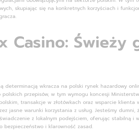
egulacjami obowiązującymi na sektorze polskim. W tym t
ch, skupiając się na konkretnych korzyściach i funkcjo
gracza.
 Casino: Świeży g
 determinacją wkracza na polski rynek hazardowy onlin
polskich przepisów, w tym wymogu koncesji Ministerstwa
polskim, transakcje w złotówkach oraz wsparcie klienta
zez jasne warunki korzystania z usług. Jesteśmy dumni,
adczenie z lokalnym podejściem, oferując stabilną i w 
o bezpieczeństwo i klarowność zasad.