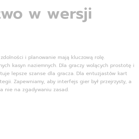
two w wersji
dolności i planowanie mają kluczową rolę.
ych kasyn naziemnych. Dla graczy wolących prostotę i
uje lepsze szanse dla gracza. Dla entuzjastów kart
ii. Zapewniamy, aby interfejs gier był przejrzysty, a
 a nie na zgadywaniu zasad.