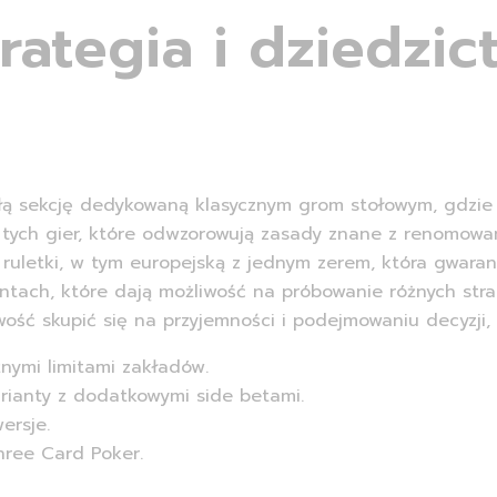
rategia i dziedzic
ą sekcję dedykowaną klasycznym grom stołowym, gdzie z
 tych gier, które odwzorowują zasady znane z renomowan
uletki, w tym europejską z jednym zerem, która gwarant
tach, które dają możliwość na próbowanie różnych strateg
wość skupić się na przyjemności i podejmowaniu decyzji,
żnymi limitami zakładów.
warianty z dodatkowymi side betami.
ersje.
hree Card Poker.