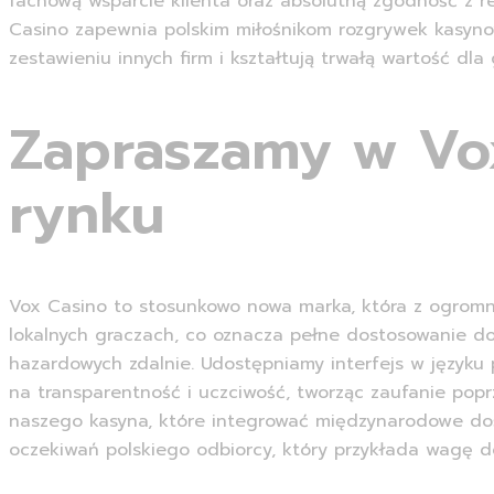
fachową wsparcie klienta oraz absolutną zgodność z r
Casino zapewnia polskim miłośnikom rozgrywek kasynowy
zestawieniu innych firm i kształtują trwałą wartość dla 
Zapraszamy w Vox
rynku
Vox Casino to stosunkowo nowa marka, która z ogromną
lokalnych graczach, co oznacza pełne dostosowanie do 
hazardowych zdalnie. Udostępniamy interfejs w języku 
na transparentność i uczciwość, tworząc zaufanie popr
naszego kasyna, które integrować międzynarodowe doświ
oczekiwań polskiego odbiorcy, który przykłada wagę d