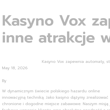
Kasyno Vox zap
inne atrakcje 
Home
Uncategorized
Kasyno Vox zapewnia automaty, stol
May 18, 2026
0 Comments
By
admin
W dynamicznym świecie polskiego hazardu online
vox 
innowacyjną techniką. Jako kasyno dążymy zrealizować 
chronione i dogodne miejsce zabawowe. Naszym misją je