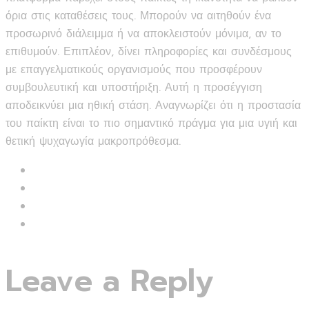
όρια στις καταθέσεις τους. Μπορούν να αιτηθούν ένα
προσωρινό διάλειμμα ή να αποκλειστούν μόνιμα, αν το
επιθυμούν. Επιπλέον, δίνει πληροφορίες και συνδέσμους
με επαγγελματικούς οργανισμούς που προσφέρουν
συμβουλευτική και υποστήριξη. Αυτή η προσέγγιση
αποδεικνύει μια ηθική στάση. Αναγνωρίζει ότι η προστασία
του παίκτη είναι το πιο σημαντικό πράγμα για μια υγιή και
θετική ψυχαγωγία μακροπρόθεσμα.
Leave a Reply