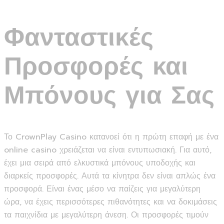
Φανταστικές
Προσφορές και
Μπόνους για Σας
Το CrownPlay Casino κατανοεί ότι η πρώτη επαφή με ένα
online casino χρειάζεται να είναι εντυπωσιακή. Για αυτό,
έχει μια σειρά από ελκυστικά μπόνους υποδοχής και
διαρκείς προσφορές. Αυτά τα κίνητρα δεν είναι απλώς ένα
προσφορά. Είναι ένας μέσο να παίζεις για μεγαλύτερη
ώρα, να έχεις περισσότερες πιθανότητες και να δοκιμάσεις
τα παιχνίδια με μεγαλύτερη άνεση. Οι προσφορές τιμούν