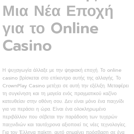
Μια Νέα Εποχή
για το Online
Casino
Η ψυχαγωγία άλλαξε με την ψηφιακή εποχή. Το online
casino βρίσκεται στο επίκεντρο αυτής της αλλαγής. Το
CrownPlay Casino μετέχει σε αυτή την εξέλιξη. Μεταφέρει
τη συγκίνηση και τη μαγεία ενός πραγματικού καζίνο
κατευθείαν στην οθόνη σου. Δεν είναι μόνο ένα παιχνίδι
για να περάσει η ώρα. Είναι ένα ολοκληρωμένο
περιβάλλον που σέβεται την παράδοση των τυχερών
παιχνιδιών και ταυτόχρονα αξιοποιεί τις νέες τεχνολογίες.
Για τον Έλληνα παίκτη, αυτό σημαίνει πρόσβαση σε ένα