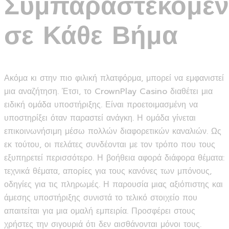
Συμπαραστεκόμεν
σε Κάθε Βήμα
Ακόμα κι στην πιο φιλική πλατφόρμα, μπορεί να εμφανιστεί
μια αναζήτηση. Έτσι, το CrownPlay Casino διαθέτει μια
ειδική ομάδα υποστήριξης. Είναι προετοιμασμένη να
υποστηρίξει όταν παραστεί ανάγκη. Η ομάδα γίνεται
επικοινωνήσιμη μέσω πολλών διαφορετικών καναλιών. Ως
εκ τούτου, οι πελάτες συνδέονται με τον τρόπο που τους
εξυπηρετεί περισσότερο. Η βοήθεια αφορά διάφορα θέματα:
τεχνικά θέματα, απορίες για τους κανόνες των μπόνους,
οδηγίες για τις πληρωμές. Η παρουσία μιας αξιόπιστης και
άμεσης υποστήριξης συνιστά το τελικό στοιχείο που
απαιτείται για μια ομαλή εμπειρία. Προσφέρει στους
χρήστες την σιγουριά ότι δεν αισθάνονται μόνοι τους.