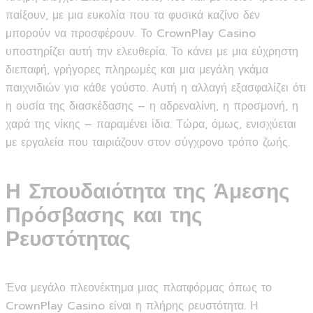
παίξουν, με μια ευκολία που τα φυσικά καζίνο δεν
μπορούν να προσφέρουν. Το CrownPlay Casino
υποστηρίζει αυτή την ελευθερία. Το κάνει με μια εύχρηστη
διεπαφή, γρήγορες πληρωμές και μια μεγάλη γκάμα
παιχνιδιών για κάθε γούστο. Αυτή η αλλαγή εξασφαλίζει ότι
η ουσία της διασκέδασης – η αδρεναλίνη, η προσμονή, η
χαρά της νίκης – παραμένει ίδια. Τώρα, όμως, ενισχύεται
με εργαλεία που ταιριάζουν στον σύγχρονο τρόπο ζωής.
Η Σπουδαιότητα της Άμεσης
Πρόσβασης και της
Ρευστότητας
Ένα μεγάλο πλεονέκτημα μιας πλατφόρμας όπως το
CrownPlay Casino είναι η πλήρης ρευστότητα. Η