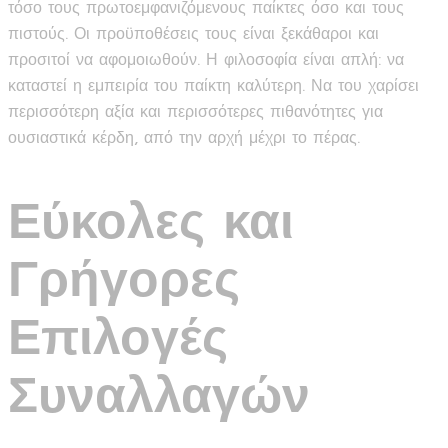
τόσο τους πρωτοεμφανιζόμενους παίκτες όσο και τους
πιστούς. Οι προϋποθέσεις τους είναι ξεκάθαροι και
προσιτοί να αφομοιωθούν. Η φιλοσοφία είναι απλή: να
καταστεί η εμπειρία του παίκτη καλύτερη. Να του χαρίσει
περισσότερη αξία και περισσότερες πιθανότητες για
ουσιαστικά κέρδη, από την αρχή μέχρι το πέρας.
Εύκολες και
Γρήγορες
Επιλογές
Συναλλαγών