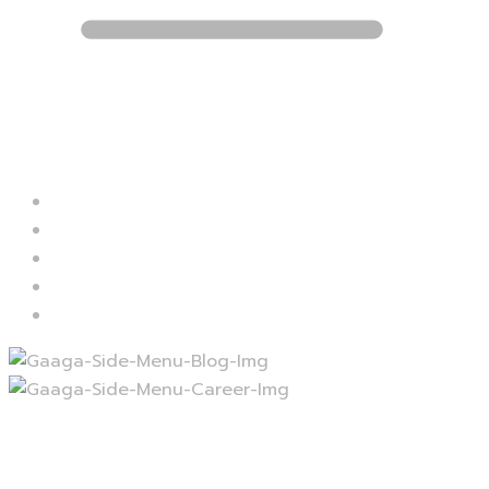
Blog
Career
Contact
Services
Projects