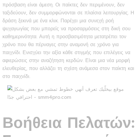
πρόσβαση είναι άμεση. Οι παίκτες δεν περιμένουν, δεν
ταξιδεύουν, δεν συμμορφώνονται σε πλαίσια λειτουργίας. Η
δράση ξεκινά με ένα κλικ. Παρέχει μια συνεχή ροή
ψυχαγωγίας που μπορείς να προσαρμόσεις στη δική σου
καθημερινότητα. Αυτή η προσβασιμότητα μετατρέπει τον
χρόνο που θα πέρναγες στην αναμονή σε χρόνο για
παιχνίδι. Ενισχύει την αξία κάθε στιγμής που επιλέγεις να
αφιερώσεις στην αναζήτηση κερδών. Είναι μια νέα μορφή
ελευθερίας, που αλλάζει τη σχέση ανάμεσα στον παίκτη και
στο παιχνίδι.
Βοήθεια Πελατών: