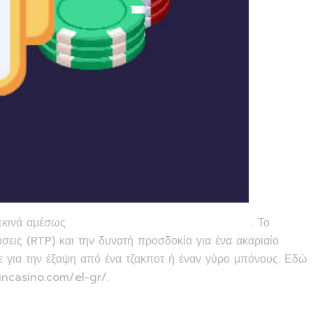
ξεκινά αμέσως
https://gransincasino.com/el-gr/
. Το
σεις (RTP) και την δυνατή προσδοκία για ένα ακαριαίο
νε για την έξαψη από ένα τζακποτ ή έναν γύρο μπόνους. Εδώ
incasino.com/el-gr/.