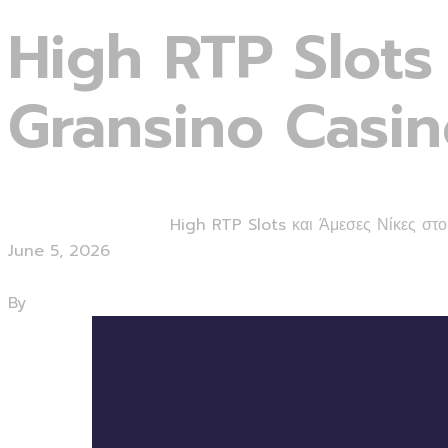
High RTP Slots
Gransino Casin
Home
Uncategorized
High RTP Slots και Άμεσες Νίκες στο
June 5, 2026
0 Comments
By
admin