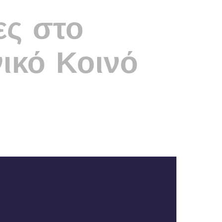
ες στο
νικό Κοινό