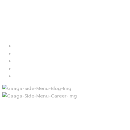
Blog
Career
Contact
Services
Projects