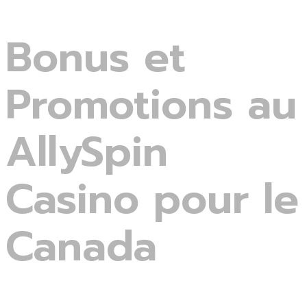
Bonus et
Promotions au
AllySpin
Casino pour le
Canada