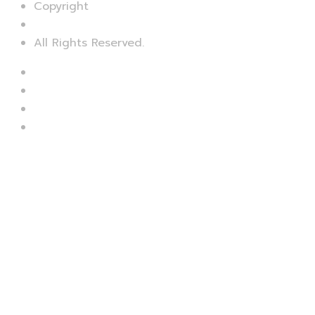
Copyright
© SMART SEO
All Rights Reserved.