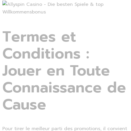
Termes et
Conditions :
Jouer en Toute
Connaissance de
Cause
Pour tirer le meilleur parti des promotions, il convient