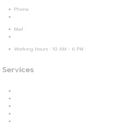
Phone :
+92 312 4729067
Mail :
support@smartseo.pk
Working Hours : 10 AM - 6 PM
Services
Branding & Identity
Web Design & Development
Mobile App Development
UI & UX Designing
Digital Marketing