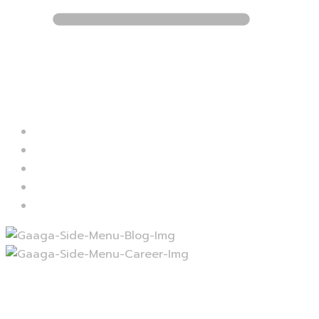
Blog
Career
Contact
Services
Projects