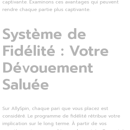
captivante. Examinons ces avantages qui peuvent
rendre chaque partie plus captivante.
Système de
Fidélité : Votre
Dévouement
Saluée
Sur AllySpin, chaque pari que vous placez est
considéré. Le programme de fidélité rétribue votre
implication sur le long terme. À partir de vos