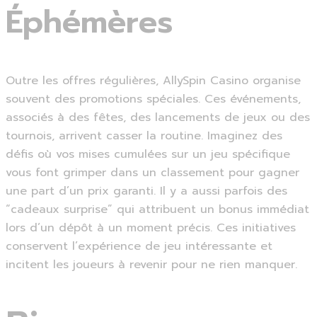
Éphémères
Outre les offres régulières, AllySpin Casino organise
souvent des promotions spéciales. Ces événements,
associés à des fêtes, des lancements de jeux ou des
tournois, arrivent casser la routine. Imaginez des
défis où vos mises cumulées sur un jeu spécifique
vous font grimper dans un classement pour gagner
une part d’un prix garanti. Il y a aussi parfois des
“cadeaux surprise” qui attribuent un bonus immédiat
lors d’un dépôt à un moment précis. Ces initiatives
conservent l’expérience de jeu intéressante et
incitent les joueurs à revenir pour ne rien manquer.