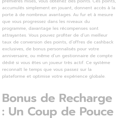
premières mises, vous obtenez des points. Ces points,
accumulés simplement en jouant, donnent accès à la
porte à de nombreux avantages. Au fur et à mesure
que vous progressez dans les niveaux du
programme, davantage les récompenses sont
attrayantes. Vous pouvez profiter de d’un meilleur
taux de conversion des points, d’offres de cashback
exclusives, de bonus personnalisés pour votre
anniversaire, ou même d’un gestionnaire de compte
dédié si vous êtes un joueur très actif. Ce système
reconnaît le temps que vous passez sur la
plateforme et optimise votre expérience globale.
Bonus de Recharge
: Un Coup de Pouce