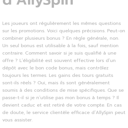
Les joueurs ont régulièrement les mêmes questions
sur les promotions. Voici quelques précisions. Peut-on
combiner plusieurs bonus ? En règle générale, non.
Un seul bonus est utilisable à la fois, sauf mention
contraire. Comment savoir si je suis qualifié à une
offre ? L’éligibilité est souvent effective lors d’un
dépôt avec le bon code bonus, mais contrôlez
toujours les termes. Les gains des tours gratuits
sont-ils réels ? Oui, mais ils sont généralement
soumis à des conditions de mise spécifiques. Que se
passe-t-il si je n’utilise pas mon bonus à temps ? Il
devient caduc et est retiré de votre compte. En cas
de doute, le service clientèle efficace d’AllySpin peut
vous assister.