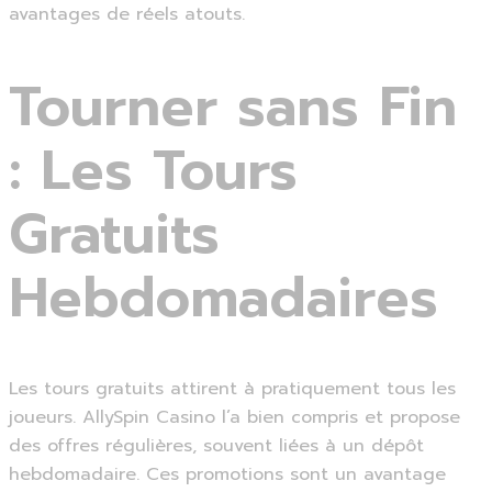
avantages de réels atouts.
Tourner sans Fin
: Les Tours
Gratuits
Hebdomadaires
Les tours gratuits attirent à pratiquement tous les
joueurs. AllySpin Casino l’a bien compris et propose
des offres régulières, souvent liées à un dépôt
hebdomadaire. Ces promotions sont un avantage