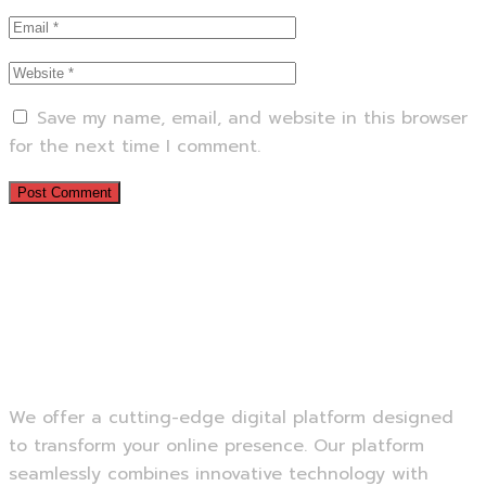
Save my name, email, and website in this browser
for the next time I comment.
Previous Service
Next Service
We offer a cutting-edge digital platform designed
to transform your online presence. Our platform
seamlessly combines innovative technology with