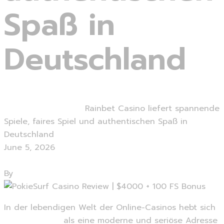
Spaß in
Deutschland
Home
Uncategorized
Rainbet Casino liefert spannende
Spiele, faires Spiel und authentischen Spaß in
Deutschland
June 5, 2026
0 Comments
By
admin
In der lebendigen Welt der Online-Casinos hebt sich
E-Mail Rainbet
als eine moderne und seriöse Adresse