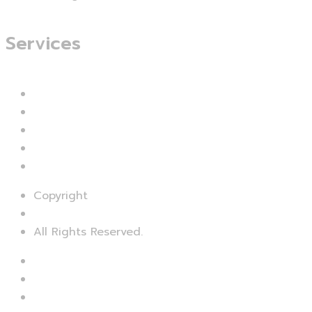
Services
Branding & Identity
Web Design & Development
Mobile App Development
UI & UX Designing
Digital Marketing
Copyright
© SMART SEO
All Rights Reserved.