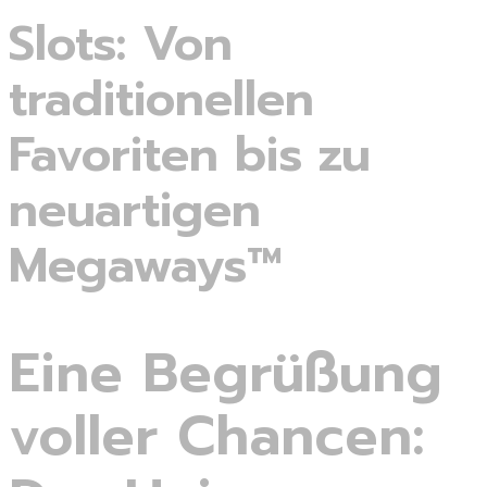
Slots: Von
traditionellen
Favoriten bis zu
neuartigen
Megaways™
Eine Begrüßung
voller Chancen: