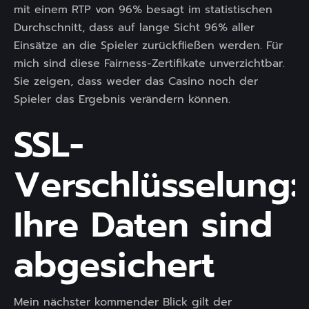
mit einem RTP von 96% besagt im statistischen
Durchschnitt, dass auf lange Sicht 96% aller
Einsätze an die Spieler zurückfließen werden. Für
mich sind diese Fairness-Zertifikate unverzichtbar.
Sie zeigen, dass weder das Casino noch der
Spieler das Ergebnis verändern können.
SSL-
Verschlüsselung:
Ihre Daten sind
abgesichert
Mein nächster kommender Blick gilt der