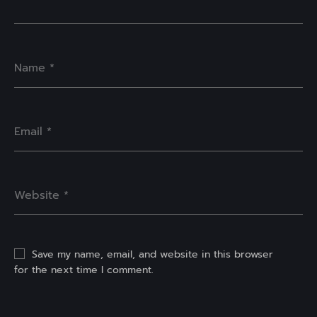
Save my name, email, and website in this browser
for the next time I comment.