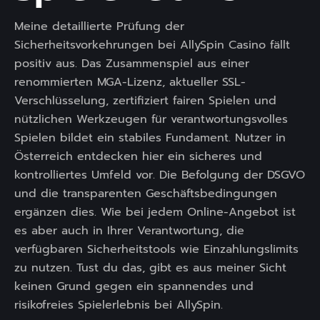
Meine detaillierte Prüfung der
Sicherheitsvorkehrungen bei AllySpin Casino fällt
positiv aus. Das Zusammenspiel aus einer
renommierten MGA-Lizenz, aktueller SSL-
Verschlüsselung, zertifiziert fairen Spielen und
nützlichen Werkzeugen für verantwortungsvolles
Spielen bildet ein stabiles Fundament. Nutzer in
Österreich entdecken hier ein sicheres und
kontrolliertes Umfeld vor. Die Befolgung der DSGVO
und die transparenten Geschäftsbedingungen
ergänzen dies. Wie bei jedem Online-Angebot ist
es aber auch in Ihrer Verantwortung, die
verfügbaren Sicherheitstools wie Einzahlungslimits
zu nutzen. Tust du das, gibt es aus meiner Sicht
keinen Grund gegen ein spannendes und
risikofreies Spielerlebnis bei AllySpin.