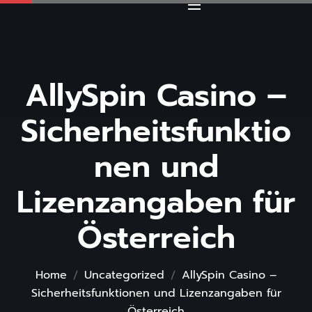
AllySpin Casino –
Sicherheitsfunktio
nen und
Lizenzangaben für
Österreich
Home
Uncategorized
AllySpin Casino –
Sicherheitsfunktionen und Lizenzangaben für
Österreich