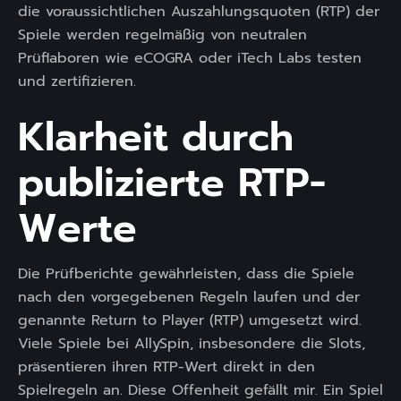
die voraussichtlichen Auszahlungsquoten (RTP) der
Spiele werden regelmäßig von neutralen
Prüflaboren wie eCOGRA oder iTech Labs testen
und zertifizieren.
Klarheit durch
publizierte RTP-
Werte
Die Prüfberichte gewährleisten, dass die Spiele
nach den vorgegebenen Regeln laufen und der
genannte Return to Player (RTP) umgesetzt wird.
Viele Spiele bei AllySpin, insbesondere die Slots,
präsentieren ihren RTP-Wert direkt in den
Spielregeln an. Diese Offenheit gefällt mir. Ein Spiel