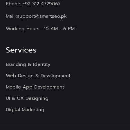
Phone :
+92 312 4729067
Mail :
support@smartseo.pk
Working Hours : 10 AM - 6 PM
Services
Branding & Identity
Web Design & Development
Mobile App Development
UI & UX Designing
Digital Marketing