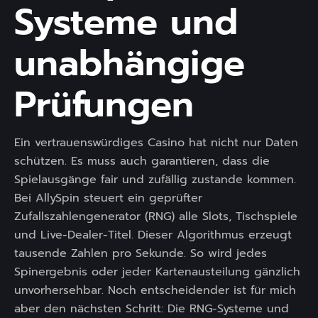
Systeme und
unabhängige
Prüfungen
Ein vertrauenswürdiges Casino hat nicht nur Daten
schützen. Es muss auch garantieren, dass die
Spielausgänge fair und zufällig zustande kommen.
Bei AllySpin steuert ein geprüfter
Zufallszahlengenerator (RNG) alle Slots, Tischspiele
und Live-Dealer-Titel. Dieser Algorithmus erzeugt
tausende Zahlen pro Sekunde. So wird jedes
Spinergebnis oder jeder Kartenausteilung gänzlich
unvorhersehbar. Noch entscheidender ist für mich
aber den nächsten Schritt: Die RNG-Systeme und