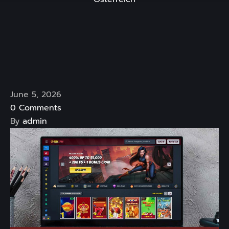
June 5, 2026
0 Comments
By
admin