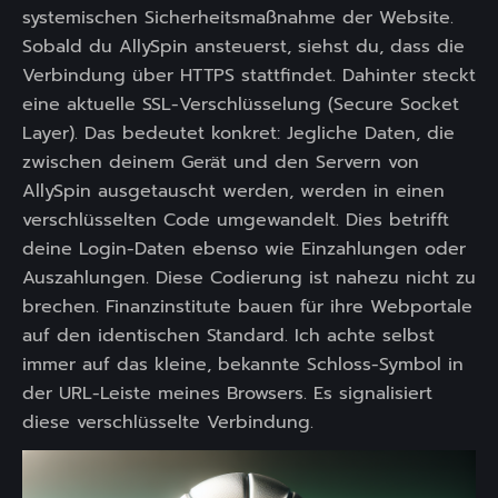
systemischen Sicherheitsmaßnahme der Website.
Sobald du AllySpin ansteuerst, siehst du, dass die
Verbindung über HTTPS stattfindet. Dahinter steckt
eine aktuelle SSL-Verschlüsselung (Secure Socket
Layer). Das bedeutet konkret: Jegliche Daten, die
zwischen deinem Gerät und den Servern von
AllySpin ausgetauscht werden, werden in einen
verschlüsselten Code umgewandelt. Dies betrifft
deine Login-Daten ebenso wie Einzahlungen oder
Auszahlungen. Diese Codierung ist nahezu nicht zu
brechen. Finanzinstitute bauen für ihre Webportale
auf den identischen Standard. Ich achte selbst
immer auf das kleine, bekannte Schloss-Symbol in
der URL-Leiste meines Browsers. Es signalisiert
diese verschlüsselte Verbindung.