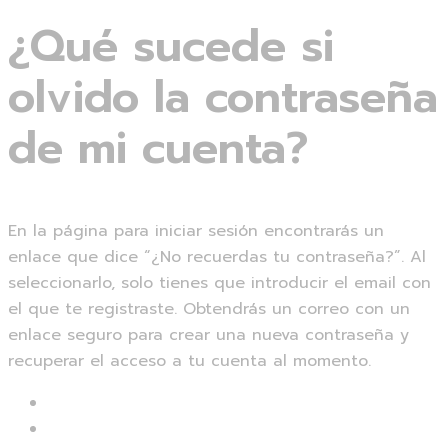
¿Qué sucede si
olvido la contraseña
de mi cuenta?
En la página para iniciar sesión encontrarás un
enlace que dice “¿No recuerdas tu contraseña?”. Al
seleccionarlo, solo tienes que introducir el email con
el que te registraste. Obtendrás un correo con un
enlace seguro para crear una nueva contraseña y
recuperar el acceso a tu cuenta al momento.