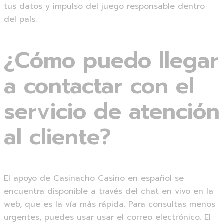
tus datos y impulso del juego responsable dentro
del país.
¿Cómo puedo llegar
a contactar con el
servicio de atención
al cliente?
El apoyo de Casinacho Casino en español se
encuentra disponible a través del chat en vivo en la
web, que es la vía más rápida. Para consultas menos
urgentes, puedes usar usar el correo electrónico. El