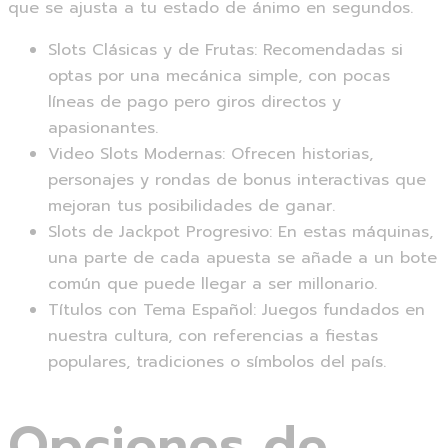
que se ajusta a tu estado de ánimo en segundos.
Slots Clásicas y de Frutas: Recomendadas si
optas por una mecánica simple, con pocas
líneas de pago pero giros directos y
apasionantes.
Video Slots Modernas: Ofrecen historias,
personajes y rondas de bonus interactivas que
mejoran tus posibilidades de ganar.
Slots de Jackpot Progresivo: En estas máquinas,
una parte de cada apuesta se añade a un bote
común que puede llegar a ser millonario.
Títulos con Tema Español: Juegos fundados en
nuestra cultura, con referencias a fiestas
populares, tradiciones o símbolos del país.
Opciones de