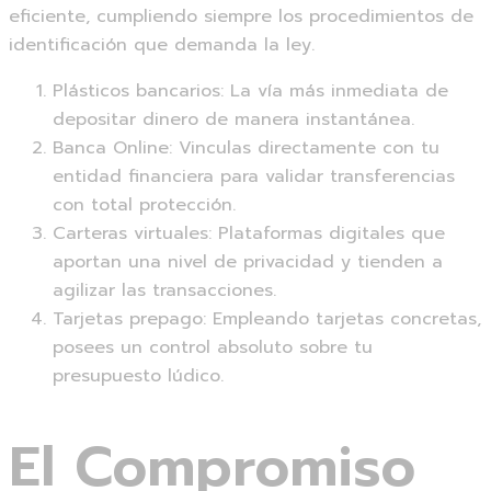
eficiente, cumpliendo siempre los procedimientos de
identificación que demanda la ley.
Plásticos bancarios: La vía más inmediata de
depositar dinero de manera instantánea.
Banca Online: Vinculas directamente con tu
entidad financiera para validar transferencias
con total protección.
Carteras virtuales: Plataformas digitales que
aportan una nivel de privacidad y tienden a
agilizar las transacciones.
Tarjetas prepago: Empleando tarjetas concretas,
posees un control absoluto sobre tu
presupuesto lúdico.
El Compromiso