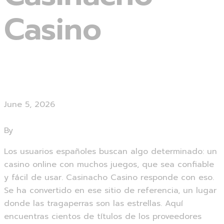
Casino
Home
Uncategorized
Nuestro Hub Favorito de
Tragamonedas en España es Casinacho Casino
June 5, 2026
0 Comments
By
admin
Los usuarios españoles buscan algo determinado: un
casino online con muchos juegos, que sea confiable
y fácil de usar. Casinacho Casino responde con eso.
Se ha convertido en ese sitio de referencia, un lugar
donde las tragaperras son las estrellas. Aquí
encuentras cientos de títulos de los proveedores