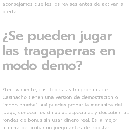
aconsejamos que les los revises antes de activar la
oferta.
¿Se pueden jugar
las tragaperras en
modo demo?
Efectivamente, casi todas las tragaperras de
Casinacho tienen una versión de demostración o
“modo prueba”. Así puedes probar la mecánica del
juego, conocer los símbolos especiales y descubrir las
rondas de bonus sin usar dinero real. Es la mejor
manera de probar un juego antes de apostar.