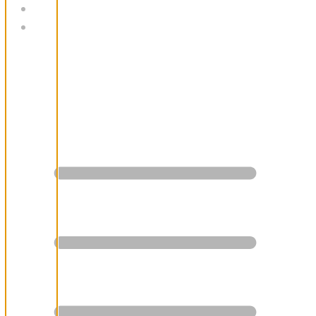
Blog
Contact Us
Menu
Lets start