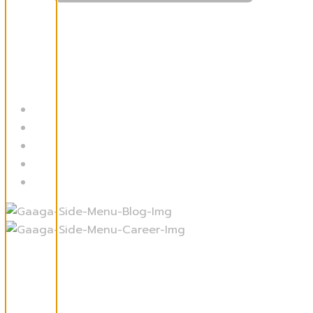
Blog
Career
Contact
Services
Projects