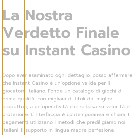
La Nostra
Verdetto Finale
su Instant Casino
Dopo aver esaminato ogni dettaglio, posso affermare
che Instant Casino è un’opzione valida per il
giocatore italiano. Fonde un catalogo di giochi di
prima qualità, con migliaia di titoli dai migliori
produttori, a un’operatività che si basa su velocità e
protezione. L’interfaccia è contemporanea e chiara. I
pagamenti utilizzano i metodi che prediligiamo noi
italiani. Il supporto in lingua madre perfeziona