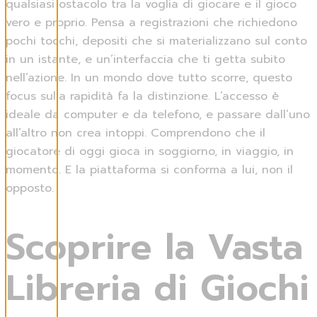
qualsiasi ostacolo tra la voglia di giocare e il gioco
vero e proprio. Pensa a registrazioni che richiedono
pochi tocchi, depositi che si materializzano sul conto
in un istante, e un’interfaccia che ti getta subito
nell’azione. In un mondo dove tutto scorre, questo
focus sulla rapidità fa la distinzione. L’accesso è
ideale da computer e da telefono, e passare dall’uno
all’altro non crea intoppi. Comprendono che il
giocatore di oggi gioca in soggiorno, in viaggio, in
momento. E la piattaforma si conforma a lui, non il
opposto.
Scoprire la Vasta
Libreria di Giochi