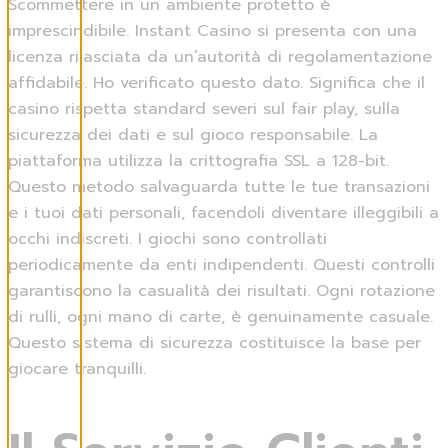
Scommettere in un ambiente protetto è
imprescindibile. Instant Casino si presenta con una
licenza rilasciata da un’autorità di regolamentazione
affidabile. Ho verificato questo dato. Significa che il
casino rispetta standard severi sul fair play, sulla
sicurezza dei dati e sul gioco responsabile. La
piattaforma utilizza la crittografia SSL a 128-bit.
Questo metodo salvaguarda tutte le tue transazioni
e i tuoi dati personali, facendoli diventare illeggibili a
occhi indiscreti. I giochi sono controllati
periodicamente da enti indipendenti. Questi controlli
garantiscono la casualità dei risultati. Ogni rotazione
di rulli, ogni mano di carte, è genuinamente casuale.
Questo sistema di sicurezza costituisce la base per
giocare tranquilli.