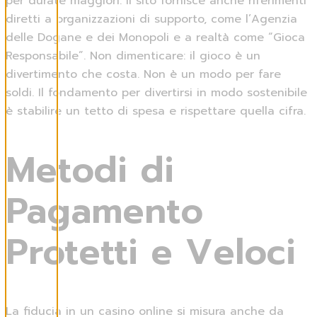
per durate maggiori. Il sito fornisce anche riferimenti
diretti a organizzazioni di supporto, come l’Agenzia
delle Dogane e dei Monopoli e a realtà come “Gioca
Responsabile”. Non dimenticare: il gioco è un
divertimento che costa. Non è un modo per fare
soldi. Il fondamento per divertirsi in modo sostenibile
è stabilire un tetto di spesa e rispettare quella cifra.
Metodi di
Pagamento
Protetti e Veloci
La fiducia in un casino online si misura anche da