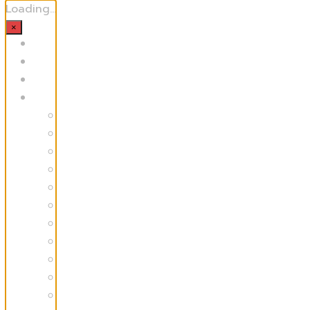
Loading...
Skip
×
to
content
Home
About Us
Our Services
Website Development
Application Development
SEO Optimization
Social Media Marketing
Graphic Designing
Content Marketing
Amazon Marketing
Photography