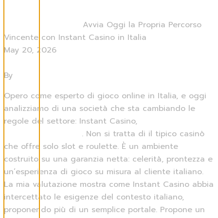
Home
Uncategorized
Avvia Oggi la Propria Percorso
Vincente con Instant Casino in Italia
May 20, 2026
0 Comments
By
admin
Opero come esperto di gioco online in Italia, e oggi
analizziamo di una società che sta cambiando le
regole del settore: Instant Casino,
https://casino-
instant.eu.com/it-it/
. Non si tratta di il tipico casinò
che offre solo slot e roulette. È un ambiente
costruito su una garanzia netta: celerità, prontezza e
un’esperienza di gioco su misura al cliente italiano.
La mia valutazione mostra come Instant Casino abbia
intercettato le esigenze del contesto italiano,
proponendo più di un semplice portale. Propone un