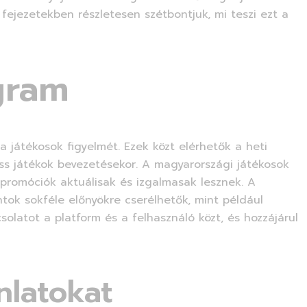
fejezetekben részletesen szétbontjuk, mi teszi ezt a
gram
a játékosok figyelmét. Ezek közt elérhetők a heti
iss játékok bevezetésekor. A magyarországi játékosok
 promóciók aktuálisak és izgalmasak lesznek. A
ok sokféle előnyökre cserélhetők, mint például
olatot a platform és a felhasználó közt, és hozzájárul
nlatokat