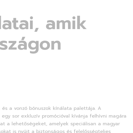
atai, amik
rszágon
k és a vonzó bónuszok kínálata palettája. A
Robocat
egy sor exkluzív promócióval kívánja felhívni magára
okat a lehetőségeket, amelyek speciálisan a magyar
kat is nyújt a biztonságos és felelősségteljes