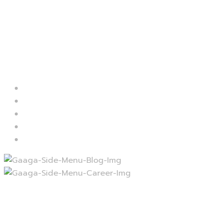
Blog
Career
Contact
Services
Projects