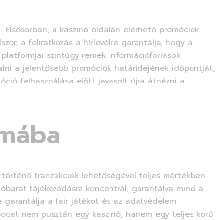
 Elsősorban, a kaszinó oldalán elérhető promóciók
zor, a feliratkozás a hírlevélre garantálja, hogy a
 platformjai szintúgy remek információforrások
lni a jelentősebb promóciók határidejének időpontját,
ó felhasználása előtt javasolt újra átnézni a
lmába
n történő tranzakciók lehetőségével teljes mértékben
álóbarát tájékozódásra koncentrál, garantálva mind a
 garantálja a fair játékot és az adatvédelem
obocat nem pusztán egy kaszinó, hanem egy teljes körű