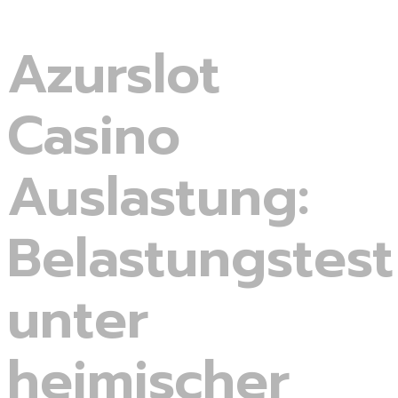
Azurslot
Casino
Auslastung:
Belastungstest
unter
heimischer