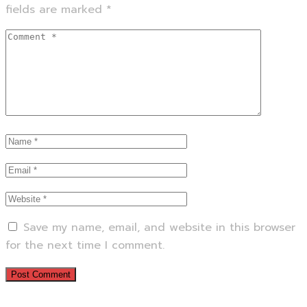
fields are marked
*
Save my name, email, and website in this browser
for the next time I comment.
Previous Service