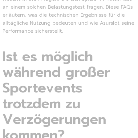
an einem solchen Belastungstest fragen. Diese FAQs
erläutern, was die technischen Ergebnisse für die
alltägliche Nutzung bedeuten und wie Azurslot seine
Performance sicherstellt.
Ist es möglich
während großer
Sportevents
trotzdem zu
Verzögerungen
kommen?