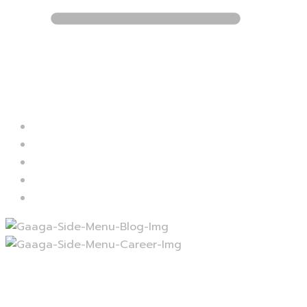
Blog
Career
Contact
Services
Projects