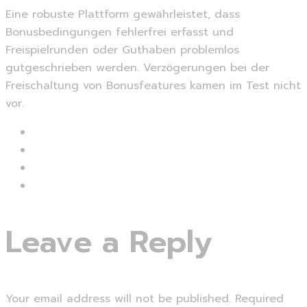
Eine robuste Plattform gewährleistet, dass
Bonusbedingungen fehlerfrei erfasst und
Freispielrunden oder Guthaben problemlos
gutgeschrieben werden. Verzögerungen bei der
Freischaltung von Bonusfeatures kamen im Test nicht
vor.
Leave a Reply
Your email address will not be published.
Required