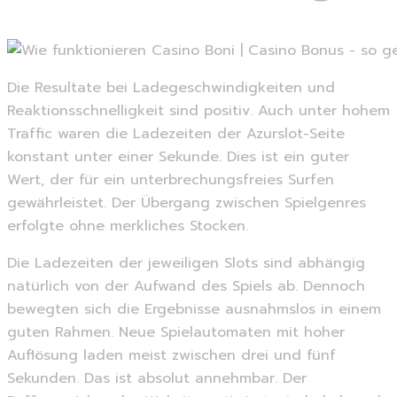
Die Resultate bei Ladegeschwindigkeiten und
Reaktionsschnelligkeit sind positiv. Auch unter hohem
Traffic waren die Ladezeiten der Azurslot-Seite
konstant unter einer Sekunde. Dies ist ein guter
Wert, der für ein unterbrechungsfreies Surfen
gewährleistet. Der Übergang zwischen Spielgenres
erfolgte ohne merkliches Stocken.
Die Ladezeiten der jeweiligen Slots sind abhängig
natürlich von der Aufwand des Spiels ab. Dennoch
bewegten sich die Ergebnisse ausnahmslos in einem
guten Rahmen. Neue Spielautomaten mit hoher
Auflösung laden meist zwischen drei und fünf
Sekunden. Das ist absolut annehmbar. Der