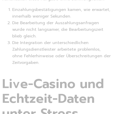
Einzahlungsbestätigungen kamen, wie erwartet,
innerhalb weniger Sekunden.
Die Bearbeitung der Auszahlungsanfragen
wurde nicht langsamer, die Bearbeitungszeit
blieb gleich.
Die Integration der unterschiedlichen
Zahlungsdienstleister arbeitete problemlos,
ohne Fehlerhinweise oder Überschreitungen der
Zeitvorgaben.
Live-Casino und
Echtzeit-Daten
unter Stress