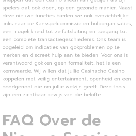
snappen dat een casino alleen kan gedijen als zijn
spelers dat ook doen, op een gezonde manier. Naast
deze nieuwe functies bieden we ook overzichtelijke
links naar de Kansspelcommissie en hulporganisaties,
een mogelijkheid tot zelfuitsluiting en toegang tot
een complete transactiegeschiedenis. Ons team is
opgeleid om indicaties van gokproblemen op te
merken en discreet hulp aan te bieden. Voor ons is
verantwoord gokken geen formaliteit, het is een
kernwaarde. Wij willen dat jullie Casinacho Casino
koppelen met veilig entertainment, openheid en een
bondgenoot die om jullie welzijn geeft. Deze tools
zijn een zichtbaar bewijs van die belofte.
FAQ Over de