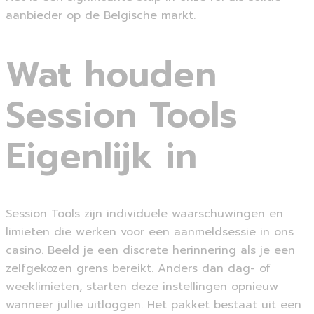
aanbieder op de Belgische markt.
Wat houden
Session Tools
Eigenlijk in
Session Tools zijn individuele waarschuwingen en
limieten die werken voor een aanmeldsessie in ons
casino. Beeld je een discrete herinnering als je een
zelfgekozen grens bereikt. Anders dan dag- of
weeklimieten, starten deze instellingen opnieuw
wanneer jullie uitloggen. Het pakket bestaat uit een