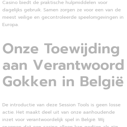
Casino biedt de praktische hulpmiddelen voor
dagelijks gebruik. Samen zorgen ze voor een van de
meest veilige en gecontroleerde speelomgevingen in
Europa.
Onze Toewijding
aan Verantwoord
Gokken in België
De introductie van deze Session Tools is geen losse
actie. Het maakt deel uit van onze aanhoudende
inzet voor verantwoordelijk spel in België. Wij