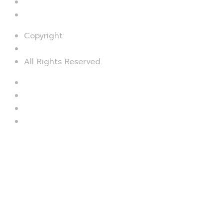
UI & UX Designing
Digital Marketing
Copyright
© SMART SEO
All Rights Reserved.