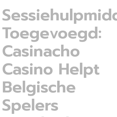
Sessiehulpmid
Toegevoegd:
Casinacho
Casino Helpt
Belgische
Spelers