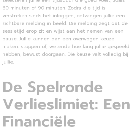
selecteren jullie een tijdsduur die goed voelt, zoals
60 minuten of 90 minuten. Zodra die tijd is
verstreken sinds het inloggen, ontvangen jullie een
zichtbare melding in beeld. Die melding zegt dat de
sessietijd erop zit en wijst aan het nemen van een
pauze. Jullie kunnen dan een overwogen keuze
maken: stoppen of, wetende hoe lang jullie gespeeld
hebben, bewust doorgaan. Die keuze valt volledig bij
jullie.
De Spelronde
Verlieslimiet: Een
Financiële