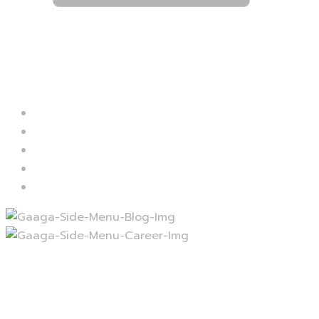
Blog
Career
Contact
Services
Projects