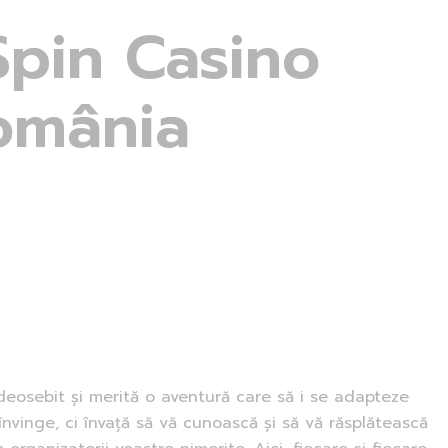
Spin Casino
România
 deosebit și merită o aventură care să i se adapteze
nvinge, ci învață să vă cunoască și să vă răsplătească