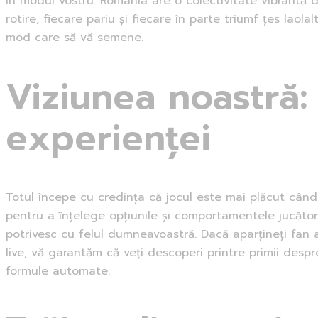
în modul vostru. România are o colectivitate vibrantă de
rotire, fiecare pariu și fiecare în parte triumf țes lao
mod care să vă semene.
Viziunea noastră: 
experienței
Totul începe cu credința că jocul este mai plăcut când
pentru a înțelege opțiunile și comportamentele jucători
potrivesc cu felul dumneavoastră. Dacă aparțineți fan 
live, vă garantăm că veți descoperi printre primii desp
formule automate.