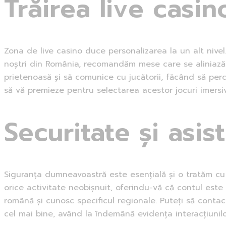
Trăirea live casi
Zona de live casino duce personalizarea la un alt nivel.
noștri din România, recomandăm mese care se aliniază c
prietenoasă și să comunice cu jucătorii, făcând să perce
să vă premieze pentru selectarea acestor jocuri imersiv
Securitate și asis
Siguranța dumneavoastră este esențială și o tratăm cu
orice activitate neobișnuit, oferindu-vă că contul est
română și cunosc specificul regionale. Puteți să contact
cel mai bine, având la îndemână evidența interacțiunil