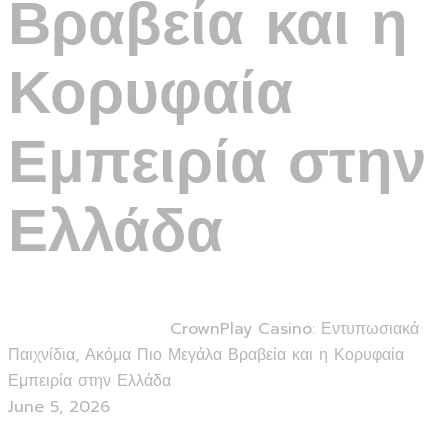
Βραβεία και η
Κορυφαία
Εμπειρία στην
Ελλάδα
Home
Uncategorized
CrownPlay Casino: Εντυπωσιακά
Παιχνίδια, Ακόμα Πιο Μεγάλα Βραβεία και η Κορυφαία
Εμπειρία στην Ελλάδα
June 5, 2026
0 Comments