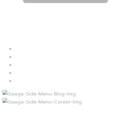
Blog
Career
Contact
Services
Projects