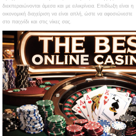
διεκπεραιώνονται άμεσα και με ειλικρίνεια. Επιδίωξη είναι η
οικονομική διαχείριση να είναι απλή, ώστε να αφοσιώνεστε
στο παιχνίδι και στις νίκες σας.