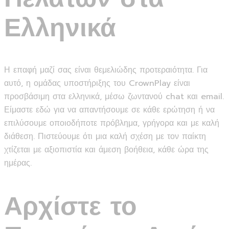
Ελληνικά
Η επαφή μαζί σας είναι θεμελιώδης προτεραιότητα. Για
αυτό, η ομάδας υποστήριξης του CrownPlay είναι
προσβάσιμη στα ελληνικά, μέσω ζωντανού chat και email.
Είμαστε εδώ για να απαντήσουμε σε κάθε ερώτηση ή να
επιλύσουμε οποιοδήποτε πρόβλημα, γρήγορα και με καλή
διάθεση. Πιστεύουμε ότι μια καλή σχέση με τον παίκτη
χτίζεται με αξιοπιστία και άμεση βοήθεια, κάθε ώρα της
ημέρας.
Αρχίστε το