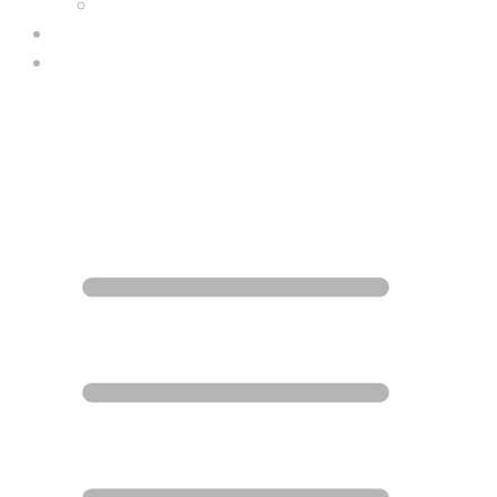
Brand Logo
Blog
Contact Us
Menu
Lets start