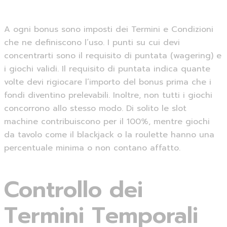
A ogni bonus sono imposti dei Termini e Condizioni
che ne definiscono l’uso. I punti su cui devi
concentrarti sono il requisito di puntata (wagering) e
i giochi validi. Il requisito di puntata indica quante
volte devi rigiocare l’importo del bonus prima che i
fondi diventino prelevabili. Inoltre, non tutti i giochi
concorrono allo stesso modo. Di solito le slot
machine contribuiscono per il 100%, mentre giochi
da tavolo come il blackjack o la roulette hanno una
percentuale minima o non contano affatto.
Controllo dei
Termini Temporali