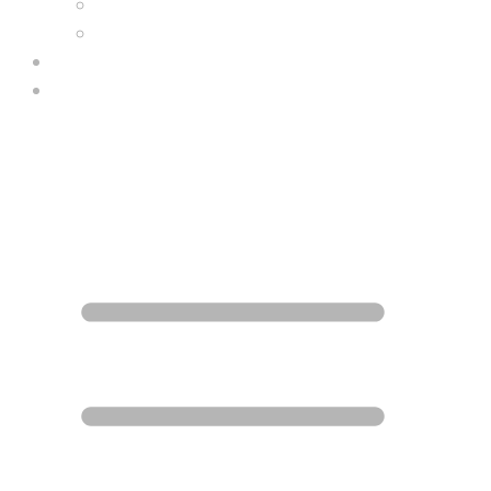
Photography
Brand Logo
Blog
Contact Us
Menu
Lets start