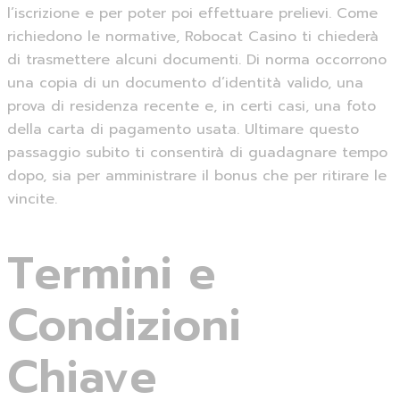
l’iscrizione e per poter poi effettuare prelievi. Come
richiedono le normative, Robocat Casino ti chiederà
di trasmettere alcuni documenti. Di norma occorrono
una copia di un documento d’identità valido, una
prova di residenza recente e, in certi casi, una foto
della carta di pagamento usata. Ultimare questo
passaggio subito ti consentirà di guadagnare tempo
dopo, sia per amministrare il bonus che per ritirare le
vincite.
Termini e
Condizioni
Chiave