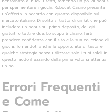
bentornato ai nuovi utenti, fornendo un po’ di bonus
per sperimentare i giochi. Robocat Casino presenta
un’offerta in accordo con quanto disponibile sul
mercato italiano. Di solito si tratta di un kit che può
includere un bonus sul primo deposito, dei giri
gratuiti o tutti e due. Lo scopo è chiaro: farti
prendere confidenza con il sito e la sua collezione di
giochi, fornendoti anche la opportunità di testare
qualche strategia senza utilizzare solo i tuoi soldi. In
questo modo il azzardo della prima volta si attenua
un po’.
Errori Frequenti
e Come