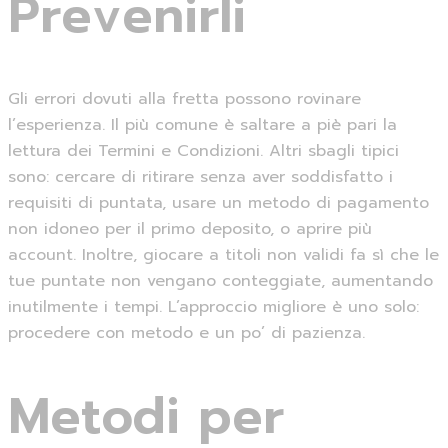
Prevenirli
Gli errori dovuti alla fretta possono rovinare
l’esperienza. Il più comune è saltare a piè pari la
lettura dei Termini e Condizioni. Altri sbagli tipici
sono: cercare di ritirare senza aver soddisfatto i
requisiti di puntata, usare un metodo di pagamento
non idoneo per il primo deposito, o aprire più
account. Inoltre, giocare a titoli non validi fa sì che le
tue puntate non vengano conteggiate, aumentando
inutilmente i tempi. L’approccio migliore è uno solo:
procedere con metodo e un po’ di pazienza.
Metodi per