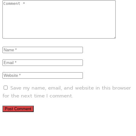
Save my name, email, and website in this browser
for the next time I comment.
Previous Service