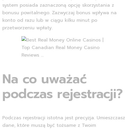
system posiada zaznaczoną opcję skorzystania z
bonusu powitalnego. Zazwyczaj bonus wpływa na
konto od razu lub w ciągu kilku minut po
przetworzeniu wpłaty.
Na co uważać
podczas rejestracji?
Podczas rejestracji istotna jest precyzja. Umieszczasz
dane, które muszą być tożsame z Twoim