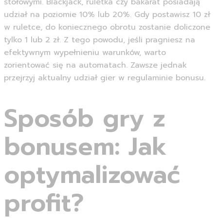
stołowymi. Blackjack, ruletka czy bakarat posiadają
udział na poziomie 10% lub 20%. Gdy postawisz 10 zł
w ruletce, do koniecznego obrotu zostanie doliczone
tylko 1 lub 2 zł. Z tego powodu, jeśli pragniesz na
efektywnym wypełnieniu warunków, warto
zorientować się na automatach. Zawsze jednak
przejrzyj aktualny udział gier w regulaminie bonusu.
Sposób gry z
bonusem: Jak
optymalizować
profit?