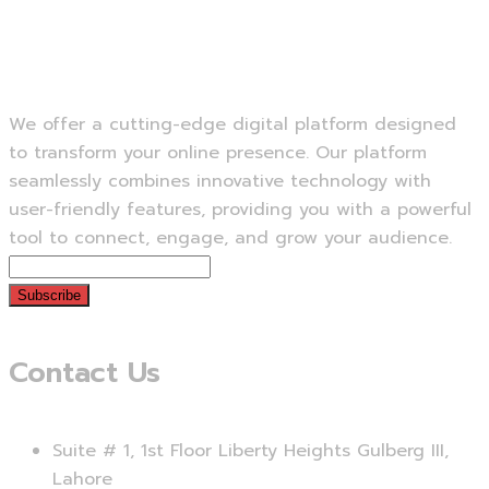
Next Service
We offer a cutting-edge digital platform designed
to transform your online presence. Our platform
seamlessly combines innovative technology with
user-friendly features, providing you with a powerful
tool to connect, engage, and grow your audience.
Subscribe
Contact Us
Suite # 1, 1st Floor Liberty Heights Gulberg III,
Lahore