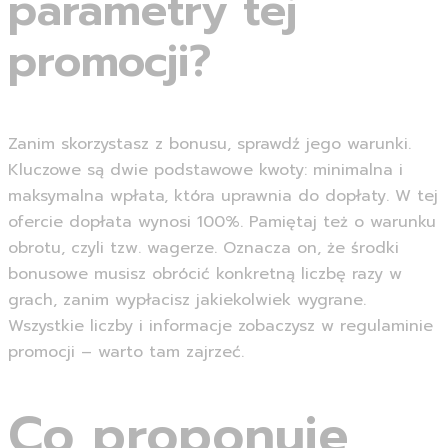
parametry tej
promocji?
Zanim skorzystasz z bonusu, sprawdź jego warunki.
Kluczowe są dwie podstawowe kwoty: minimalna i
maksymalna wpłata, która uprawnia do dopłaty. W tej
ofercie dopłata wynosi 100%. Pamiętaj też o warunku
obrotu, czyli tzw. wagerze. Oznacza on, że środki
bonusowe musisz obrócić konkretną liczbę razy w
grach, zanim wypłacisz jakiekolwiek wygrane.
Wszystkie liczby i informacje zobaczysz w regulaminie
promocji – warto tam zajrzeć.
Co proponuje