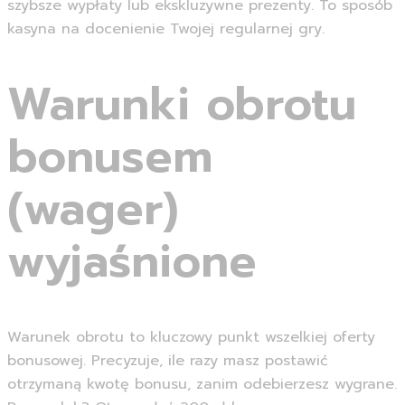
szybsze wypłaty lub ekskluzywne prezenty. To sposób
kasyna na docenienie Twojej regularnej gry.
Warunki obrotu
bonusem
(wager)
wyjaśnione
Warunek obrotu to kluczowy punkt wszelkiej oferty
bonusowej. Precyzuje, ile razy masz postawić
otrzymaną kwotę bonusu, zanim odebierzesz wygrane.