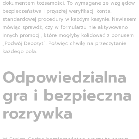
dokumentem tożsamości. To wymagane ze względów
bezpieczeństwa i przyszłej weryfikacji konta,
standardowej procedury w każdym kasynie. Nawiasem
mówiąc sprawdź, czy w formularzu nie aktywowano
innych promocji, które mogłyby kolidować z bonusem
„Podwój Depozyt”. Poświęć chwilę na przeczytanie
każdego pola.
Odpowiedzialna
gra i bezpieczna
rozrywka