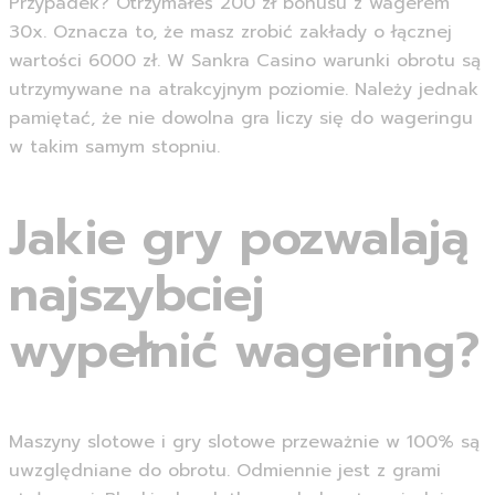
Przypadek? Otrzymałeś 200 zł bonusu z wagerem
30x. Oznacza to, że masz zrobić zakłady o łącznej
wartości 6000 zł. W Sankra Casino warunki obrotu są
utrzymywane na atrakcyjnym poziomie. Należy jednak
pamiętać, że nie dowolna gra liczy się do wageringu
w takim samym stopniu.
Jakie gry pozwalają
najszybciej
wypełnić wagering?
Maszyny slotowe i gry slotowe przeważnie w 100% są
uwzględniane do obrotu. Odmiennie jest z grami