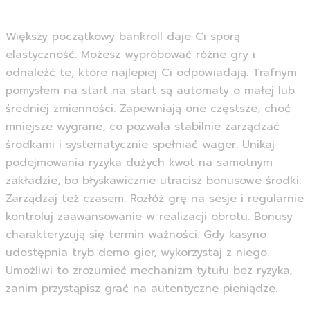
Większy początkowy bankroll daje Ci sporą
elastyczność. Możesz wypróbować różne gry i
odnaleźć te, które najlepiej Ci odpowiadają. Trafnym
pomysłem na start na start są automaty o małej lub
średniej zmienności. Zapewniają one częstsze, choć
mniejsze wygrane, co pozwala stabilnie zarządzać
środkami i systematycznie spełniać wager. Unikaj
podejmowania ryzyka dużych kwot na samotnym
zakładzie, bo błyskawicznie utracisz bonusowe środki.
Zarządzaj też czasem. Rozłóż grę na sesje i regularnie
kontroluj zaawansowanie w realizacji obrotu. Bonusy
charakteryzują się termin ważności. Gdy kasyno
udostępnia tryb demo gier, wykorzystaj z niego.
Umożliwi to zrozumieć mechanizm tytułu bez ryzyka,
zanim przystąpisz grać na autentyczne pieniądze.