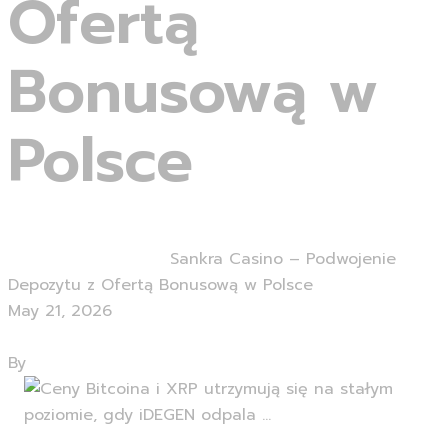
Ofertą
Bonusową w
Polsce
Home
Uncategorized
Sankra Casino – Podwojenie
Depozytu z Ofertą Bonusową w Polsce
May 21, 2026
0 Comments
By
admin