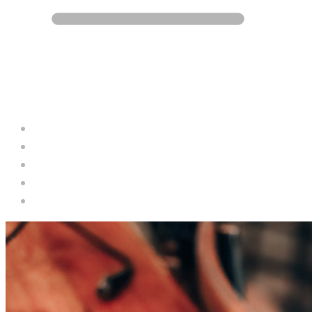
Blog
Career
Contact
Services
Projects