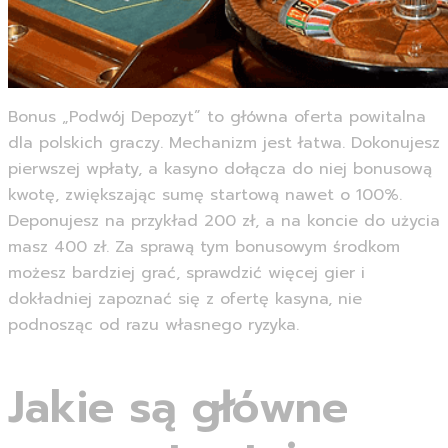
Bonus „Podwój Depozyt” to główna oferta powitalna
dla polskich graczy. Mechanizm jest łatwa. Dokonujesz
pierwszej wpłaty, a kasyno dołącza do niej bonusową
kwotę, zwiększając sumę startową nawet o 100%.
Deponujesz na przykład 200 zł, a na koncie do użycia
masz 400 zł. Za sprawą tym bonusowym środkom
możesz bardziej grać, sprawdzić więcej gier i
dokładniej zapoznać się z ofertę kasyna, nie
podnosząc od razu własnego ryzyka.
Jakie są główne