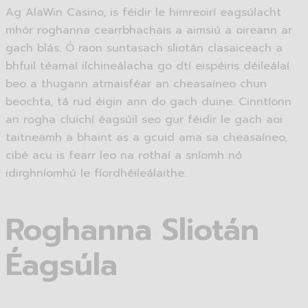
Ag AlaWin Casino, is féidir le himreoirí eagsúlacht
mhór roghanna cearrbhachais a aimsiú a oireann ar
gach blás. Ó raon suntasach sliotán clasaiceach a
bhfuil téamaí ilchineálacha go dtí eispéiris déileálaí
beo a thugann atmaisféar an cheasaíneo chun
beochta, tá rud éigin ann do gach duine. Cinntíonn
an rogha cluichí éagsúil seo gur féidir le gach aoi
taitneamh a bhaint as a gcuid ama sa cheasaíneo,
cibé acu is fearr leo na rothaí a sníomh nó
idirghníomhú le fíordhéileálaithe.
Roghanna Sliotán
Éagsúla