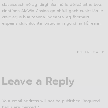
clasaiceach nó ag idirghníomhú le déileálaithe beo,
cinntíonn AlaWin Casino go bhfuil gach cuairt lán le
craic agus buaiteanna indéanta, ag fhorbairt
eispéiris cluichíochta iontacha i i gcroí na hÉireann.
Leave a Reply
Your email address will not be published.
Required
fields are marked
*