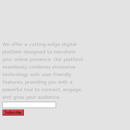
We offer a cutting-edge digital
platform designed to transform
your online presence. Our platform
seamlessly combines innovative
technology with user-friendly
features, providing you with a
powerful tool to connect, engage,
and grow your audience.
Subscribe