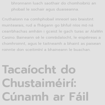
bhronnann luach saothair do chomhoibriú an
phobail le sochair agus duaiseanna.
Cruthaíonn na comhphobail imreoirí seo braistint
muintearais, rud a fhágann go bhfuil níos mó ná
cearrbhachas amháin i gceist le gach turas ar AlaWin
Casino. Baineann sé le comrádaíocht, le eispéireas a
chomhroinnt, agus le taitneamh a bhaint as paisean
roinnte don sceitimíní a bhaineann le buachan.
Tacaíocht do
Chustaiméirí:
Cúnamh ar Fáil