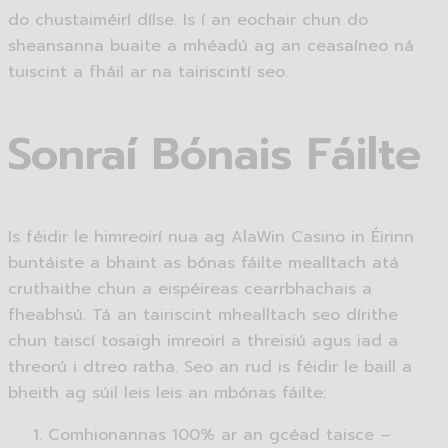
do chustaiméirí dílse. Is í an eochair chun do
sheansanna buaite a mhéadú ag an ceasaíneo ná
tuiscint a fháil ar na tairiscintí seo.
Sonraí Bónais Fáilte
Is féidir le himreoirí nua ag AlaWin Casino in Éirinn
buntáiste a bhaint as bónas fáilte mealltach atá
cruthaithe chun a eispéireas cearrbhachais a
fheabhsú. Tá an tairiscint mhealltach seo dírithe
chun taiscí tosaigh imreoirí a threisiú agus iad a
threorú i dtreo ratha. Seo an rud is féidir le baill a
bheith ag súil leis leis an mbónas fáilte:
Comhionannas 100% ar an gcéad taisce –