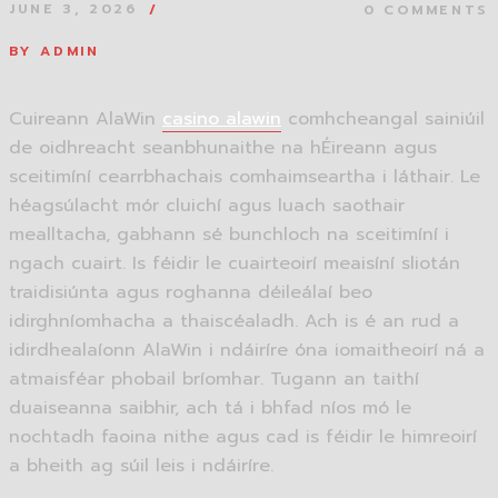
JUNE 3, 2026
0 COMMENTS
BY
ADMIN
Cuireann AlaWin
casino alawin
comhcheangal sainiúil
de oidhreacht seanbhunaithe na hÉireann agus
sceitimíní cearrbhachais comhaimseartha i láthair. Le
héagsúlacht mór cluichí agus luach saothair
mealltacha, gabhann sé bunchloch na sceitimíní i
ngach cuairt. Is féidir le cuairteoirí meaisíní sliotán
traidisiúnta agus roghanna déileálaí beo
idirghníomhacha a thaiscéaladh. Ach is é an rud a
idirdhealaíonn AlaWin i ndáiríre óna iomaitheoirí ná a
atmaisféar phobail bríomhar. Tugann an taithí
duaiseanna saibhir, ach tá i bhfad níos mó le
nochtadh faoina nithe agus cad is féidir le himreoirí
a bheith ag súil leis i ndáiríre.