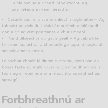
Dúblaíonn sé a gcéad infheistíocht, ag
uasmhéadú a n-am imeartha.
Casadh saor in aisce ar shliotáin roghnaithe – Ag
tabhairt an deis duit cluichí móréilimh a iniúchadh
gan a gcuid cistí pearsanta a chur i mbaol.
Pointí dílseachta do gach geall – Ag cabhrú le
himreoirí luaíochtaí a charnadh go tapa le haghaidh
sochair amach anseo.
Le sochair chomh láidir sin d’imreoirí, cinntíonn an
bónas fáilte ag AlaWin Casino go mbeidh an tús is
fearr ag imreoirí nua ar a n-eachtra cearrbhachais
spreagúil.
Forbhreathnú ar