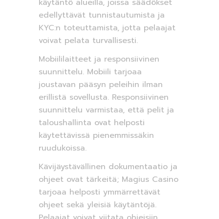
käytäntö alueilla, joissa säädökset
edellyttävät tunnistautumista ja
KYC:n toteuttamista, jotta pelaajat
voivat pelata turvallisesti.
Mobiililaitteet ja responsiivinen
suunnittelu. Mobiili tarjoaa
joustavan pääsyn peleihin ilman
erillistä sovellusta. Responsiivinen
suunnittelu varmistaa, että pelit ja
taloushallinta ovat helposti
käytettävissä pienemmissäkin
ruudukoissa.
Kävijäystävällinen dokumentaatio ja
ohjeet ovat tärkeitä; Magius Casino
tarjoaa helposti ymmärrettävät
ohjeet sekä yleisiä käytäntöjä.
Pelaajat voivat viitata ohjeisiin