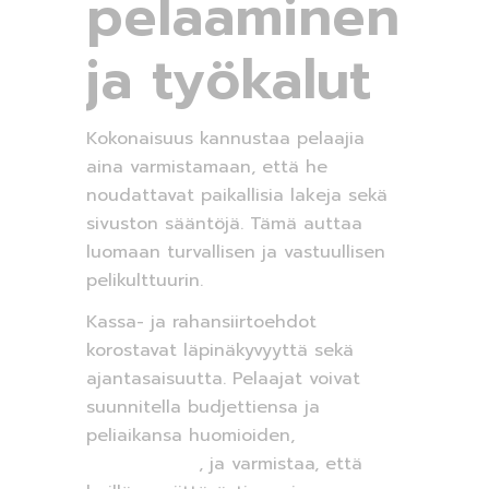
pelaaminen
ja työkalut
Kokonaisuus kannustaa pelaajia
aina varmistamaan, että he
noudattavat paikallisia lakeja sekä
sivuston sääntöjä. Tämä auttaa
luomaan turvallisen ja vastuullisen
pelikulttuurin.
Kassa- ja rahansiirtoehdot
korostavat läpinäkyvyyttä sekä
ajantasaisuutta. Pelaajat voivat
suunnitella budjettiensa ja
peliaikansa huomioiden,
magius
casino suomi
, ja varmistaa, että