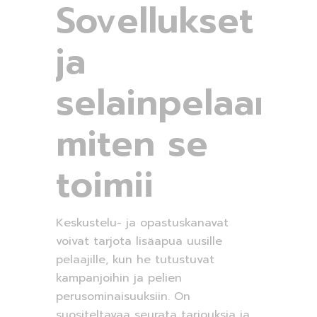
Sovellukset
ja
selainpelaamin
miten se
toimii
Keskustelu- ja opastuskanavat
voivat tarjota lisäapua uusille
pelaajille, kun he tutustuvat
kampanjoihin ja pelien
perusominaisuuksiin. On
suositeltavaa seurata tarjouksia ja