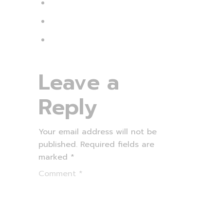
Leave a
Reply
Your email address will not be
published.
Required fields are
marked
*