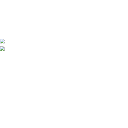
Contact
Services
Projects
Magius
Casino