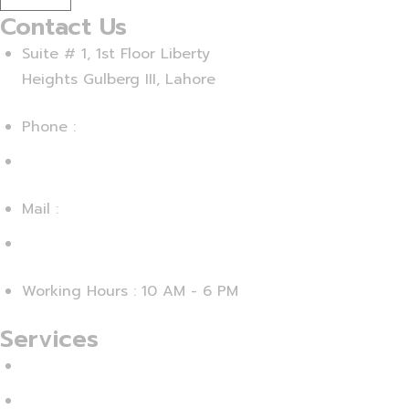
Subscribe
Contact Us
Suite # 1, 1st Floor Liberty
Heights Gulberg III, Lahore
Phone :
+92 312 4729067
Mail :
support@smartseo.pk
Working Hours : 10 AM - 6 PM
Services
Branding & Identity
Web Design & Development