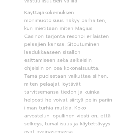
vastuullisuuden välillä.
Käyttäjäkokemuksen
monimuotoisuus näkyy parhaiten,
kun mietitään miten Magius
Casinon tarjonta resonoi erilaisten
pelaajien kanssa. Sitoutuminen
laadukkaaseen sisällön
esittämiseen sekä selkeisiin
ohjeisiin on osa kokonaisuutta.
Tämä puolestaan vaikuttaa siihen,
miten pelaajat löytävät
tarvitsemansa tiedon ja kuinka
helposti he voivat siirtyä pelin pariin
ilman turhia mutkia. Koko
arvostelun lopullinen viesti on, että
selkeys, turvallisuus ja käytettävyys
ovat avainasemassa.