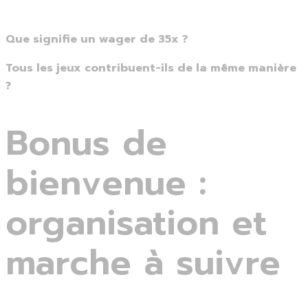
Que signifie un wager de 35x ?
Tous les jeux contribuent-ils de la même manière
?
Bonus de
bienvenue :
organisation et
marche à suivre