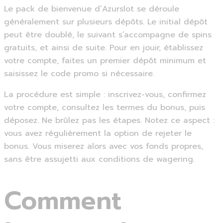
Le pack de bienvenue d’Azurslot se déroule
généralement sur plusieurs dépôts. Le initial dépôt
peut être doublé, le suivant s’accompagne de spins
gratuits, et ainsi de suite. Pour en jouir, établissez
votre compte, faites un premier dépôt minimum et
saisissez le code promo si nécessaire.
La procédure est simple : inscrivez-vous, confirmez
votre compte, consultez les termes du bonus, puis
déposez. Ne brûlez pas les étapes. Notez ce aspect :
vous avez régulièrement la option de rejeter le
bonus. Vous miserez alors avec vos fonds propres,
sans être assujetti aux conditions de wagering.
Comment