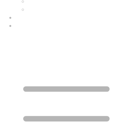
Photography
Brand Logo
Blog
Contact Us
Menu
Lets start