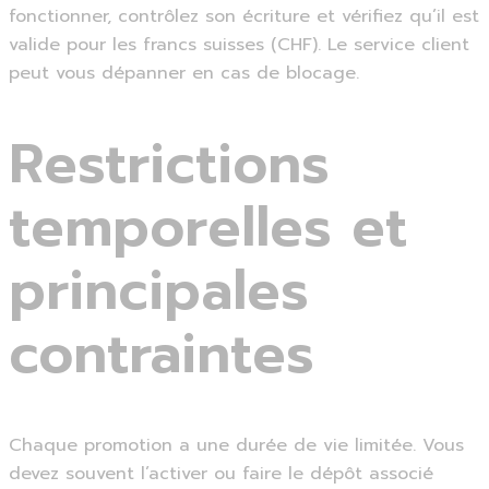
fonctionner, contrôlez son écriture et vérifiez qu’il est
valide pour les francs suisses (CHF). Le service client
peut vous dépanner en cas de blocage.
Restrictions
temporelles et
principales
contraintes
Chaque promotion a une durée de vie limitée. Vous
devez souvent l’activer ou faire le dépôt associé