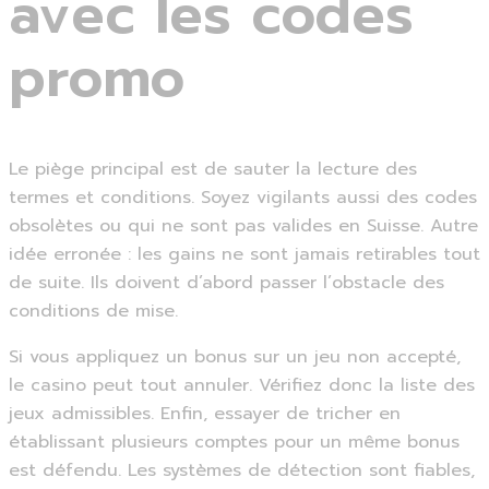
avec les codes
promo
Le piège principal est de sauter la lecture des
termes et conditions. Soyez vigilants aussi des codes
obsolètes ou qui ne sont pas valides en Suisse. Autre
idée erronée : les gains ne sont jamais retirables tout
de suite. Ils doivent d’abord passer l’obstacle des
conditions de mise.
Si vous appliquez un bonus sur un jeu non accepté,
le casino peut tout annuler. Vérifiez donc la liste des
jeux admissibles. Enfin, essayer de tricher en
établissant plusieurs comptes pour un même bonus
est défendu. Les systèmes de détection sont fiables,