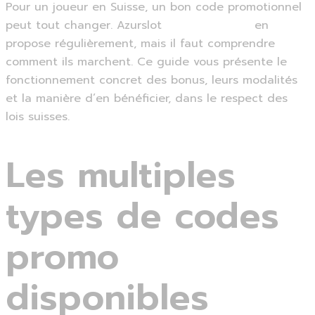
Pour un joueur en Suisse, un bon code promotionnel
peut tout changer. Azurslot
casino azurslot
en
propose régulièrement, mais il faut comprendre
comment ils marchent. Ce guide vous présente le
fonctionnement concret des bonus, leurs modalités
et la manière d’en bénéficier, dans le respect des
lois suisses.
Les multiples
types de codes
promo
disponibles