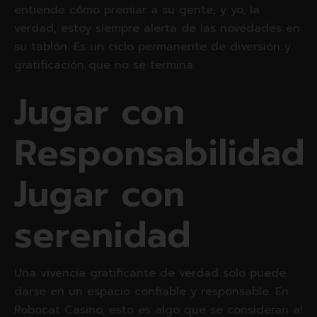
entiende cómo premiar a su gente, y yo, la
verdad, estoy siempre alerta de las novedades en
su tablón. Es un ciclo permanente de diversión y
gratificación que no se termina.
Jugar con
Responsabilidad,
Jugar con
serenidad
Una vivencia gratificante de verdad solo puede
darse en un espacio confiable y responsable. En
Robocat Casino, esto es algo que se consideran al