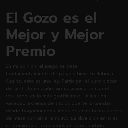
El Gozo es el
Mejor y Mejor
Premio
En mi opinión, el juego se trata
fundamentalmente de pasarlo bien. En Robocat
Casino, esto es una ley. Participar el puro placer
de sentir la emoción, sin obsesionarte con el
resultado, es lo más gratificante. Hallas una
variedad extensa de títulos que te lo brindan:
desde tragamonedas llenas de color hasta juegos
de mesa con un aire nuevo. La diversión en sí es
el premio que te obtienes en cada partida.