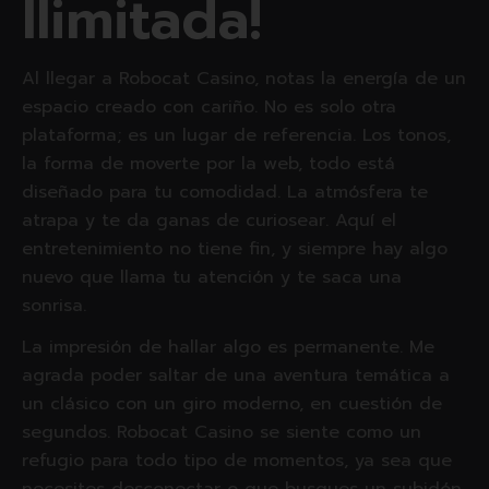
Ilimitada!
Al llegar a Robocat Casino, notas la energía de un
espacio creado con cariño. No es solo otra
plataforma; es un lugar de referencia. Los tonos,
la forma de moverte por la web, todo está
diseñado para tu comodidad. La atmósfera te
atrapa y te da ganas de curiosear. Aquí el
entretenimiento no tiene fin, y siempre hay algo
nuevo que llama tu atención y te saca una
sonrisa.
La impresión de hallar algo es permanente. Me
agrada poder saltar de una aventura temática a
un clásico con un giro moderno, en cuestión de
segundos. Robocat Casino se siente como un
refugio para todo tipo de momentos, ya sea que
necesites desconectar o que busques un subidón