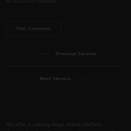
the next time I comment.
Previous Service
Next Service
We offer a cutting-edge digital platform