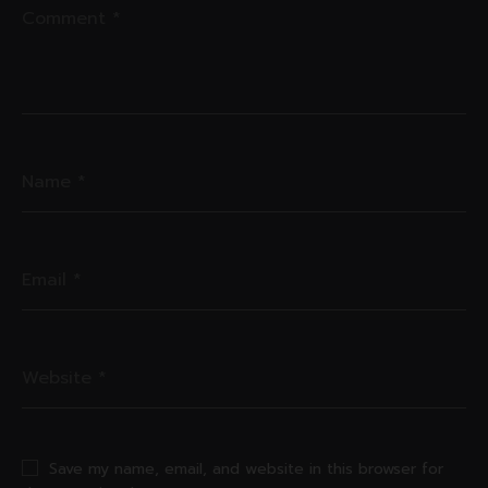
Save my name, email, and website in this browser for