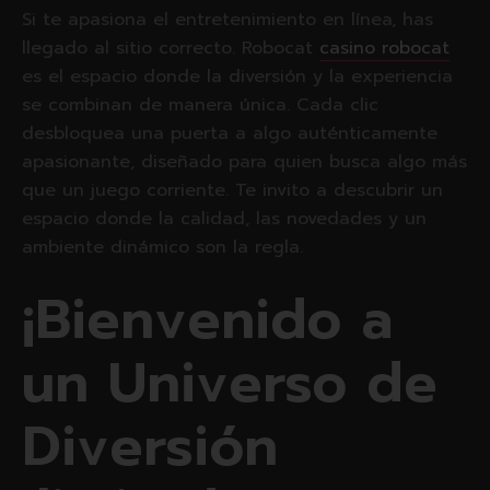
Si te apasiona el entretenimiento en línea, has
llegado al sitio correcto. Robocat
casino robocat
es el espacio donde la diversión y la experiencia
se combinan de manera única. Cada clic
desbloquea una puerta a algo auténticamente
apasionante, diseñado para quien busca algo más
que un juego corriente. Te invito a descubrir un
espacio donde la calidad, las novedades y un
ambiente dinámico son la regla.
¡Bienvenido a
un Universo de
Diversión