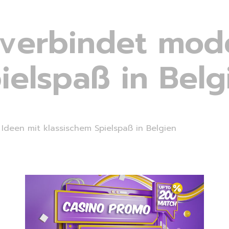
 verbindet mod
ielspaß in Belg
Ideen mit klassischem Spielspaß in Belgien