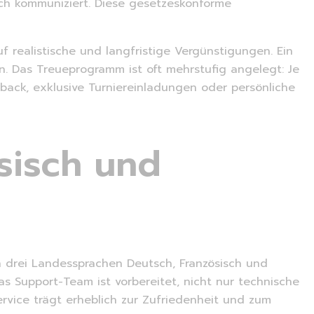
ch kommuniziert. Diese gesetzeskonforme
realistische und langfristige Vergünstigungen. Ein
. Das Treueprogramm ist oft mehrstufig angelegt: Je
hback, exklusive Turniereinladungen oder persönliche
sisch und
en drei Landessprachen Deutsch, Französisch und
as Support-Team ist vorbereitet, nicht nur technische
rvice trägt erheblich zur Zufriedenheit und zum