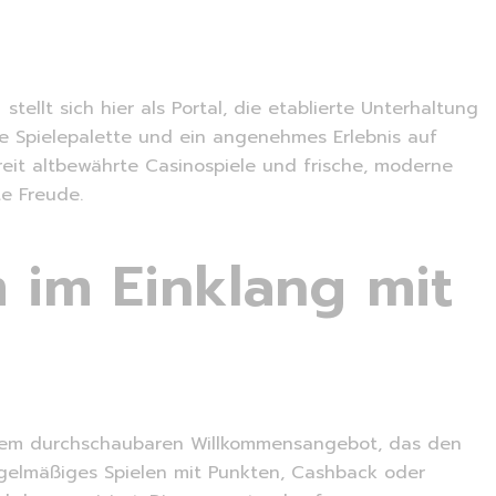
o
stellt sich hier als Portal, die etablierte Unterhaltung
he Spielepalette und ein angenehmes Erlebnis auf
ereit altbewährte Casinospiele und frische, moderne
e Freude.
 im Einklang mit
einem durchschaubaren Willkommensangebot, das den
gelmäßiges Spielen mit Punkten, Cashback oder