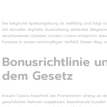
Die belgische Spielumgebung ist vielfältig und folgt
mit aktueller digitaler Ausstattung verbindet. Belgis
verschiedenen Geräten. Instant Casino entspricht dies
Formate in einem rechtmäßigen Umfeld. Dieser Weg sc
Bonusrichtlinie 
dem Gesetz
Instant Casino beachtet bei Promotionen streng an 
gesetzlichen Rahmen respektiert. bestehende Kunden