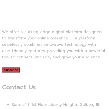
Next Service
We offer a cutting-edge digital platform designed
to transform your online presence. Our platform
seamlessly combines innovative technology with
user-friendly features, providing you with a powerful
tool to connect, engage, and grow your audience.
Subscribe
Contact Us
Suite # 1, 1st Floor Liberty Heights Gulberg III,