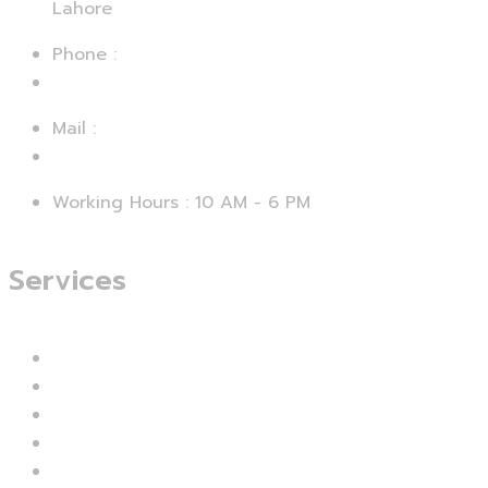
Lahore
Phone :
+92 312 4729067
Mail :
support@smartseo.pk
Working Hours : 10 AM - 6 PM
Services
Branding & Identity
Web Design & Development
Mobile App Development
UI & UX Designing
Digital Marketing