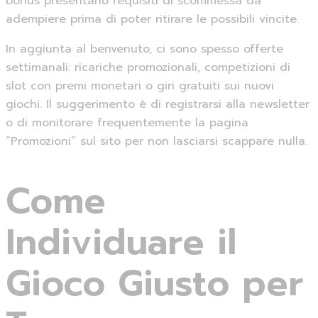
bonus presentano requisiti di scommessa da
adempiere prima di poter ritirare le possibili vincite.
In aggiunta al benvenuto, ci sono spesso offerte
settimanali: ricariche promozionali, competizioni di
slot con premi monetari o giri gratuiti sui nuovi
giochi. Il suggerimento è di registrarsi alla newsletter
o di monitorare frequentemente la pagina
“Promozioni” sul sito per non lasciarsi scappare nulla.
Come
Individuare il
Gioco Giusto per