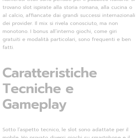
trovano slot ispirate alla storia romana, alla cucina o
al calcio, affiancate dai grandi successi internazionali
dei provider. Il mix si rivela conosciuto, ma non
monotono. I bonus all’interno giochi, come giri
gratuiti e modalità particolari, sono frequenti e ben
fatti.
Caratteristiche
Tecniche e
Gameplay
Sotto l’aspetto tecnico, le slot sono adattate per il
mobile. Ho provato diversi giochi su smartphone e il