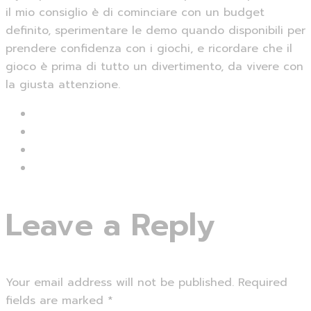
il mio consiglio è di cominciare con un budget
definito, sperimentare le demo quando disponibili per
prendere confidenza con i giochi, e ricordare che il
gioco è prima di tutto un divertimento, da vivere con
la giusta attenzione.
Leave a Reply
Your email address will not be published.
Required
fields are marked
*