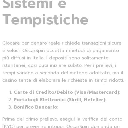
Sistemi e
Tempistiche
Giocare per denaro reale richiede transazioni sicure
e veloci. OscarSpin accetta i metodi di pagamento
più diffusi in Italia. I depositi sono solitamente
istantanei, così puoi iniziare subito. Per i prelievi, i
tempi variano a seconda del metodo adottato, ma il
casino tenta di elaborare le richieste in tempi ridotti.
Carte di Credito/Debito (Visa/Mastercard):
Portafogli Elettronici (Skrill, Neteller):
Bonifico Bancario:
Prima del primo prelievo, esegui la verifica del conto
(KYC) per prevenire intoppi. OscarSpin domanda un