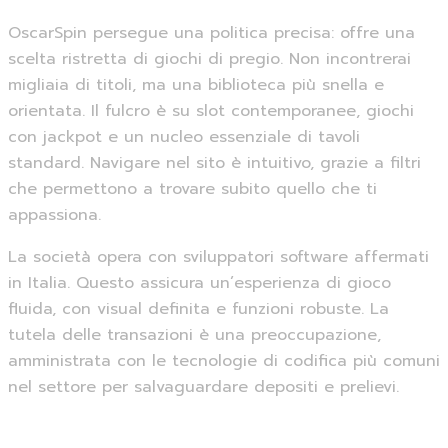
OscarSpin persegue una politica precisa: offre una
scelta ristretta di giochi di pregio. Non incontrerai
migliaia di titoli, ma una biblioteca più snella e
orientata. Il fulcro è su slot contemporanee, giochi
con jackpot e un nucleo essenziale di tavoli
standard. Navigare nel sito è intuitivo, grazie a filtri
che permettono a trovare subito quello che ti
appassiona.
La società opera con sviluppatori software affermati
in Italia. Questo assicura un’esperienza di gioco
fluida, con visual definita e funzioni robuste. La
tutela delle transazioni è una preoccupazione,
amministrata con le tecnologie di codifica più comuni
nel settore per salvaguardare depositi e prelievi.