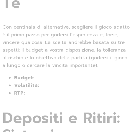
Te
Con centinaia di alternative, scegliere il gioco adatto
è il primo passo per godersi l’esperienza e, forse,
vincere qualcosa. La scelta andrebbe basata su tre
aspetti: il budget a vostra disposizione, la tolleranza
al rischio e lo obiettivo della partita (godersi il gioco
a lungo o cercare la vincita importante).
Budget:
Volatilità:
RTP:
Depositi e Ritiri: