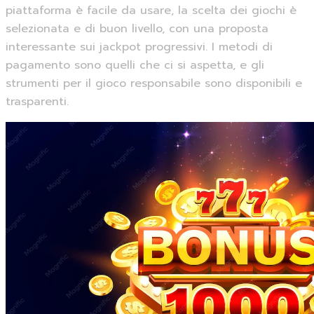
piattaforma è facile da usare, la scelta dei giochi è
selezionata e di buon livello, con una proposta
interessante sui jackpot progressivi. I metodi di
pagamento sono quelli che ci si aspetta, e gli
strumenti per il gioco responsabile sono disponibili e
trasparenti.