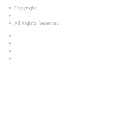
Copyright
© SMART SEO
All Rights Reserved.