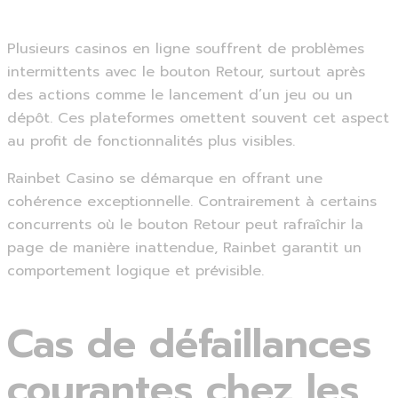
Plusieurs casinos en ligne souffrent de problèmes
intermittents avec le bouton Retour, surtout après
des actions comme le lancement d’un jeu ou un
dépôt. Ces plateformes omettent souvent cet aspect
au profit de fonctionnalités plus visibles.
Rainbet Casino se démarque en offrant une
cohérence exceptionnelle. Contrairement à certains
concurrents où le bouton Retour peut rafraîchir la
page de manière inattendue, Rainbet garantit un
comportement logique et prévisible.
Cas de défaillances
courantes chez les