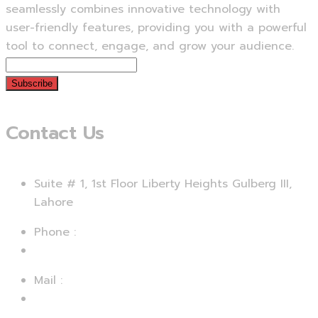
seamlessly combines innovative technology with
user-friendly features, providing you with a powerful
tool to connect, engage, and grow your audience.
Subscribe
Contact Us
Suite # 1, 1st Floor Liberty Heights Gulberg III,
Lahore
Phone :
+92 312 4729067
Mail :
support@smartseo.pk