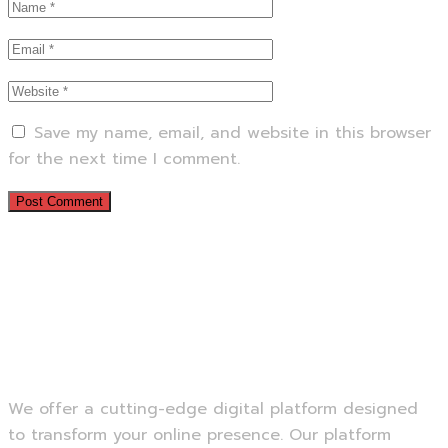
Save my name, email, and website in this browser
for the next time I comment.
Previous Service
Next Service
We offer a cutting-edge digital platform designed
to transform your online presence. Our platform