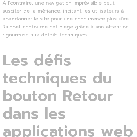
À l’contraire, une navigation imprévisible peut
susciter de la méfiance, incitant les utilisateurs à
abandonner le site pour une concurrence plus sûre.
Rainbet contourne cet piège grâce à son attention
rigoureuse aux détails techniques.
Les défis
techniques du
bouton Retour
dans les
applications web