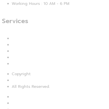
Working Hours : 10 AM - 6 PM
Services
Branding & Identity
Web Design & Development
Mobile App Development
UI & UX Designing
Digital Marketing
Copyright
© SMART SEO
All Rights Reserved.