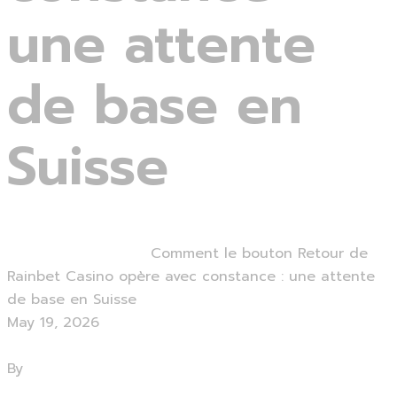
une attente
de base en
Suisse
Home
Uncategorized
Comment le bouton Retour de
Rainbet Casino opère avec constance : une attente
de base en Suisse
May 19, 2026
0 Comments
By
admin