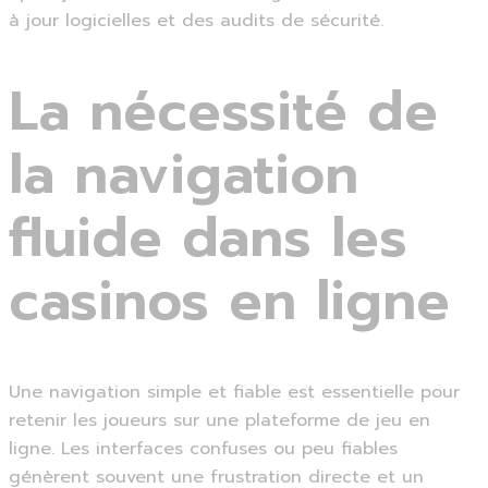
à jour logicielles et des audits de sécurité.
La nécessité de
la navigation
fluide dans les
casinos en ligne
Une navigation simple et fiable est essentielle pour
retenir les joueurs sur une plateforme de jeu en
ligne. Les interfaces confuses ou peu fiables
génèrent souvent une frustration directe et un