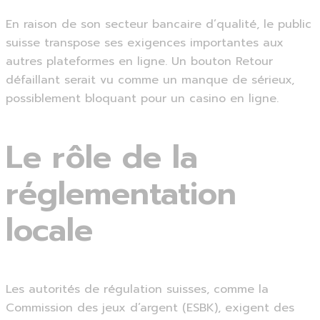
En raison de son secteur bancaire d’qualité, le public
suisse transpose ses exigences importantes aux
autres plateformes en ligne. Un bouton Retour
défaillant serait vu comme un manque de sérieux,
possiblement bloquant pour un casino en ligne.
Le rôle de la
réglementation
locale
Les autorités de régulation suisses, comme la
Commission des jeux d’argent (ESBK), exigent des