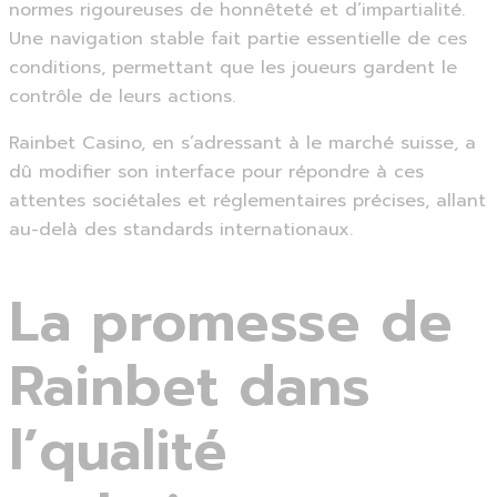
normes rigoureuses de honnêteté et d’impartialité.
Une navigation stable fait partie essentielle de ces
conditions, permettant que les joueurs gardent le
contrôle de leurs actions.
Rainbet Casino, en s’adressant à le marché suisse, a
dû modifier son interface pour répondre à ces
attentes sociétales et réglementaires précises, allant
au-delà des standards internationaux.
La promesse de
Rainbet dans
l’qualité