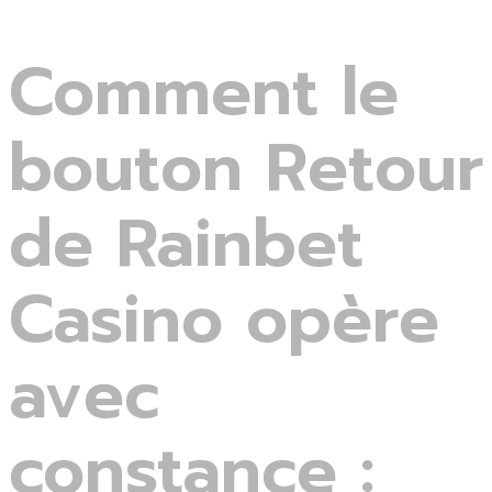
Comment le
bouton Retour
de Rainbet
Casino opère
avec
constance :