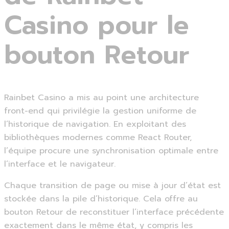
Casino pour le
bouton Retour
Rainbet Casino a mis au point une architecture
front-end qui privilégie la gestion uniforme de
l’historique de navigation. En exploitant des
bibliothèques modernes comme React Router,
l’équipe procure une synchronisation optimale entre
l’interface et le navigateur.
Chaque transition de page ou mise à jour d’état est
stockée dans la pile d’historique. Cela offre au
bouton Retour de reconstituer l’interface précédente
exactement dans le même état, y compris les