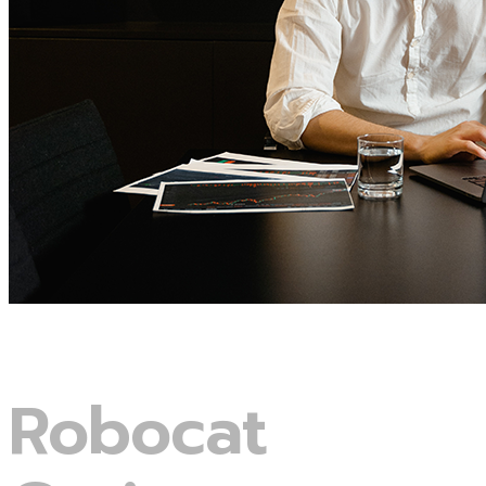
Robocat