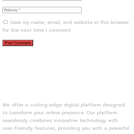
Save my name, email, and website in this browser
for the next time I comment.
Previous Service
Next Service
We offer a cutting-edge digital platform designed
to transform your online presence. Our platform
seamlessly combines innovative technology with
user-friendly features, providing you with a powerful