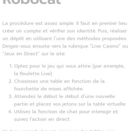
La procédure est assez simple. Il faut en premier lieu
créer un compte et vérifier son identité. Puis, réaliser
un dépôt en utilisant l’une des méthodes proposées.
Dirigez-vous ensuite vers la rubrique “Live Casino” ou
“Jeux en Direct” sur le site.
Optez pour le jeu qui vous attire (par exemple,
la Roulette Live).
Choisissez une table en fonction de la
fourchette de mises affichée.
Attendez le début le début d’une nouvelle
partie et placez vos jetons sur la table virtuelle.
Utilisez la fonction de chat pour interagir et
suivez l’action en direct.