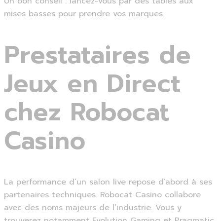
Un bon conseil : lancez-vous par des tables aux
mises basses pour prendre vos marques.
Prestataires de
Jeux en Direct
chez Robocat
Casino
La performance d’un salon live repose d’abord à ses
partenaires techniques. Robocat Casino collabore
avec des noms majeurs de l’industrie. Vous y
trouverez notamment Evolution Gaming et Pragmatic