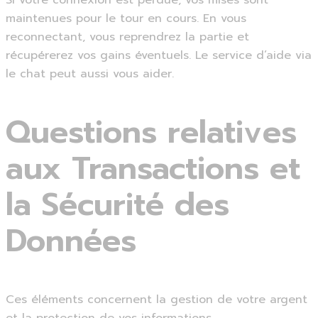
maintenues pour le tour en cours. En vous
reconnectant, vous reprendrez la partie et
récupérerez vos gains éventuels. Le service d’aide via
le chat peut aussi vous aider.
Questions relatives
aux Transactions et
la Sécurité des
Données
Ces éléments concernent la gestion de votre argent
et la protection de vos informations.