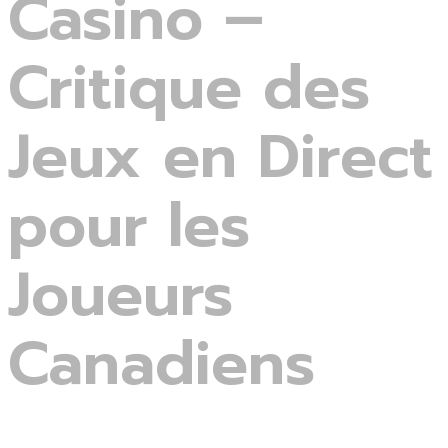
Casino –
Critique des
Jeux en Direct
pour les
Joueurs
Canadiens