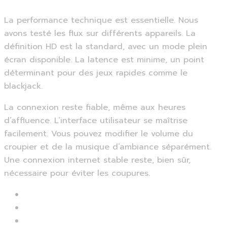
La performance technique est essentielle. Nous
avons testé les flux sur différents appareils. La
définition HD est la standard, avec un mode plein
écran disponible. La latence est minime, un point
déterminant pour des jeux rapides comme le
blackjack.
La connexion reste fiable, même aux heures
d’affluence. L’interface utilisateur se maîtrise
facilement. Vous pouvez modifier le volume du
croupier et de la musique d’ambiance séparément.
Une connexion internet stable reste, bien sûr,
nécessaire pour éviter les coupures.