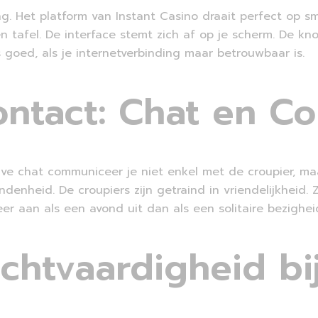
ing. Het platform van Instant Casino draait perfect op sm
en tafel. De interface stemt zich af op je scherm. De 
s goed, als je internetverbinding maar betrouwbaar is.
ontact: Chat en C
ive chat communiceer je niet enkel met de croupier, ma
ondenheid. De croupiers zijn getraind in vriendelijkhei
eer aan als een avond uit dan als een solitaire bezighe
echtvaardigheid bi