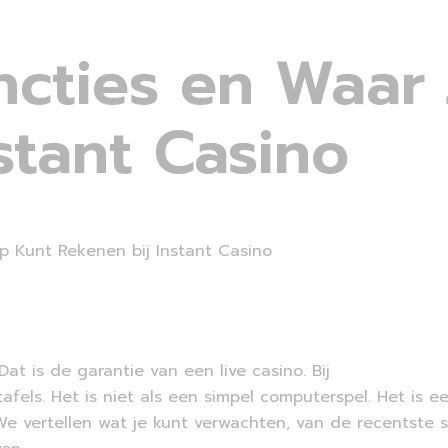
ncties en Waar
stant Casino
p Kunt Rekenen bij Instant Casino
at is de garantie van een live casino. Bij
Instantcasino
afels. Het is niet als een simpel computerspel. Het is 
 We vertellen wat je kunt verwachten, van de recentste s