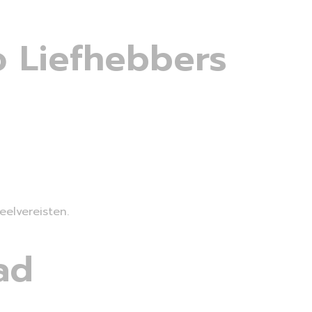
o Liefhebbers
elvereisten.
ad