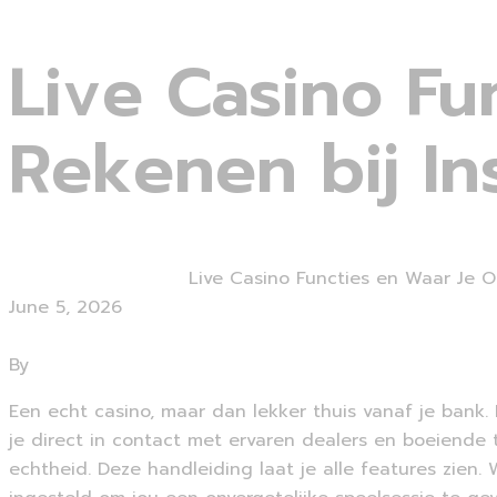
Live Casino Fu
Rekenen bij In
Home
Uncategorized
Live Casino Functies en Waar Je O
June 5, 2026
0 Comments
By
admin
Een echt casino, maar dan lekker thuis vanaf je bank. D
je direct in contact met ervaren dealers en boeiende t
echtheid. Deze handleiding laat je alle features zien.