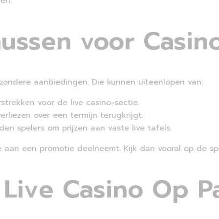
en.
ussen voor Casin
ijzondere aanbiedingen. Die kunnen uiteenlopen van:
strekken voor de live casino-sectie.
rliezen over een termijn terugkrijgt.
den spelers om prijzen aan vaste live tafels.
 aan een promotie deelneemt. Kijk dan vooral op de spe
e Live Casino Op P