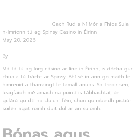
Home
Uncategorized
Gach Rud a Ní Mór a Fhios Sula
n-Imríonn tú ag Spinsy Casino in Éirinn
May 20, 2026
0 Comments
By
admin
Má tá tú ag lorg cásino ar líne in Éirinn, is dócha gur
chuala tú trácht ar Spinsy. Bhí sé in ann go maith le
himreoirí a tharraingt le tamall anuas. Sa treoir seo,
leagfaidh mé amach na pointí is tábhachtaí, ón
gclárú go dtí na cluichí féin, chun go mbeidh pictiúr
soiléir agat roimh duit dul ar an suíomh.
Bónas agus