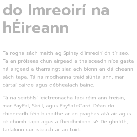
do Imreoirí na
hÉireann
Tá rogha sách maith ag Spinsy d’imreoirí ón tír seo.
Tá an próiseas chun airgead a thaisceadh níos gasta
ná airgead a tharraingt siar, ach bíonn an dá cheann
sách tapa. Tá na modhanna traidisiúnta ann, mar
cártaí cairde agus débhealach bainc.
Tá na seirbhísí leictreonacha faoi réim ann freisin,
mar PayPal, Skrill, agus PaySafeCard. Déan do
chinneadh féin bunaithe ar an praghas atá air agus
cé chomh tapa agus a fheidhmíonn sé. De ghnáth,
tarlaíonn cur isteach ar an toirt.