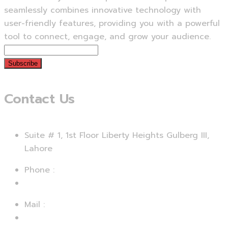
seamlessly combines innovative technology with
user-friendly features, providing you with a powerful
tool to connect, engage, and grow your audience.
Subscribe
Contact Us
Suite # 1, 1st Floor Liberty Heights Gulberg III,
Lahore
Phone :
+92 312 4729067
Mail :
support@smartseo.pk