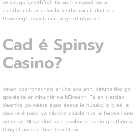
sé sin go gcaithfidh tú an t-airgead sin a
chaitheamh ar chluichí áirithe roimh duit é a
tharraingt amach mar airgead réadach.
Cad é Spinsy
Casino?
Ionad cearrbhachais ar líne atá ann, oiriúnaithe go
speisialta ar mhuintir na hÉireann. Tá an t-ardán
deartha go néata agus éasca le húsáid. Is breá le
daoine é toisc go mbíonn cluichí nua le feiceáil ann
go minic. Ní gá duit ach ríomhaire nó do ghuthán a
thógáil amach chun teacht air.