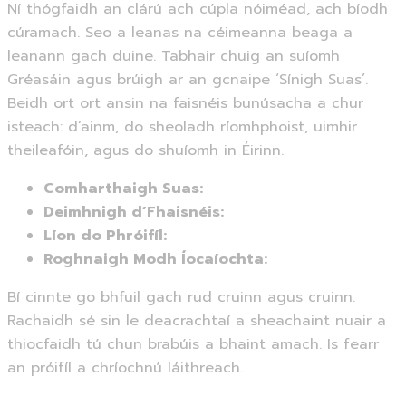
Ní thógfaidh an clárú ach cúpla nóiméad, ach bíodh
cúramach. Seo a leanas na céimeanna beaga a
leanann gach duine. Tabhair chuig an suíomh
Gréasáin agus brúigh ar an gcnaipe ‘Sínigh Suas’.
Beidh ort ort ansin na faisnéis bunúsacha a chur
isteach: d’ainm, do sheoladh ríomhphoist, uimhir
theileafóin, agus do shuíomh in Éirinn.
Comharthaigh Suas:
Deimhnigh d’Fhaisnéis:
Líon do Phróifíl:
Roghnaigh Modh Íocaíochta:
Bí cinnte go bhfuil gach rud cruinn agus cruinn.
Rachaidh sé sin le deacrachtaí a sheachaint nuair a
thiocfaidh tú chun brabúis a bhaint amach. Is fearr
an próifíl a chríochnú láithreach.