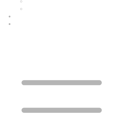
Photography
Brand Logo
Blog
Contact Us
Menu
Lets start