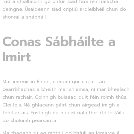
rud a chiallaíonn go bhfuil siad faoi réir rialacha
daingne. Úsáideann siad criptiú ardleibhéil chun do
shonraí a shábháil.
Conas Sábháilte a
Imirt
Mar imreoir in Éirinn, creidim gur cheart an
cearrbhachas a bheith mar shiamsa, ní mar bhealach
chun rachair. Coinnigh buiséad duit féin roimh thús.
Cloí leis. Ná ghlacann páirt chun airgead imigh a
fháil ar ais. Fostaigh na huirlisí rialaithe atá le fáil i
do shuíomh pearsanta.
Má thagann tú ag mothú go bhfuil an iomarca á