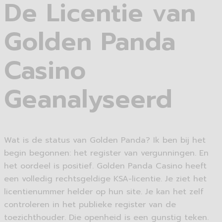
De Licentie van
Golden Panda
Casino
Geanalyseerd
Wat is de status van Golden Panda? Ik ben bij het
begin begonnen: het register van vergunningen. En
het oordeel is positief. Golden Panda Casino heeft
een volledig rechtsgeldige KSA-licentie. Je ziet het
licentienummer helder op hun site. Je kan het zelf
controleren in het publieke register van de
toezichthouder. Die openheid is een gunstig teken.