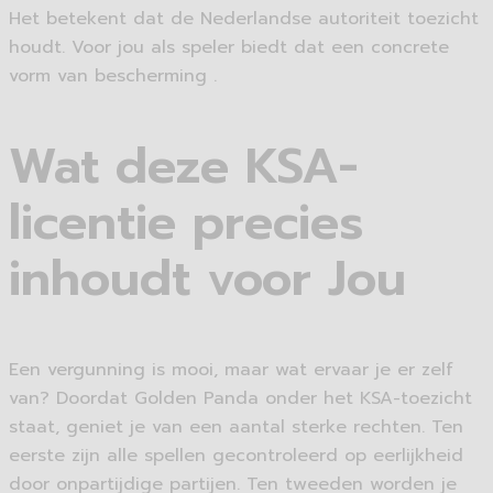
Het betekent dat de Nederlandse autoriteit toezicht
houdt. Voor jou als speler biedt dat een concrete
vorm van bescherming .
Wat deze KSA-
licentie precies
inhoudt voor Jou
Een vergunning is mooi, maar wat ervaar je er zelf
van? Doordat Golden Panda onder het KSA-toezicht
staat, geniet je van een aantal sterke rechten. Ten
eerste zijn alle spellen gecontroleerd op eerlijkheid
door onpartijdige partijen. Ten tweeden worden je