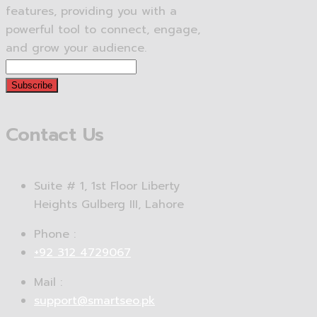
features, providing you with a
powerful tool to connect, engage,
and grow your audience.
Subscribe
Contact Us
Suite # 1, 1st Floor Liberty
Heights Gulberg III, Lahore
Phone :
+92 312 4729067
Mail :
support@smartseo.pk