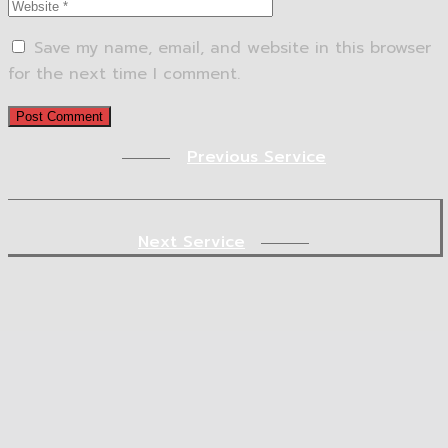
Save my name, email, and website in this browser
for the next time I comment.
Previous Service
Next Service