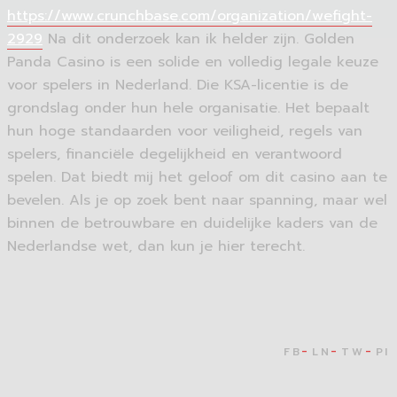
https://www.crunchbase.com/organization/wefight-
2929
Na dit onderzoek kan ik helder zijn. Golden
Panda Casino is een solide en volledig legale keuze
voor spelers in Nederland. Die KSA-licentie is de
grondslag onder hun hele organisatie. Het bepaalt
hun hoge standaarden voor veiligheid, regels van
spelers, financiële degelijkheid en verantwoord
spelen. Dat biedt mij het geloof om dit casino aan te
bevelen. Als je op zoek bent naar spanning, maar wel
binnen de betrouwbare en duidelijke kaders van de
Nederlandse wet, dan kun je hier terecht.