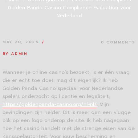
Golden Panda Casino Compliance Evaluation voor
Nederland
MAY 20, 2026
0 COMMENTS
BY
ADMIN
Wanneer je online casino’s bezoekt, is er één vraag
die er echt toe doet: mag dit eigenlijk? Ik heb
Golden Panda Casino speciaal voor Nederlandse
spelers onderzocht op licentie en legaliteit,
https://goldenpanda-casino.org/nl-nl/
. Mijn
bevindingen zijn helder. Dit is meer dan een vlugge
blik op een logo onderop de site. Ik heb nagegaan
hoe het casino handelt met de strenge eisen van de
Kansspelautoriteit. Voor jouw bescherming en