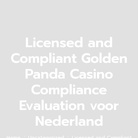
Licensed and
Compliant Golden
Panda Casino
Compliance
Evaluation voor
Nederland
Home
Uncategorized
Licensed and Compliant