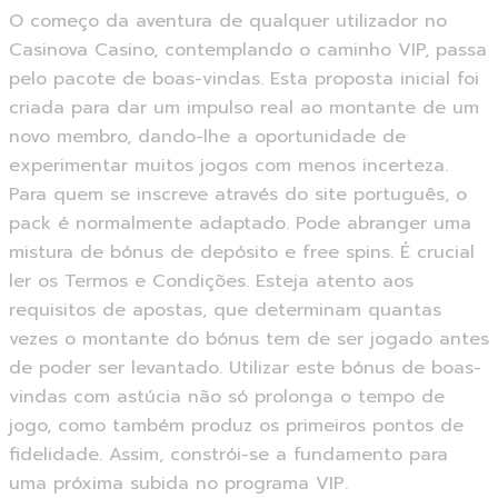
O começo da aventura de qualquer utilizador no
Casinova Casino, contemplando o caminho VIP, passa
pelo pacote de boas-vindas. Esta proposta inicial foi
criada para dar um impulso real ao montante de um
novo membro, dando-lhe a oportunidade de
experimentar muitos jogos com menos incerteza.
Para quem se inscreve através do site português, o
pack é normalmente adaptado. Pode abranger uma
mistura de bónus de depósito e free spins. É crucial
ler os Termos e Condições. Esteja atento aos
requisitos de apostas, que determinam quantas
vezes o montante do bónus tem de ser jogado antes
de poder ser levantado. Utilizar este bónus de boas-
vindas com astúcia não só prolonga o tempo de
jogo, como também produz os primeiros pontos de
fidelidade. Assim, constrói-se a fundamento para
uma próxima subida no programa VIP.