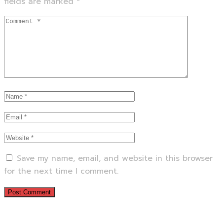
fields are marked
*
Save my name, email, and website in this browser
for the next time I comment.
Previous Service