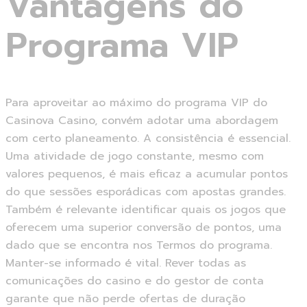
Vantagens do
Programa VIP
Para aproveitar ao máximo do programa VIP do
Casinova Casino, convém adotar uma abordagem
com certo planeamento. A consistência é essencial.
Uma atividade de jogo constante, mesmo com
valores pequenos, é mais eficaz a acumular pontos
do que sessões esporádicas com apostas grandes.
Também é relevante identificar quais os jogos que
oferecem uma superior conversão de pontos, uma
dado que se encontra nos Termos do programa.
Manter-se informado é vital. Rever todas as
comunicações do casino e do gestor de conta
garante que não perde ofertas de duração