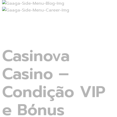
Casinova
Casino –
Condição VIP
e Bónus