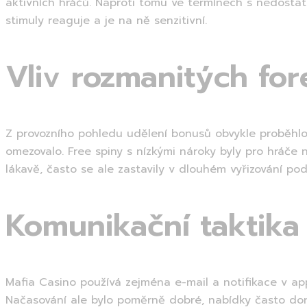
aktivních hráčů. Naproti tomu ve termínech s nedostat
stimuly reaguje a je na ně senzitivní.
Vliv rozmanitých fo
Z provozního pohledu udělení bonusů obvykle proběhlo
omezovalo. Free spiny s nízkými nároky byly pro hráče 
lákavě, často se ale zastavily v dlouhém vyřizování po
Komunikační taktika 
Mafia Casino používá zejména e-mail a notifikace v appce
Načasování ale bylo poměrně dobré, nabídky často dorá