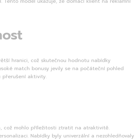
í. Tento model ukazuje, že domácí klient na reklamní
nost
ětší hranici, což skutečnou hodnotu nabídky
Vysoké match bonusy jevily se na počáteční pohled
přerušení aktivity.
ož mohlo příležitosti ztratit na atraktivitě.
sonalizaci. Nabídky byly univerzální a nezohledňovaly