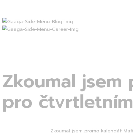
Services
Projects
Zkoumal jsem 
pro čtvrtletn
Home
Uncategorized
Zkoumal jsem promo kalendář Mafi