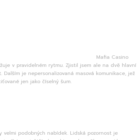
nXEcIcWhczGjj0Jb6ZzIWJAyDNgsi-Z0QZI
Mafia Casino
žuje v pravidelném rytmu. Zjistil jsem ale na dvě hlavní
t. Dalším je nepersonalizovaná masová komunikace, jež
iťované jen jako číselný šum.
ky velmi podobných nabídek. Lidská pozornost je