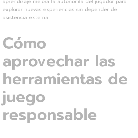
aprendizaje mejora la autonomía del jugador para
explorar nuevas experiencias sin depender de
asistencia externa.
Cómo
aprovechar las
herramientas de
juego
responsable