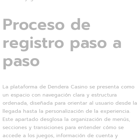
Proceso de
registro paso a
paso
La plataforma de Dendera Casino se presenta como
un espacio con navegación clara y estructura
ordenada, diseñada para orientar al usuario desde la
llegada hasta la personalización de la experiencia.
Este apartado desglosa la organización de menús,
secciones y transiciones para entender cómo se
accede a los juegos, información de cuenta y