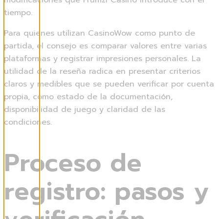
tiempo.
Para quienes utilizan CasinoWow como punto de
partida, el consejo es comparar valores entre varias
plataformas y registrar impresiones personales. La
utilidad de la reseña radica en presentar criterios
claros y medibles que se pueden verificar por cuenta
propia, como estado de la documentación,
disponibilidad de juego y claridad de las
condiciones.
Proceso de
registro: pasos y