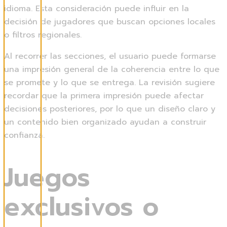
idioma. Esta consideración puede influir en la
decisión de jugadores que buscan opciones locales
o filtros regionales.
Al recorrer las secciones, el usuario puede formarse
una impresión general de la coherencia entre lo que
se promete y lo que se entrega. La revisión sugiere
recordar que la primera impresión puede afectar
decisiones posteriores, por lo que un diseño claro y
un contenido bien organizado ayudan a construir
confianza.
Juegos
exclusivos o