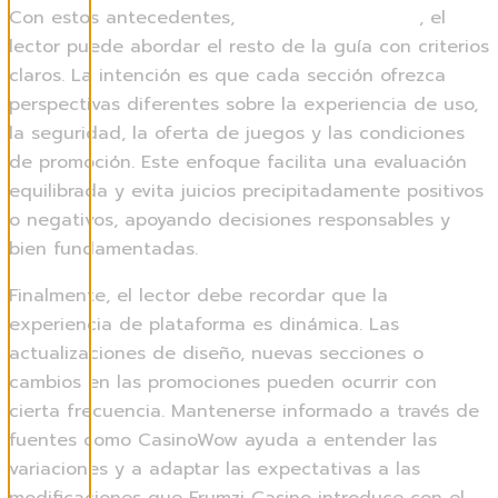
Con estos antecedentes,
frumzi casino online
, el
lector puede abordar el resto de la guía con criterios
claros. La intención es que cada sección ofrezca
perspectivas diferentes sobre la experiencia de uso,
la seguridad, la oferta de juegos y las condiciones
de promoción. Este enfoque facilita una evaluación
equilibrada y evita juicios precipitadamente positivos
o negativos, apoyando decisiones responsables y
bien fundamentadas.
Finalmente, el lector debe recordar que la
experiencia de plataforma es dinámica. Las
actualizaciones de diseño, nuevas secciones o
cambios en las promociones pueden ocurrir con
cierta frecuencia. Mantenerse informado a través de
fuentes como CasinoWow ayuda a entender las
variaciones y a adaptar las expectativas a las
modificaciones que Frumzi Casino introduce con el