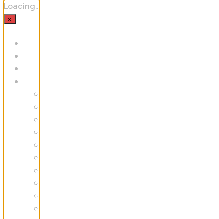
Loading...
Skip to content
×
Home
About Us
Our Services
Website Development
Application Development
SEO Optimization
Social Media Marketing
Graphic Designing
Content Marketing
Amazon Marketing