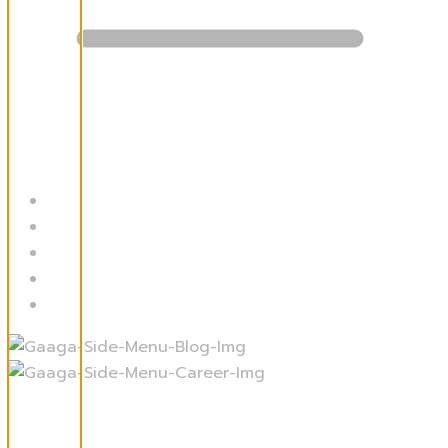
Blog
Career
Contact
Services
Projects