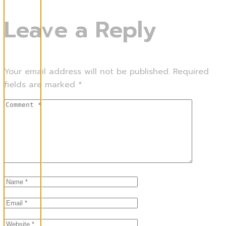
Leave a Reply
Your email address will not be published.
Required
fields are marked
*