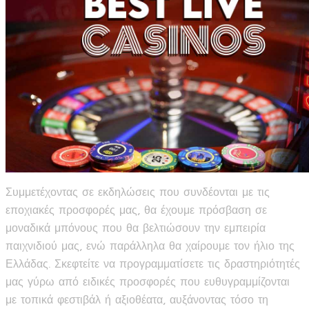
Συμμετέχοντας σε εκδηλώσεις που συνδέονται με τις
εποχιακές προσφορές μας, θα έχουμε πρόσβαση σε
μοναδικά μπόνους που θα βελτιώσουν την εμπειρία
παιχνιδιού μας, ενώ παράλληλα θα χαίρουμε τον ήλιο της
Ελλάδας. Σκεφτείτε να προγραμματίσετε τις δραστηριότητές
μας γύρω από ειδικές προσφορές που ευθυγραμμίζονται
με τοπικά φεστιβάλ ή αξιοθέατα, αυξάνοντας τόσο τη