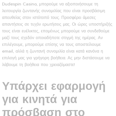
Dudespin Casino, μπορούμε να αξιοποιήσουμε τη
λειτουργία ζωντανής συνομιλίας που είναι προσβάσιμη
απευθείας στον ιστότοπό τους. Προσφέρει άμεσες
απαντήσεις σε τυχόν ερωτήσεις μας. Οι ώρες υποστήριξής
τους είναι ευέλικτες, επομένως μπορούμε να συνδεθούμε
μαζί τους σχεδόν οποιαδήποτε στιγμή της ημέρας. Αν
επιλέγουμε, μπορούμε επίσης να τους αποστείλουμε
email, αλλά η ζωντανή συνομιλία είναι κατά κανόνα η
επιλογή μας για γρήγορη βοήθεια. Ας μην διστάσουμε να
λάβουμε τη βοήθεια που χρειαζόμαστε!
Υπάρχει εφαρμογή
για κινητά για
πρόσβαση στο