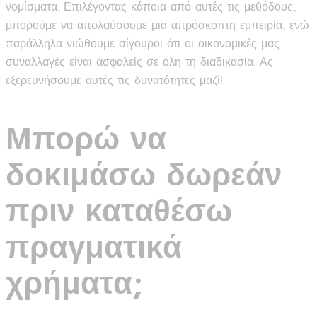
νομίσματα. Επιλέγοντας κάποια από αυτές τις μεθόδους,
μπορούμε να απολαύσουμε μια απρόσκοπτη εμπειρία, ενώ
παράλληλα νιώθουμε σίγουροι ότι οι οικονομικές μας
συναλλαγές είναι ασφαλείς σε όλη τη διαδικασία. Ας
εξερευνήσουμε αυτές τις δυνατότητες μαζί!
Μπορώ να
δοκιμάσω δωρεάν
πριν καταθέσω
πραγματικά
χρήματα;