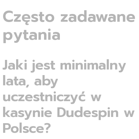
Często zadawane
pytania
Jaki jest minimalny
lata, aby
uczestniczyć w
kasynie Dudespin w
Polsce?