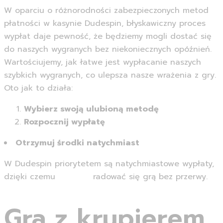
W oparciu o różnorodności zabezpieczonych metod
płatności w kasynie Dudespin, błyskawiczny proces
wypłat daje pewność, że będziemy mogli dostać się
do naszych wygranych bez niekoniecznych opóźnień.
Wartościujemy, jak łatwe jest wypłacanie naszych
szybkich wygranych, co ulepsza nasze wrażenia z gry.
Oto jak to działa:
Wybierz swoją ulubioną metodę
Rozpocznij wypłatę
Otrzymuj środki natychmiast
W Dudespin priorytetem są natychmiastowe wypłaty,
dzięki czemu
możemy
radować się grą bez przerwy.
Gra z krupierem