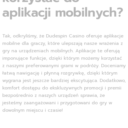
aplikacji mobilnych?
Tak, odkryliśmy, że Dudespin Casino oferuje aplikacje
mobilne dla graczy, które ulepszają nasze wrażenia z
gry na urządzeniach mobilnych. Aplikacje te oferują
imponujące funkcje, dzięki którym możemy korzystać
z naszymi preferowanymi grami w podróży. Doceniamy
łatwą nawigację i płynną rozgrywkę, dzięki którym
wygrana jest jeszcze bardziej ekscytująca. Dodatkowo,
komfort dostępu do ekskluzywnych promocji i premii
bezpośrednio z naszych urządzeń sprawia, że
jesteśmy zaangażowani i przygotowani do gry w
dowolnym miejscu i czasie!