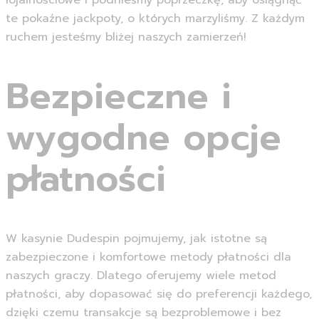
te pokaźne jackpoty, o których marzyliśmy. Z każdym
ruchem jesteśmy bliżej naszych zamierzeń!
Bezpieczne i
wygodne opcje
płatności
W kasynie Dudespin pojmujemy, jak istotne są
zabezpieczone i komfortowe metody płatności dla
naszych graczy. Dlatego oferujemy wiele metod
płatności, aby dopasować się do preferencji każdego,
dzięki czemu transakcje są bezproblemowe i bez