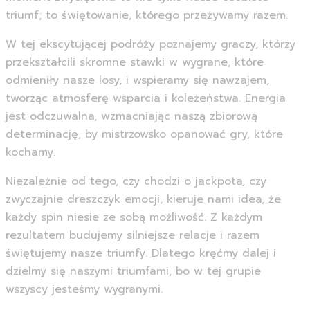
triumf; to świętowanie, którego przeżywamy razem.
W tej ekscytującej podróży poznajemy graczy, którzy
przekształcili skromne stawki w wygrane, które
odmieniły nasze losy, i wspieramy się nawzajem,
tworząc atmosferę wsparcia i koleżeństwa. Energia
jest odczuwalna, wzmacniając naszą zbiorową
determinację, by mistrzowsko opanować gry, które
kochamy.
Niezależnie od tego, czy chodzi o jackpota, czy
zwyczajnie dreszczyk emocji, kieruje nami idea, że
każdy spin niesie ze sobą możliwość. Z każdym
rezultatem budujemy silniejsze relacje i razem
świętujemy nasze triumfy. Dlatego kręćmy dalej i
dzielmy się naszymi triumfami, bo w tej grupie
wszyscy jesteśmy wygranymi.