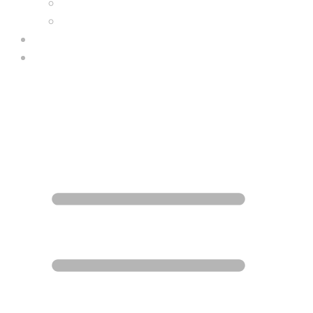
Photography
Brand Logo
Blog
Contact Us
Menu
Lets start