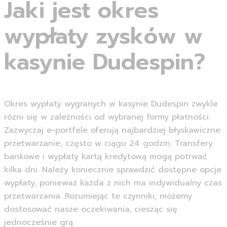
Jaki jest okres
wypłaty zysków w
kasynie Dudespin?
Okres wypłaty wygranych w kasynie Dudespin zwykle
różni się w zależności od wybranej formy płatności.
Zazwyczaj e-portfele oferują najbardziej błyskawiczne
przetwarzanie, często w ciągu 24 godzin. Transfery
bankowe i wypłaty kartą kredytową mogą potrwać
kilka dni. Należy koniecznie sprawdzić dostępne opcje
wypłaty, ponieważ każda z nich ma indywidualny czas
przetwarzania. Rozumiejąc te czynniki, możemy
dostosować nasze oczekiwania, ciesząc się
jednocześnie grą.