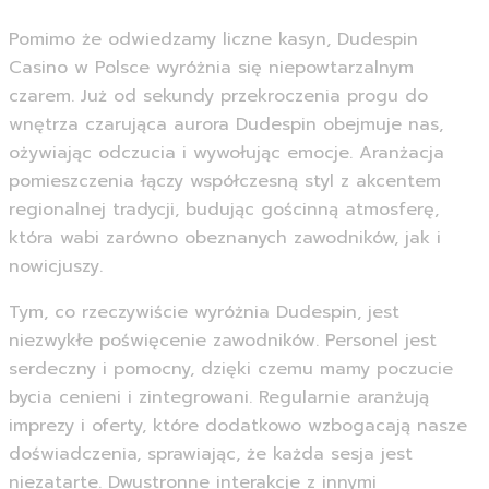
Pomimo że odwiedzamy liczne kasyn, Dudespin
Casino w Polsce wyróżnia się niepowtarzalnym
czarem. Już od sekundy przekroczenia progu do
wnętrza czarująca aurora Dudespin obejmuje nas,
ożywiając odczucia i wywołując emocje. Aranżacja
pomieszczenia łączy współczesną styl z akcentem
regionalnej tradycji, budując gościnną atmosferę,
która wabi zarówno obeznanych zawodników, jak i
nowicjuszy.
Tym, co rzeczywiście wyróżnia Dudespin, jest
niezwykłe poświęcenie zawodników. Personel jest
serdeczny i pomocny, dzięki czemu mamy poczucie
bycia cenieni i zintegrowani. Regularnie aranżują
imprezy i oferty, które dodatkowo wzbogacają nasze
doświadczenia, sprawiając, że każda sesja jest
niezatarte. Dwustronne interakcje z innymi