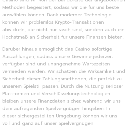
Casino sind wir von der Bandbreite der angebotenen
Methoden begeistert, sodass wir die für uns beste
auswählen können. Dank moderner Technologie
können wir problemlos Krypto-Transaktionen
abwickeln, die nicht nur rasch sind, sondern auch ein
Höchstmaß an Sicherheit für unsere Finanzen bieten.
Darüber hinaus ermöglicht das Casino sofortige
Auszahlungen, sodass unsere Gewinne jederzeit
verfügbar sind und unangenehme Wartezeiten
vermieden werden. Wir schätzen die Wirksamkeit und
Sicherheit dieser Zahlungsmethoden, die perfekt zu
unserem Spielstil passen. Durch die Nutzung seriöser
Plattformen und Verschlüsselungstechnologien
bleiben unsere Finanzdaten sicher, während wir uns
dem aufregenden Spielvergnügen hingeben. In
dieser sichergestellten Umgebung können wir uns
voll und ganz auf unser Spielvergnügen