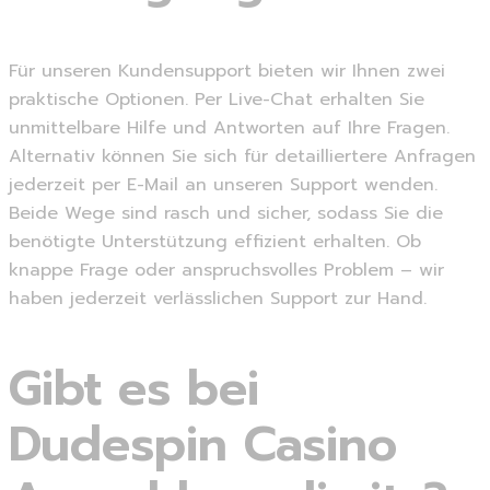
Für unseren Kundensupport bieten wir Ihnen zwei
praktische Optionen. Per Live-Chat erhalten Sie
unmittelbare Hilfe und Antworten auf Ihre Fragen.
Alternativ können Sie sich für detailliertere Anfragen
jederzeit per E-Mail an unseren Support wenden.
Beide Wege sind rasch und sicher, sodass Sie die
benötigte Unterstützung effizient erhalten. Ob
knappe Frage oder anspruchsvolles Problem – wir
haben jederzeit verlässlichen Support zur Hand.
Gibt es bei
Dudespin Casino