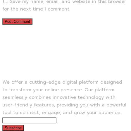
Save my name, email, and website in this browser
for the next time I comment.
Previous Service
Next Service
We offer a cutting-edge digital platform designed
to transform your online presence. Our platform
seamlessly combines innovative technology with
user-friendly features, providing you with a powerful
tool to connect, engage, and grow your audience.
Subscribe