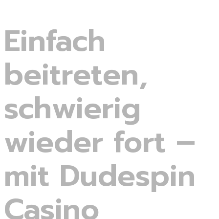
Einfach
beitreten,
schwierig
wieder fort –
mit Dudespin
Casino