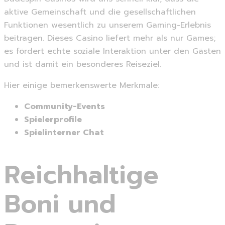
aktive Gemeinschaft und die gesellschaftlichen
Funktionen wesentlich zu unserem Gaming-Erlebnis
beitragen. Dieses Casino liefert mehr als nur Games;
es fördert echte soziale Interaktion unter den Gästen
und ist damit ein besonderes Reiseziel.
Hier einige bemerkenswerte Merkmale:
Community-Events
Spielerprofile
Spielinterner Chat
Reichhaltige
Boni und