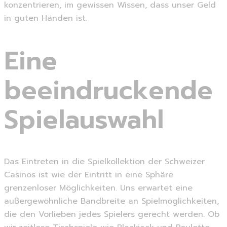
konzentrieren, im gewissen Wissen, dass unser Geld
in guten Händen ist.
Eine
beeindruckende
Spielauswahl
Das Eintreten in die Spielkollektion der Schweizer
Casinos ist wie der Eintritt in eine Sphäre
grenzenloser Möglichkeiten. Uns erwartet eine
außergewöhnliche Bandbreite an Spielmöglichkeiten,
die den Vorlieben jedes Spielers gerecht werden. Ob