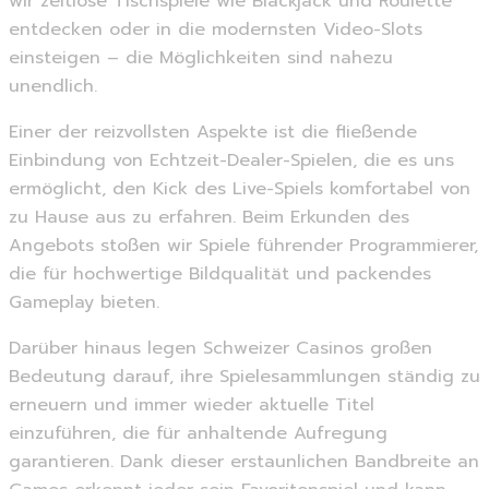
wir zeitlose Tischspiele wie Blackjack und Roulette
entdecken oder in die modernsten Video-Slots
einsteigen – die Möglichkeiten sind nahezu
unendlich.
Einer der reizvollsten Aspekte ist die fließende
Einbindung von Echtzeit-Dealer-Spielen, die es uns
ermöglicht, den Kick des Live-Spiels komfortabel von
zu Hause aus zu erfahren. Beim Erkunden des
Angebots stoßen wir Spiele führender Programmierer,
die für hochwertige Bildqualität und packendes
Gameplay bieten.
Darüber hinaus legen Schweizer Casinos großen
Bedeutung darauf, ihre Spielesammlungen ständig zu
erneuern und immer wieder aktuelle Titel
einzuführen, die für anhaltende Aufregung
garantieren. Dank dieser erstaunlichen Bandbreite an