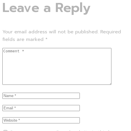
Leave a Reply
Your email address will not be published.
Required
fields are marked
*