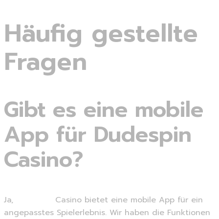
Häufig gestellte
Fragen
Gibt es eine mobile
App für Dudespin
Casino?
Ja,
dudespin
Casino bietet eine mobile App für ein
angepasstes Spielerlebnis. Wir haben die Funktionen