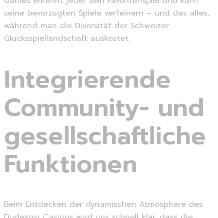
Games erkennt jeder sein Favoritenspiel und kann
seine bevorzugten Spiele verfeinern – und das alles,
während man die Diversität der Schweizer
Glücksspiellandschaft auskostet.
Integrierende
Community- und
gesellschaftliche
Funktionen
Beim Entdecken der dynamischen Atmosphäre des
Dudespin Casinos wird uns schnell klar, dass die