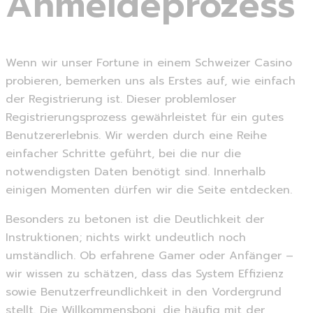
Anmeldeprozess
Wenn wir unser Fortune in einem Schweizer Casino
probieren, bemerken uns als Erstes auf, wie einfach
der Registrierung ist. Dieser problemloser
Registrierungsprozess gewährleistet für ein gutes
Benutzererlebnis. Wir werden durch eine Reihe
einfacher Schritte geführt, bei die nur die
notwendigsten Daten benötigt sind. Innerhalb
einigen Momenten dürfen wir die Seite entdecken.
Besonders zu betonen ist die Deutlichkeit der
Instruktionen; nichts wirkt undeutlich noch
umständlich. Ob erfahrene Gamer oder Anfänger –
wir wissen zu schätzen, dass das System Effizienz
sowie Benutzerfreundlichkeit in den Vordergrund
stellt. Die Willkommensboni, die häufig mit der