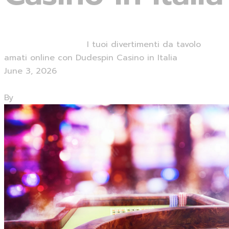
Home
Uncategorized
I tuoi divertimenti da tavolo
amati online con Dudespin Casino in Italia
June 3, 2026
0 Comments
By
admin