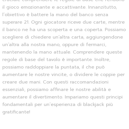
il gioco emozionante e accattivante. Innanzitutto,
l’obiettivo è battere la mano del banco senza
superare 21. Ogni giocatore riceve due carte, mentre
il banco ne ha una scoperta e una coperta. Possiamo
scegliere di chiedere un’altra carta, aggiungendone
un’altra alla nostra mano, oppure di fermarci,
mantenendo la mano attuale. Comprendere queste
regole di base del tavolo è importante. Inoltre,
possiamo raddoppiare la puntata, il che può
aumentare le nostre vincite, o dividere le coppie per
creare due mani. Con questi raccomandazioni
essenziali, possiamo affinare le nostre abilità e
aumentare il divertimento. Impariamo questi principi
fondamentali per un’esperienza di blackjack più
gratificante!