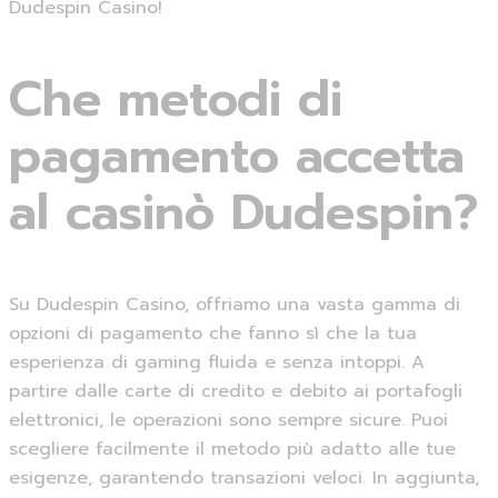
Dudespin Casino!
Che metodi di
pagamento accetta
al casinò Dudespin?
Su Dudespin Casino, offriamo una vasta gamma di
opzioni di pagamento che fanno sì che la tua
esperienza di gaming fluida e senza intoppi. A
partire dalle carte di credito e debito ai portafogli
elettronici, le operazioni sono sempre sicure. Puoi
scegliere facilmente il metodo più adatto alle tue
esigenze, garantendo transazioni veloci. In aggiunta,