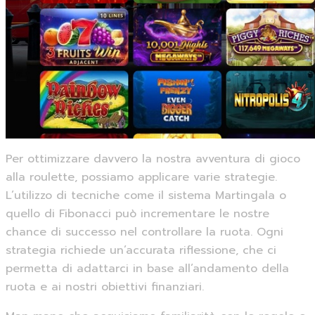
Per ottimizzare davvero la nostra avventura di gioco
alla roulette, possiamo applicare varie strategie.
L’utilizzo di tecniche come il sistema Martingala o
quello di Fibonacci può incrementare le nostre
chance di successo nel controllare la ruota. Ogni
strategia richiede un’accurata riflessione, che ci
permetta di adattarci in base all’andamento della
ruota e ai nostri obiettivi finanziari.