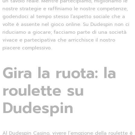
un tavolo reale. Mentre partecipiamo, miglioriamo le
nostre strategie e raffiniamo le nostre competenze,
godendoci al tempo stesso l’aspetto sociale che a
volte è assente nel gioco online. Su Dudespin non ci
riduciamo a giocare; facciamo parte di una società
vivace e partecipativa che arricchisce il nostro
piacere complessivo.
Gira la ruota: la
roulette su
Dudespin
Al Dudespin Casino, vivere l’emozione della roulette è