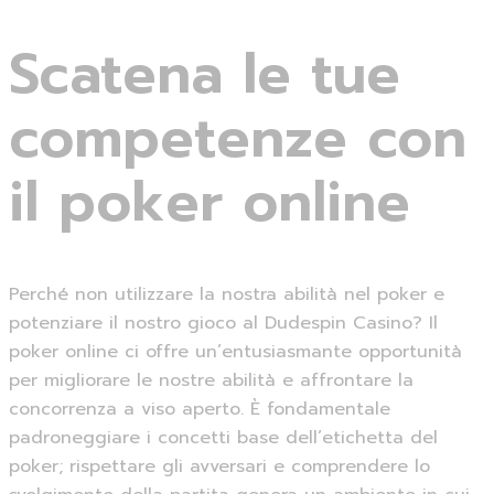
Scatena le tue
competenze con
il poker online
Perché non utilizzare la nostra abilità nel poker e
potenziare il nostro gioco al Dudespin Casino? Il
poker online ci offre un’entusiasmante opportunità
per migliorare le nostre abilità e affrontare la
concorrenza a viso aperto. È fondamentale
padroneggiare i concetti base dell’etichetta del
poker; rispettare gli avversari e comprendere lo