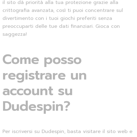
il sito dà priorità alla tua protezione grazie alla
crittografia avanzata, così ti puoi concentrare sul
divertimento con i tuoi giochi preferiti senza
preoccuparti delle tue dati finanziari. Gioca con
saggezza!
Come posso
registrare un
account su
Dudespin?
Per iscriversi su Dudespin, basta visitare il sito web e