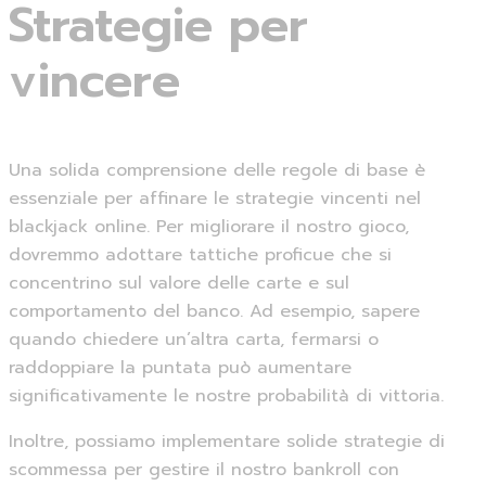
Strategie per
vincere
Una solida comprensione delle regole di base è
essenziale per affinare le strategie vincenti nel
blackjack online. Per migliorare il nostro gioco,
dovremmo adottare tattiche proficue che si
concentrino sul valore delle carte e sul
comportamento del banco. Ad esempio, sapere
quando chiedere un’altra carta, fermarsi o
raddoppiare la puntata può aumentare
significativamente le nostre probabilità di vittoria.
Inoltre, possiamo implementare solide strategie di
scommessa per gestire il nostro bankroll con