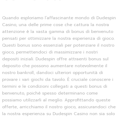
Quando esploriamo l’affascinante mondo di Dudespin
Casino, una delle prime cose che cattura la nostra
attenzione è la vasta gamma di bonus di benvenuto
pensati per ottimizzare la nostra esperienza di gioco.
Questi bonus sono essenziali per potenziare il nostro
gioco, permettendoci di massimizzare i nostri
depositi iniziali. Dudespin offre attraenti bonus sul
deposito che possono aumentare notevolmente il
nostro bankroll, dandoci ulteriori opportunità di
provare i vari giochi da tavolo. È cruciale conoscere i
termini e le condizioni collegati a questi bonus di
benvenuto, poiché spesso determinano come
possiamo utilizzarli al meglio. Approfittando queste
offerte, arricchiamo il nostro gioco, assicurandoci che
la nostra esperienza su Dudespin Casino non sia solo