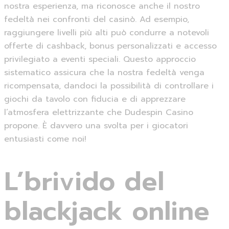
nostra esperienza, ma riconosce anche il nostro
fedeltà nei confronti del casinò. Ad esempio,
raggiungere livelli più alti può condurre a notevoli
offerte di cashback, bonus personalizzati e accesso
privilegiato a eventi speciali. Questo approccio
sistematico assicura che la nostra fedeltà venga
ricompensata, dandoci la possibilità di controllare i
giochi da tavolo con fiducia e di apprezzare
l’atmosfera elettrizzante che Dudespin Casino
propone. È davvero una svolta per i giocatori
entusiasti come noi!
L’brivido del
blackjack online