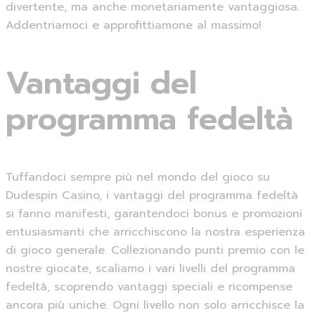
divertente, ma anche monetariamente vantaggiosa.
Addentriamoci e approfittiamone al massimo!
Vantaggi del
programma fedeltà
Tuffandoci sempre più nel mondo del gioco su
Dudespin Casino, i vantaggi del programma fedeltà
si fanno manifesti, garantendoci bonus e promozioni
entusiasmanti che arricchiscono la nostra esperienza
di gioco generale. Collezionando punti premio con le
nostre giocate, scaliamo i vari livelli del programma
fedeltà, scoprendo vantaggi speciali e ricompense
ancora più uniche. Ogni livello non solo arricchisce la