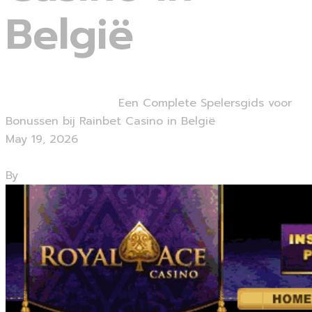
België
Home
Uncategorized
Een Complete Spelersgids voor
Bonussen bij Rainbet Casino in België
May 19, 2026
0 Comments
By
admin