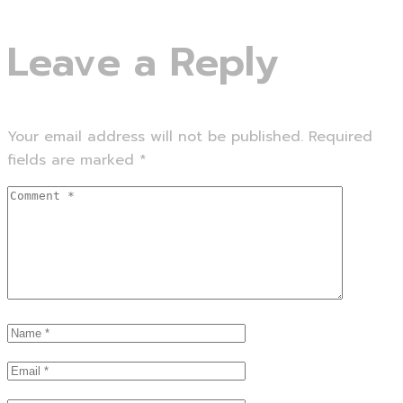
Leave a Reply
Your email address will not be published.
Required
fields are marked
*