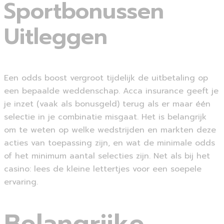
Sportbonussen
Uitleggen
Een odds boost vergroot tijdelijk de uitbetaling op
een bepaalde weddenschap. Acca insurance geeft je
je inzet (vaak als bonusgeld) terug als er maar één
selectie in je combinatie misgaat. Het is belangrijk
om te weten op welke wedstrijden en markten deze
acties van toepassing zijn, en wat de minimale odds
of het minimum aantal selecties zijn. Net als bij het
casino: lees de kleine lettertjes voor een soepele
ervaring.
Belangrijke