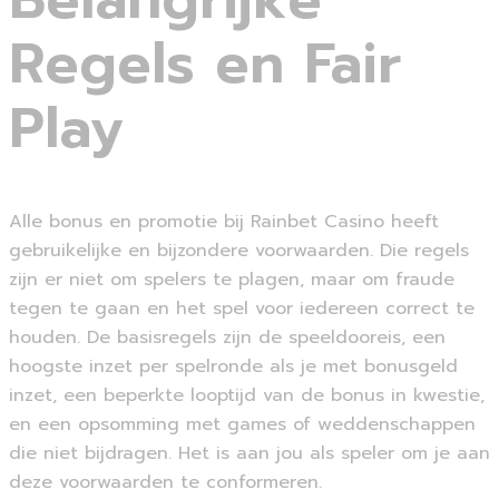
Regels en Fair
Play
Alle bonus en promotie bij Rainbet Casino heeft
gebruikelijke en bijzondere voorwaarden. Die regels
zijn er niet om spelers te plagen, maar om fraude
tegen te gaan en het spel voor iedereen correct te
houden. De basisregels zijn de speeldooreis, een
hoogste inzet per spelronde als je met bonusgeld
inzet, een beperkte looptijd van de bonus in kwestie,
en een opsomming met games of weddenschappen
die niet bijdragen. Het is aan jou als speler om je aan
deze voorwaarden te conformeren.