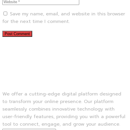
Save my name, email, and website in this browser
for the next time I comment.
Previous Service
Next Service
We offer a cutting-edge digital platform designed
to transform your online presence. Our platform
seamlessly combines innovative technology with
user-friendly features, providing you with a powerful
tool to connect, engage, and grow your audience.