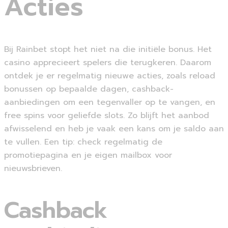
Acties
Bij Rainbet stopt het niet na die initiële bonus. Het
casino apprecieert spelers die terugkeren. Daarom
ontdek je er regelmatig nieuwe acties, zoals reload
bonussen op bepaalde dagen, cashback-
aanbiedingen om een tegenvaller op te vangen, en
free spins voor geliefde slots. Zo blijft het aanbod
afwisselend en heb je vaak een kans om je saldo aan
te vullen. Een tip: check regelmatig de
promotiepagina en je eigen mailbox voor
nieuwsbrieven.
Cashback