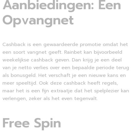
Aanbiedingen: Een
Opvangnet
Cashback is een gewaardeerde promotie omdat het
een soort vangnet geeft. Rainbet kan bijvoorbeeld
weekelijkse cashback geven. Dan krijg je een deel
van je netto verlies over een bepaalde periode terug
als bonusgeld. Het verschaft je een nieuwe kans en
meer speeltijd. Ook deze cashback heeft regels,
maar het is een fijn extraatje dat het spelplezier kan
verlengen, zeker als het even tegenvalt.
Free Spin