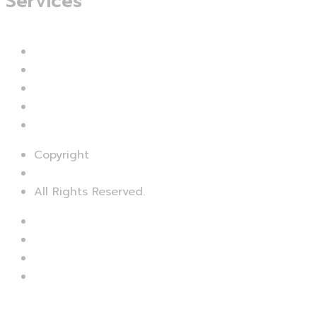
Services
Branding & Identity
Web Design & Development
Mobile App Development
UI & UX Designing
Digital Marketing
Copyright
© SMART SEO
All Rights Reserved.