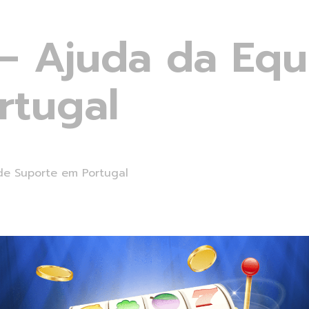
 – Ajuda da Equ
rtugal
de Suporte em Portugal