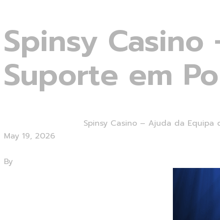
Spinsy Casino
Suporte em Po
Home
Uncategorized
Spinsy Casino – Ajuda da Equipa 
May 19, 2026
0 Comments
By
admin