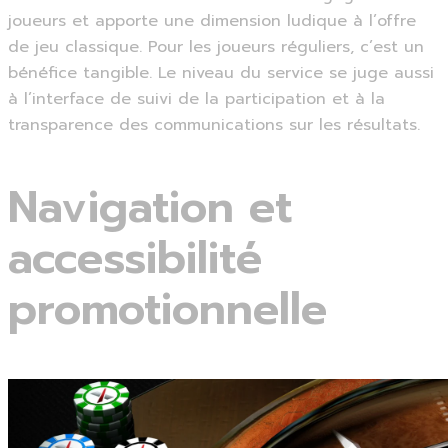
joueurs et apporte une dimension ludique à l’offre
de jeu classique. Pour les joueurs réguliers, c’est un
bénéfice tangible. Le niveau du service se juge aussi
à l’interface de suivi de la participation et à la
transparence des communications sur les résultats.
Navigation et
accessibilité
promotionnelle