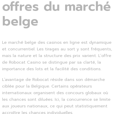
offres du marché
belge
Le marché belge des casinos en ligne est dynamique
et concurrentiel. Les tirages au sort y sont fréquents,
mais la nature et la structure des prix varient. L’offre
de Robocat Casino se distingue par sa clarté, la
importance des lots et la facilité des conditions.
L’avantage de Robocat réside dans son démarche
ciblée pour la Belgique. Certains opérateurs
internationaux organisent des concours globaux où
les chances sont diluées. Ici, la concurrence se limite
aux joueurs nationaux, ce qui peut statistiquement
accroître les chances individuelles.