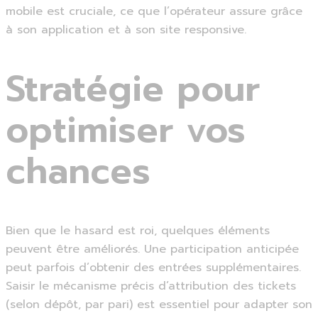
mobile est cruciale, ce que l’opérateur assure grâce
à son application et à son site responsive.
Stratégie pour
optimiser vos
chances
Bien que le hasard est roi, quelques éléments
peuvent être améliorés. Une participation anticipée
peut parfois d’obtenir des entrées supplémentaires.
Saisir le mécanisme précis d’attribution des tickets
(selon dépôt, par pari) est essentiel pour adapter son