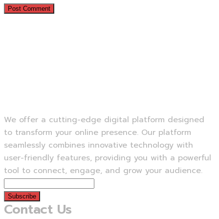
Previous Service
Next Service
We offer a cutting-edge digital platform designed
to transform your online presence. Our platform
seamlessly combines innovative technology with
user-friendly features, providing you with a powerful
tool to connect, engage, and grow your audience.
Subscribe
Contact Us