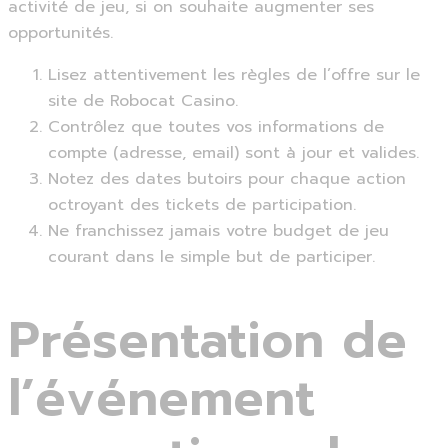
activité de jeu, si on souhaite augmenter ses
opportunités.
Lisez attentivement les règles de l’offre sur le
site de Robocat Casino.
Contrôlez que toutes vos informations de
compte (adresse, email) sont à jour et valides.
Notez des dates butoirs pour chaque action
octroyant des tickets de participation.
Ne franchissez jamais votre budget de jeu
courant dans le simple but de participer.
Présentation de
l’événement