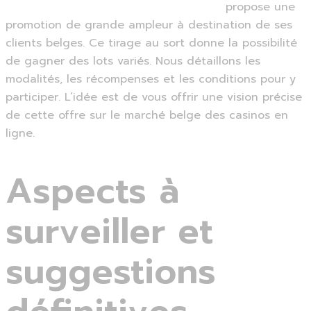
email et chat en direct robocat casino
propose une
promotion de grande ampleur à destination de ses
clients belges. Ce tirage au sort donne la possibilité
de gagner des lots variés. Nous détaillons les
modalités, les récompenses et les conditions pour y
participer. L’idée est de vous offrir une vision précise
de cette offre sur le marché belge des casinos en
ligne.
Aspects à
surveiller et
suggestions