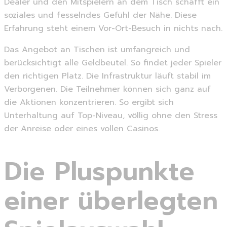
Dealer und den Mitspielern an dem Tisch schafft ein
soziales und fesselndes Gefühl der Nähe. Diese
Erfahrung steht einem Vor-Ort-Besuch in nichts nach.
Das Angebot an Tischen ist umfangreich und
berücksichtigt alle Geldbeutel. So findet jeder Spieler
den richtigen Platz. Die Infrastruktur läuft stabil im
Verborgenen. Die Teilnehmer können sich ganz auf
die Aktionen konzentrieren. So ergibt sich
Unterhaltung auf Top-Niveau, völlig ohne den Stress
der Anreise oder eines vollen Casinos.
Die Pluspunkte
einer überlegten