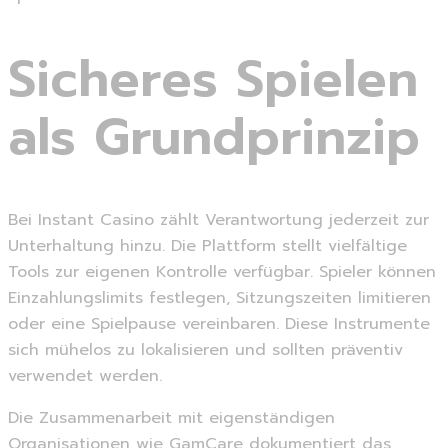
Sicheres Spielen
als Grundprinzip
Bei Instant Casino zählt Verantwortung jederzeit zur
Unterhaltung hinzu. Die Plattform stellt vielfältige
Tools zur eigenen Kontrolle verfügbar. Spieler können
Einzahlungslimits festlegen, Sitzungszeiten limitieren
oder eine Spielpause vereinbaren. Diese Instrumente
sich mühelos zu lokalisieren und sollten präventiv
verwendet werden.
Die Zusammenarbeit mit eigenständigen
Organisationen wie GamCare dokumentiert das