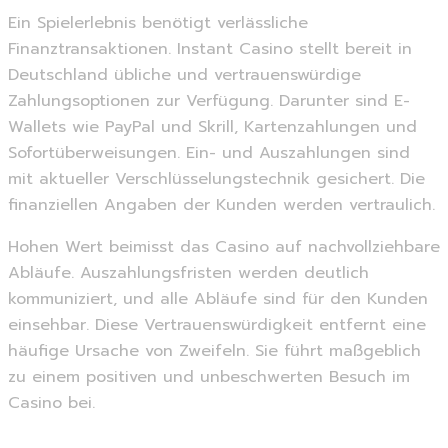
Ein Spielerlebnis benötigt verlässliche
Finanztransaktionen. Instant Casino stellt bereit in
Deutschland übliche und vertrauenswürdige
Zahlungsoptionen zur Verfügung. Darunter sind E-
Wallets wie PayPal und Skrill, Kartenzahlungen und
Sofortüberweisungen. Ein- und Auszahlungen sind
mit aktueller Verschlüsselungstechnik gesichert. Die
finanziellen Angaben der Kunden werden vertraulich.
Hohen Wert beimisst das Casino auf nachvollziehbare
Abläufe. Auszahlungsfristen werden deutlich
kommuniziert, und alle Abläufe sind für den Kunden
einsehbar. Diese Vertrauenswürdigkeit entfernt eine
häufige Ursache von Zweifeln. Sie führt maßgeblich
zu einem positiven und unbeschwerten Besuch im
Casino bei.