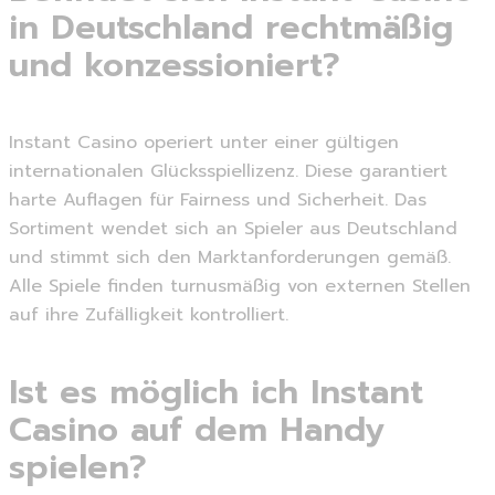
in Deutschland rechtmäßig
und konzessioniert?
Instant Casino operiert unter einer gültigen
internationalen Glücksspiellizenz. Diese garantiert
harte Auflagen für Fairness und Sicherheit. Das
Sortiment wendet sich an Spieler aus Deutschland
und stimmt sich den Marktanforderungen gemäß.
Alle Spiele finden turnusmäßig von externen Stellen
auf ihre Zufälligkeit kontrolliert.
Ist es möglich ich Instant
Casino auf dem Handy
spielen?