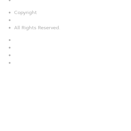
Digital Marketing
Copyright
© SMART SEO
All Rights Reserved.