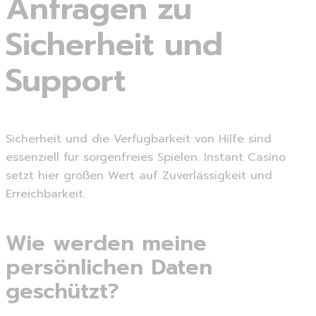
Anfragen zu
Sicherheit und
Support
Sicherheit und die Verfügbarkeit von Hilfe sind
essenziell für sorgenfreies Spielen. Instant Casino
setzt hier großen Wert auf Zuverlässigkeit und
Erreichbarkeit.
Wie werden meine
persönlichen Daten
geschützt?