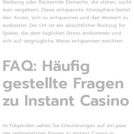
Werbung oder flackernde Elemente, die stören, sucht
man vergebens. Diese entspannte Atmosphäre bietet
den Anreiz, sich zu entspannen und den Moment zu
auskosten. Der Ort ist ein absichtlicher Rückzug für
Spieler, die dem täglichen Stress entkommen und
sich auf vergnügliche Weise entspannen möchten.
FAQ: Häufig
gestellte Fragen
zu Instant Casino
Im Folgenden sehen Sie Erläuterungen auf ein paar
der verbreitetsten Fragen zu Instant Casino in