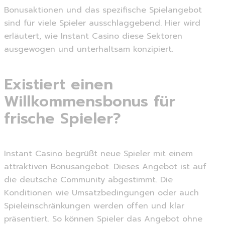
Bonusaktionen und das spezifische Spielangebot
sind für viele Spieler ausschlaggebend. Hier wird
erläutert, wie Instant Casino diese Sektoren
ausgewogen und unterhaltsam konzipiert.
Existiert einen
Willkommensbonus für
frische Spieler?
Instant Casino begrüßt neue Spieler mit einem
attraktiven Bonusangebot. Dieses Angebot ist auf
die deutsche Community abgestimmt. Die
Konditionen wie Umsatzbedingungen oder auch
Spieleinschränkungen werden offen und klar
präsentiert. So können Spieler das Angebot ohne