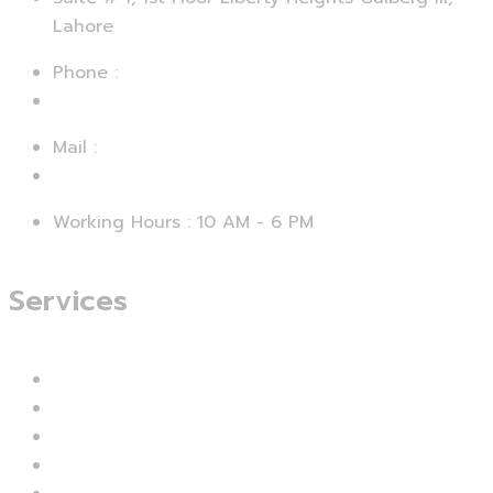
Lahore
Phone :
+92 312 4729067
Mail :
support@smartseo.pk
Working Hours : 10 AM - 6 PM
Services
Branding & Identity
Web Design & Development
Mobile App Development
UI & UX Designing