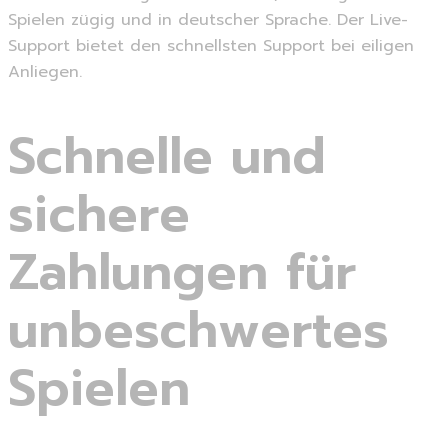
Spielen zügig und in deutscher Sprache. Der Live-
Support bietet den schnellsten Support bei eiligen
Anliegen.
Schnelle und
sichere
Zahlungen für
unbeschwertes
Spielen