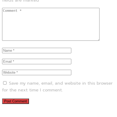
fields are marked
*
Save my name, email, and website in this browser
for the next time I comment.
Previous Service