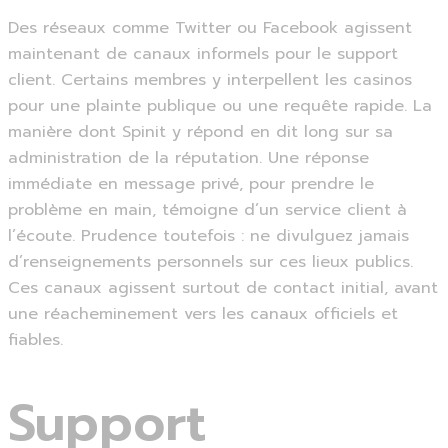
Des réseaux comme Twitter ou Facebook agissent
maintenant de canaux informels pour le support
client. Certains membres y interpellent les casinos
pour une plainte publique ou une requête rapide. La
manière dont Spinit y répond en dit long sur sa
administration de la réputation. Une réponse
immédiate en message privé, pour prendre le
problème en main, témoigne d’un service client à
l’écoute. Prudence toutefois : ne divulguez jamais
d’renseignements personnels sur ces lieux publics.
Ces canaux agissent surtout de contact initial, avant
une réacheminement vers les canaux officiels et
fiables.
Support