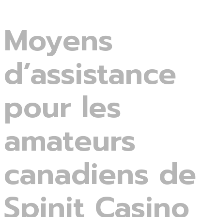
Moyens
d’assistance
pour les
amateurs
canadiens de
Spinit Casino