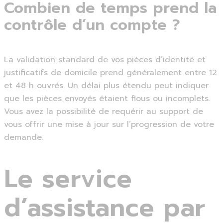
Combien de temps prend la
contrôle d’un compte ?
La validation standard de vos pièces d’identité et
justificatifs de domicile prend généralement entre 12
et 48 h ouvrés. Un délai plus étendu peut indiquer
que les pièces envoyés étaient flous ou incomplets.
Vous avez la possibilité de requérir au support de
vous offrir une mise à jour sur l’progression de votre
demande.
Le service
d’assistance par