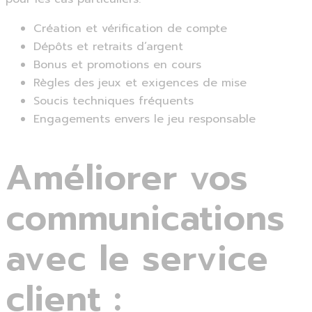
Création et vérification de compte
Dépôts et retraits d’argent
Bonus et promotions en cours
Règles des jeux et exigences de mise
Soucis techniques fréquents
Engagements envers le jeu responsable
Améliorer vos
communications
avec le service
client :