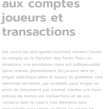
aux comptes
joueurs et
transactions
Les soucis les plus graves touchent souvent l’accès
au compte ou le transfert des fonds. Pour ces
situations, une procédure claire est indispensable.
Spinit oriente généralement les joueurs vers un
moyen spécifique selon la nature du problème. Une
demande de retrait, par exemple, peut exiger un
envoi de documents par courriel. Gardez une trace
précise de toutes vos transactions et de vos
contacts avec le casino. Ces éléments sont
primordiales pour régler un litige. Un retard de