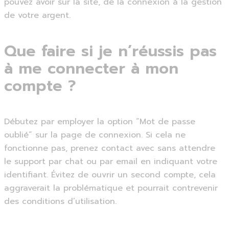
pouvez avoir sur la site, de la connexion à la gestion
de votre argent.
Que faire si je n’réussis pas
à me connecter à mon
compte ?
Débutez par employer la option “Mot de passe
oublié” sur la page de connexion. Si cela ne
fonctionne pas, prenez contact avec sans attendre
le support par chat ou par email en indiquant votre
identifiant. Évitez de ouvrir un second compte, cela
aggraverait la problématique et pourrait contrevenir
des conditions d’utilisation.