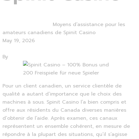
Home
Uncategorized
Moyens d’assistance pour les
amateurs canadiens de Spinit Casino
May 19, 2026
0 Comments
By
admin
Pour un client canadien, un service clientèle de
qualité a autant d’importance que le choix des
machines à sous. Spinit Casino l’a bien compris et
offre aux résidents du Canada diverses manières
d’obtenir de l’aide. Après examen, ces canaux
représentent un ensemble cohérent, en mesure de
répondre à la plupart des situations, qu’il s’agisse