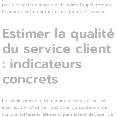
plus vite qu’un dialogue écrit. Après l’appel, retenez
le nom de votre contact et ce qui a été convenu.
Estimer la qualité
du service client
: indicateurs
concrets
La simple présence de canaux de contact ne est
insuffisante. C’est leur opération au quotidien qui
compte. Différents éléments permettent de juger de