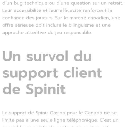
d’un bug technique ou d’une question sur un retrait.
Leur accessibilité et leur efficacité renforcent la
confiance des joueurs. Sur le marché canadien, une
offre sérieuse doit inclure le bilinguisme et une
approche attentive du jeu responsable.
Un survol du
support client
de Spinit
Le support de Spinit Casino pour le Canada ne se
limite pas à une seule ligne téléphonique. C’est un