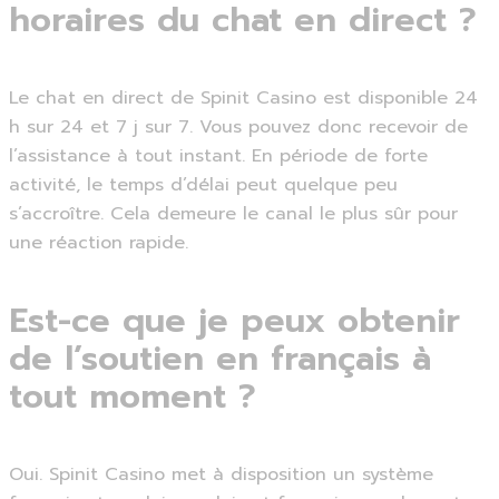
horaires du chat en direct ?
Le chat en direct de Spinit Casino est disponible 24
h sur 24 et 7 j sur 7. Vous pouvez donc recevoir de
l’assistance à tout instant. En période de forte
activité, le temps d’délai peut quelque peu
s’accroître. Cela demeure le canal le plus sûr pour
une réaction rapide.
Est-ce que je peux obtenir
de l’soutien en français à
tout moment ?
Oui. Spinit Casino met à disposition un système