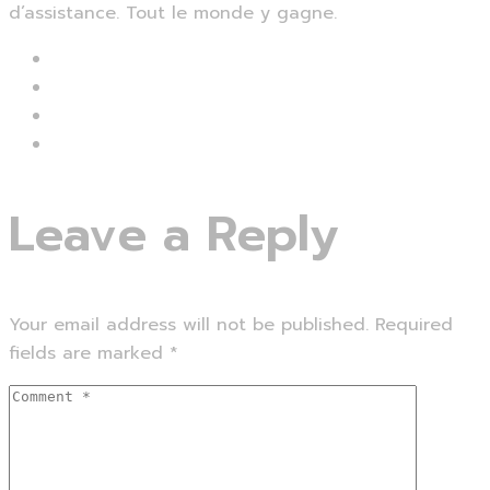
d’assistance. Tout le monde y gagne.
Leave a Reply
Your email address will not be published.
Required
fields are marked
*