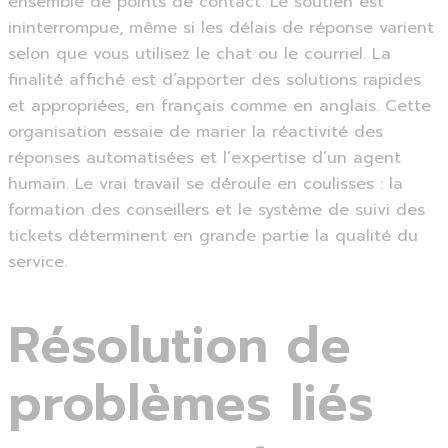
ensemble de points de contact. Le soutien est
ininterrompue, même si les délais de réponse varient
selon que vous utilisez le chat ou le courriel. La
finalité affiché est d’apporter des solutions rapides
et appropriées, en français comme en anglais. Cette
organisation essaie de marier la réactivité des
réponses automatisées et l’expertise d’un agent
humain. Le vrai travail se déroule en coulisses : la
formation des conseillers et le système de suivi des
tickets déterminent en grande partie la qualité du
service.
Résolution de
problèmes liés