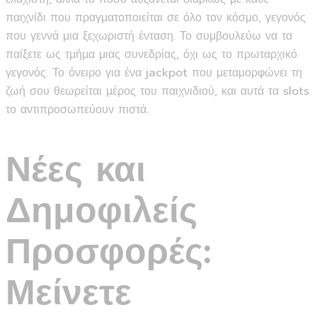
παιχνίδι που πραγματοποιείται σε όλο τον κόσμο, γεγονός
που γεννά μια ξεχωριστή ένταση. Το συμβουλεύω να τα
παίξετε ως τμήμα μιας συνεδρίας, όχι ως το πρωταρχικό
γεγονός. Το όνειρο για ένα jackpot που μεταμορφώνει τη
ζωή σου θεωρείται μέρος του παιχνιδιού, και αυτά τα slots
το αντιπροσωπεύουν πιστά.
Νέες και
Δημοφιλείς
Προσφορές:
Μείνετε