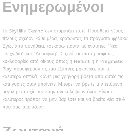
Ενημερωμένοι
Το SkyHills Casino δεν σταματάει ποτέ. Προσθέτει νέους
τίτλους σχεδόν κάθε μέρα, κρατώντας τα πράγματα φρέσκα.
Εγώ, από συνήθεια, τσεκάρω πάντα τις ενότητες “Νέα
Παιχνίδια” και “Δημοφιλή”. Συχνά, οι πιο πρόσφατες
κυκλοφορίες από οίκους όπως η NetEnt ή η Pragmatic
Play προσφέρουν τις πιο έξυπνες μηχανικές και τα
καλύτερα οπτικά. Κάντε μια γρήγορη βόλτα από αυτές τις
κατηγορίες όταν μπαίνετε. Μπορεί να βρείτε την επόμενη
μεγάλη επιτυχία πριν την ανακαλύψουν όλοι. Είναι ο
καλύτερος τρόπος να μην βαριέστε και να βρείτε νέα στυλ
που σας ταιριάζουν.