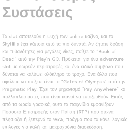
Συστάσεις
Τα slot αποτελούν η ψυχή των online καζίνο, και το
SkyHills έχει κάποια από τα πιο δυνατά. Αν ζητάτε δράση
και πιθανότητες για μεγάλες νίκες, παίξτε το “Book of
Dead” από την Play’n GO. Πρόκειται για ένα adventure
slot με δωρεάν περιστροφές και ένα ειδικό σύμβολο που
δύναται να καλύψει ολόκληρο το τροχό. Ένα άλλο που
οφείλετε να παίξετε είναι το “Gates of Olympus” από την
Pragmatic Play. Έχει τον μηχανισμό “Pay Anywhere” και
πολλαπλασιαστές που είναι ικανοί να εκτοξευθούν. Εκτός
από τα ωραία γραφικά, αυτά τα παιχνίδια εμφανίζουν
Ποσοστό Επιστροφής στον Παίκτη (RTP) που συχνά
πλησιάζει ή ξεπερνά το 96%, πράγμα που τα κάνει λογικές
επιλογές για καλή και μακροχρόνια διασκέδαση.