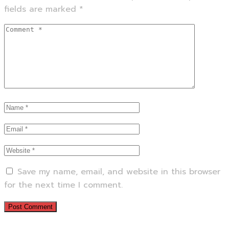
fields are marked
*
Save my name, email, and website in this browser
for the next time I comment.
Previous Service