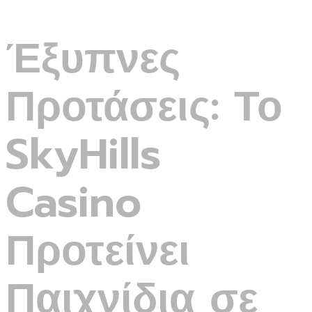
Έξυπνες
Προτάσεις: Το
SkyHills
Casino
Προτείνει
Παιχνίδια σε