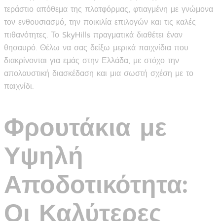
τεράστιο απόθεμα της πλατφόρμας, φτιαγμένη με γνώμονα
τον ενθουσιασμό, την ποικιλία επιλογών και τις καλές
πιθανότητες. Το SkyHills πραγματικά διαθέτει έναν
θησαυρό. Θέλω να σας δείξω μερικά παιχνίδια που
διακρίνονται για εμάς στην Ελλάδα, με στόχο την
απολαυστική διασκέδαση και μια σωστή σχέση με το
παιχνίδι.
Φρουτάκια με
Υψηλή
Αποδοτικότητα:
Οι Καλύτερες