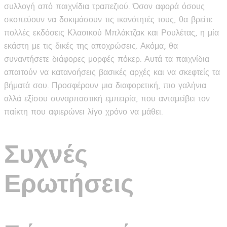
συλλογή από παιχνίδια τραπεζιού. Όσον αφορά όσους
σκοπεύουν να δοκιμάσουν τις ικανότητές τους, θα βρείτε
πολλές εκδόσεις Κλασικού Μπλάκτζακ και Ρουλέτας, η μία
εκάστη με τις δικές της αποχρώσεις. Ακόμα, θα
συναντήσετε διάφορες μορφές πόκερ. Αυτά τα παιχνίδια
απαιτούν να κατανοήσεις βασικές αρχές και να σκεφτείς τα
βήματά σου. Προσφέρουν μια διαφορετική, πιο γαλήνια
αλλά εξίσου συναρπαστική εμπειρία, που ανταμείβει τον
παίκτη που αφιερώνει λίγο χρόνο να μάθει.
Συχνές
Ερωτήσεις