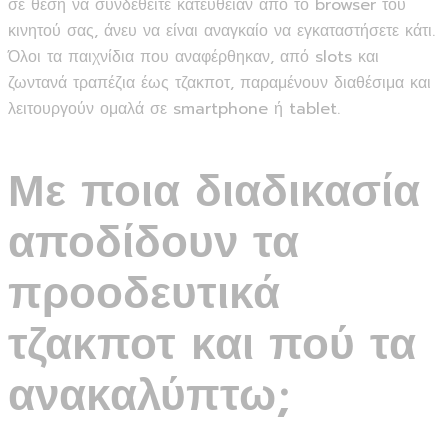
σε θέση να συνδεθείτε κατευθείαν από το browser του
κινητού σας, άνευ να είναι αναγκαίο να εγκαταστήσετε κάτι.
Όλοι τα παιχνίδια που αναφέρθηκαν, από slots και
ζωντανά τραπέζια έως τζακποτ, παραμένουν διαθέσιμα και
λειτουργούν ομαλά σε smartphone ή tablet.
Με ποια διαδικασία
αποδίδουν τα
προοδευτικά
τζακποτ και πού τα
ανακαλύπτω;