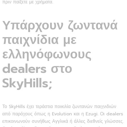
πριν παίξετε με χρήματα.
Υπάρχουν ζωντανά
παιχνίδια με
ελληνόφωνους
dealers στο
SkyHills;
Το SkyHills έχει τεράστια ποικιλία ζωντανών παιχνιδιών
από παρόχους όπως η Evolution και η Ezugi. Οι dealers
επικοινωνούν συνήθως Αγγλικά ή άλλες διεθνείς γλώσσες.