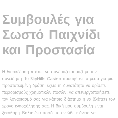
Συμβουλές για
Σωστό Παιχνίδι
και Προστασία
Η διασκέδαση πρέπει να συνδυάζεται μαζί με την
συνείδηση. Το SkyHills Casino προσφέρει τα μέσα για μια
προστατευμένη δράση: έχετε τη δυνατότητα να ορίσετε
περιορισμούς χρηματικών ποσών, να απενεργοποιήσετε
τον λογαριασμό σας για κάποιο διάστημα ή να βλέπετε τον
χρόνο ενασχόλησης σας. Η δική μου συμβουλή είναι
ξεκάθαρη. Βάλτε ένα ποσό που νιώθετε άνετα να