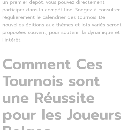
un premier dépôt, vous pouvez directement
participer dans la compétition. Songez à consulter
régulièrement le calendrier des tournois. De
nouvelles éditions aux thèmes et lots variés seront
proposées souvent, pour soutenir la dynamique et
l’intérêt.
Comment Ces
Tournois sont
une Réussite
pour les Joueurs