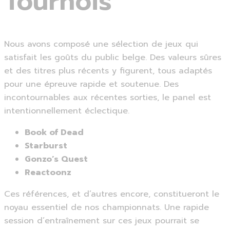
Tournois
Nous avons composé une sélection de jeux qui
satisfait les goûts du public belge. Des valeurs sûres
et des titres plus récents y figurent, tous adaptés
pour une épreuve rapide et soutenue. Des
incontournables aux récentes sorties, le panel est
intentionnellement éclectique.
Book of Dead
Starburst
Gonzo’s Quest
Reactoonz
Ces références, et d’autres encore, constitueront le
noyau essentiel de nos championnats. Une rapide
session d’entraînement sur ces jeux pourrait se