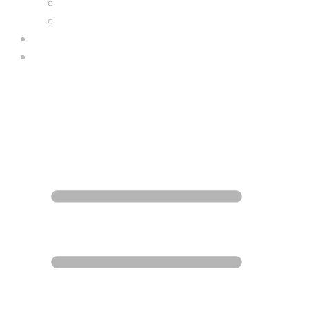
Photography
Brand Logo
Blog
Contact Us
Menu
Lets start