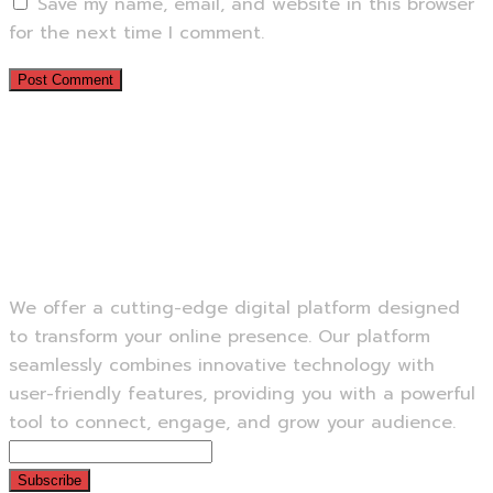
Save my name, email, and website in this browser
for the next time I comment.
Previous Service
Next Service
We offer a cutting-edge digital platform designed
to transform your online presence. Our platform
seamlessly combines innovative technology with
user-friendly features, providing you with a powerful
tool to connect, engage, and grow your audience.
Subscribe