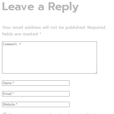
Leave a Reply
Your email address will not be published.
Required
fields are marked
*