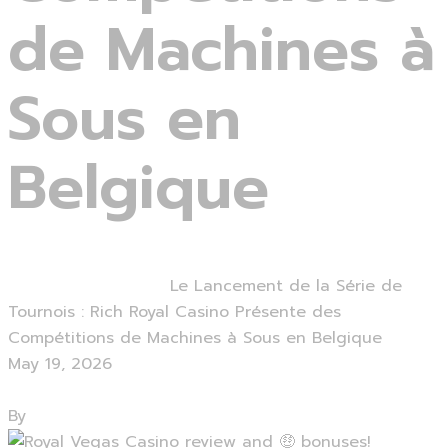
de Machines à
Sous en
Belgique
Home
Uncategorized
Le Lancement de la Série de
Tournois : Rich Royal Casino Présente des
Compétitions de Machines à Sous en Belgique
May 19, 2026
0 Comments
By
admin