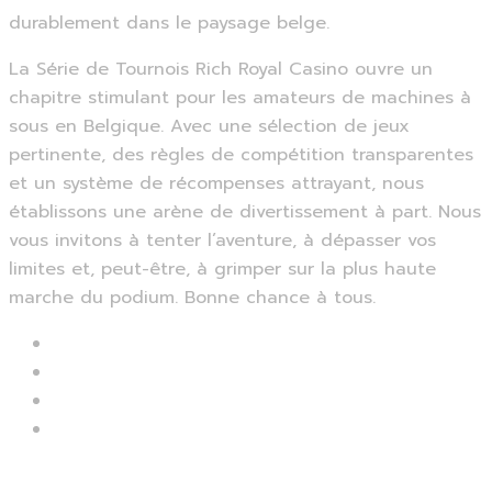
durablement dans le paysage belge.
La Série de Tournois Rich Royal Casino ouvre un
chapitre stimulant pour les amateurs de machines à
sous en Belgique. Avec une sélection de jeux
pertinente, des règles de compétition transparentes
et un système de récompenses attrayant, nous
établissons une arène de divertissement à part. Nous
vous invitons à tenter l’aventure, à dépasser vos
limites et, peut-être, à grimper sur la plus haute
marche du podium. Bonne chance à tous.