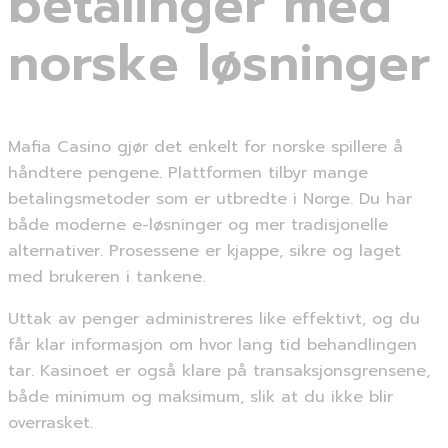
betalinger med
norske løsninger
Mafia Casino gjør det enkelt for norske spillere å
håndtere pengene. Plattformen tilbyr mange
betalingsmetoder som er utbredte i Norge. Du har
både moderne e-løsninger og mer tradisjonelle
alternativer. Prosessene er kjappe, sikre og laget
med brukeren i tankene.
Uttak av penger administreres like effektivt, og du
får klar informasjon om hvor lang tid behandlingen
tar. Kasinoet er også klare på transaksjonsgrensene,
både minimum og maksimum, slik at du ikke blir
overrasket.