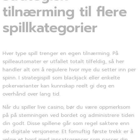
tilnærming til flere
spillkategorier
Hver type spill trenger en egen tilnærming. På
spilleautomater er utfallet totalt tilfeldig, så her
handler alt om å regulere hvor mye du setter inn per
spinn. I strategispill som blackjack eller enkelte
pokervarianter kan kunnskap reelt gi deg en
overhånd over lang tid.
Når du spiller live casino, bør du være oppmerksom
på på stemningen ved bordet og administrere tiden
din godt. Disse spillene går som regel saktere enn
de digitale versjonene. Et fornuftig første trekk er å
velge et bord med innsatsgrenser som passer din