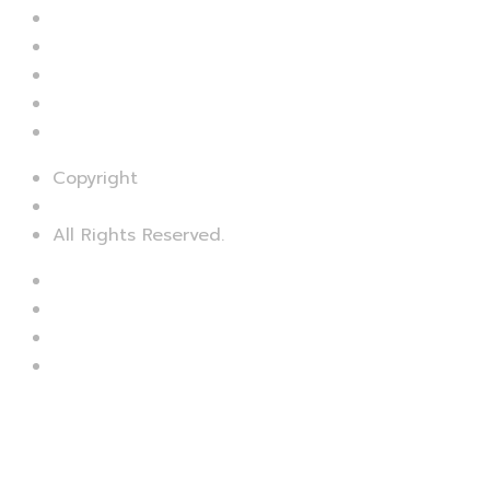
Branding & Identity
Web Design & Development
Mobile App Development
UI & UX Designing
Digital Marketing
Copyright
© SMART SEO
All Rights Reserved.