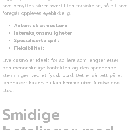
som benyttes sikrer svært liten forsinkelse, så alt som
foregår oppleves øyeblikkelig.
Autentisk atmosfære:
Interaksjonsmuligheter:
Spesialiserte spill:
Fleksibilitet:
Live casino er ideelt for spillere som lengter etter
den menneskelige kontakten og den spennende
stemningen ved et fysisk bord. Det er så tett på et
landbasert kasino du kan komme uten å reise noe
sted.
Smidige