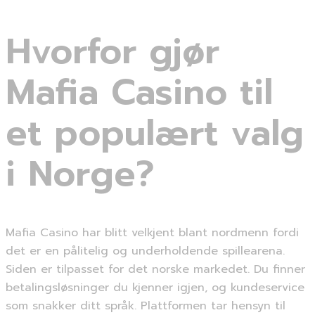
Hvorfor gjør
Mafia Casino til
et populært valg
i Norge?
Mafia Casino har blitt velkjent blant nordmenn fordi
det er en pålitelig og underholdende spillearena.
Siden er tilpasset for det norske markedet. Du finner
betalingsløsninger du kjenner igjen, og kundeservice
som snakker ditt språk. Plattformen tar hensyn til