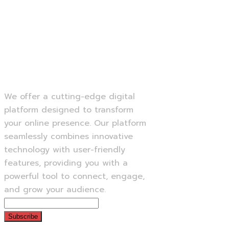
Previous Service
Next Service
We offer a cutting-edge digital
platform designed to transform
your online presence. Our platform
seamlessly combines innovative
technology with user-friendly
features, providing you with a
powerful tool to connect, engage,
and grow your audience.
Subscribe