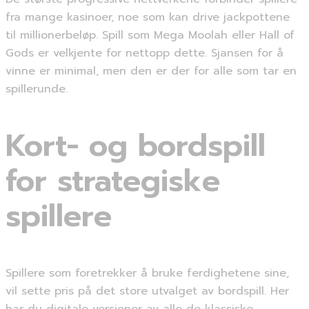
fra mange kasinoer, noe som kan drive jackpottene
til millionerbeløp. Spill som Mega Moolah eller Hall of
Gods er velkjente for nettopp dette. Sjansen for å
vinne er minimal, men den er der for alle som tar en
spillerunde.
Kort- og bordspill
for strategiske
spillere
Spillere som foretrekker å bruke ferdighetene sine,
vil sette pris på det store utvalget av bordspill. Her