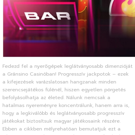
Fedezd fel a nyerőgépek leglátványosabb dimenzióját
a Gránsino Casinóban! Progresszív jackpotok – ezek
a kifejezések varázslatosan hangzanak minden
szerencsejátékos fülénél, hiszen egyetlen pörgetés
befolyásolhatja az életed. Nálunk nemcsak a
hatalmas nyereményre koncentrálunk, hanem arra is,
hogy a legkiválóbb és leglátványosabb progresszív
játékokat biztosítsuk magyar játékosaink részére.
Ebben a cikkben mélyrehatóan bemutatjuk ezt a