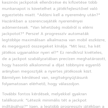
kaszinós jackpotok ellenőrzése és kifizetése több
munkanapot is követelhet a játékfejlesztővel való
egyeztetés miatt. *Adózni kell a nyeremény után?*
Hazánkban a szerencsejáték nyereményei
adómentesek. *Van lehetőség mobilról is elérni
jackpotot?* Persze! A progresszív automaták
legtöbbje maximálisan alkalmazva van mobil eszközre,
és megegyező összegeket kínálja. *Mit lesz, ha két
játékos ugyanakkor nyeri el?* Ez rendkívül kivételes,
de a jackpot szabályzatában precízen meghatározott,
hogy hasonló alkalommal a díjat többnyire egyenlő
arányban megosztják a nyertes játékosok közt.
Bármilyen kérdésed van, segítségnyújtásunk
folyamatosan elérhető, hogy válaszoljon.
További fontos kérdések, melyekkel gyakran
találkozunk: *Létezik minimális tét a jackpot
indításához?* Igen, a legtöbb progresszív játékban a