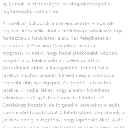
nyújtanak. A biztonságod és elégedettséged a
legfontosabb számunkra.
A növekvő jackpotok a szerencsejáték világának
legjavát képviselik, ahol a hétköznapi szórakozás egy
fantasztikus fordulattal alakulhat felejthetetlen
kalanddá. A Gránsino Casinóban mindent
megteszünk azért, hogy hazai játékosaink képpen
megbízható, lebilincselő és széles palettát
biztosítsunk ebből a kategóriából. Ismerd fel a
játékok mechanizmusát, keresd meg a számodra
legcsábítóbb nyerőgépet, és gondolj a tudatos
játékra. Ki tudja, lehet, hogy a soron következő
rekordösszegű győztes éppen te lehetsz te?
Csatlakozz hozzánk, és forgasd a kerekeket a saját
szerencséd forgatására! A lehetőségek végtelenek, a
játékok pedig hívogatnak, hogy kipróbáld őket. Akár
szó van nagy hálózati jackpotról vagy egy gyors saját