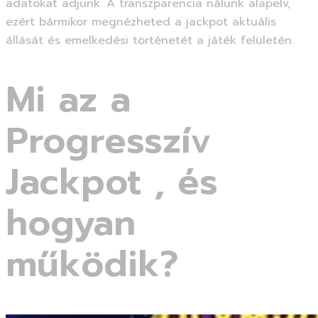
adatokat adjunk. A transzparencia nálunk alapelv,
ezért bármikor megnézheted a jackpot aktuális
állását és emelkedési történetét a játék felületén.
Mi az a
Progresszív
Jackpot , és
hogyan
működik?