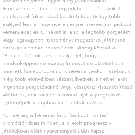
kedvezményekkel lepjük meg játékosainkat.
Rendszeresen kínálunk egyedi betéti bónuszokat,
amelyekkel fokozhatod kezdő tőkéd, és így több
esélyed lesz a nagy nyereményre. Szervezünk jackpot
versenyeket és turnékat is, ahol a legtöbb pörgetést
vagy legnagyobb nyereményt megszerző játékosok
extra jutalomban részesülnek. Mindig kövesd a
“Promóciók” fület és e-mailjeidet, hogy
mindenképpen ne maradj le egyetlen akcióról sem.
Emellett hűségprogramunk révén a gyakori játékosok
még több előnydíjban részesülhetnek, amelyek akár
ingyenes pörgetésekké vagy készpénz-visszatérítéssé
válthatók, ami további alkalmat nyit a progresszív
nyerőgépek világában való próbálkozásra.
Konkrétan, a héten is futó “Jackpot Hunter”
promóciónkban minden, a kijelölt progresszív
játékokban elért nyereményed után kapsz