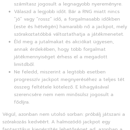
számítasz jogosult a legnagyobb nyereményre.
Válaszd a legjobb időt. Bár a RNG miatt nincs
“jó” vagy “rossz” idő, a forgalmasabb időkben
(este és hétvégén) hamarabb nő a jackpot, mely
szórakoztatóbbá változtathatja a játékmenetet.
Éld meg a jutalmakat és akciókat ügyesen,
annak érdekében, hogy több forgalmat
játékmennyiséget érhess el a megadott
limitdből.
Ne feledd, miszerint a legtöbb esetben
progresszív jackpot megnyeréséhez a teljes tét
összeg feltétele kötelező. E kihagyásával
szerencsére nem nem minősülsz jogosult a
fődíjra.
Végül, azonban nem utolsó sorban: próbálj játszani a
szórakozás kedvéért. A halmozódó jackpot egy
fantasztikus kiegészítés lehetőséget ad, azonban a