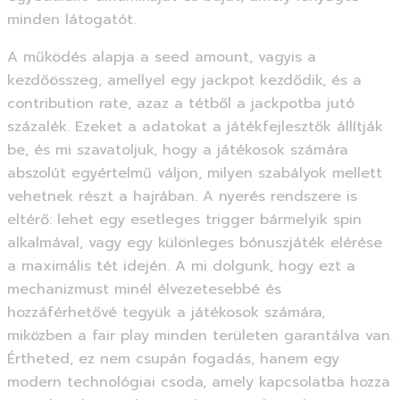
minden látogatót.
A működés alapja a seed amount, vagyis a
kezdőösszeg, amellyel egy jackpot kezdődik, és a
contribution rate, azaz a tétből a jackpotba jutó
százalék. Ezeket a adatokat a játékfejlesztők állítják
be, és mi szavatoljuk, hogy a játékosok számára
abszolút egyértelmű váljon, milyen szabályok mellett
vehetnek részt a hajrában. A nyerés rendszere is
eltérő: lehet egy esetleges trigger bármelyik spin
alkalmával, vagy egy különleges bónuszjáték elérése
a maximális tét idején. A mi dolgunk, hogy ezt a
mechanizmust minél élvezetesebbé és
hozzáférhetővé tegyük a játékosok számára,
miközben a fair play minden területen garantálva van.
Értheted, ez nem csupán fogadás, hanem egy
modern technológiai csoda, amely kapcsolatba hozza