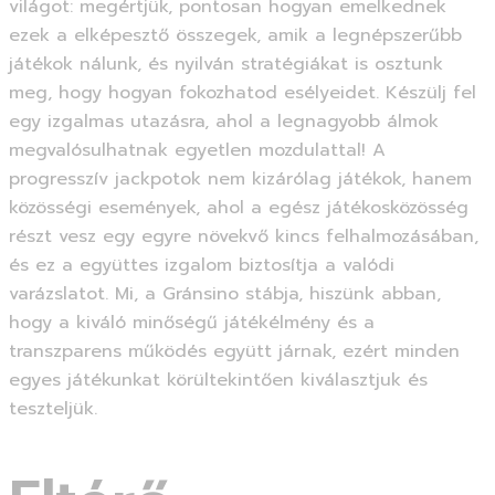
világot: megértjük, pontosan hogyan emelkednek
ezek a elképesztő összegek, amik a legnépszerűbb
játékok nálunk, és nyilván stratégiákat is osztunk
meg, hogy hogyan fokozhatod esélyeidet. Készülj fel
egy izgalmas utazásra, ahol a legnagyobb álmok
megvalósulhatnak egyetlen mozdulattal! A
progresszív jackpotok nem kizárólag játékok, hanem
közösségi események, ahol a egész játékosközösség
részt vesz egy egyre növekvő kincs felhalmozásában,
és ez a együttes izgalom biztosítja a valódi
varázslatot. Mi, a Gránsino stábja, hiszünk abban,
hogy a kiváló minőségű játékélmény és a
transzparens működés együtt járnak, ezért minden
egyes játékunkat körültekintően kiválasztjuk és
teszteljük.