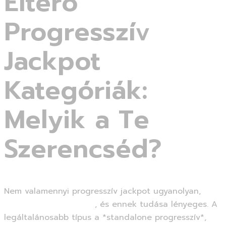
Eltérő
Progresszív
Jackpot
Kategóriák:
Melyik a Te
Szerencséd?
Nem valamennyi progresszív jackpot ugyanolyan,
gransino casino gépek
, és ennek tudása lényeges. A
legáltalánosabb típus a *standalone progresszív*,