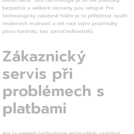
blockchainu. Tato technologie je ze své podstaty
bezpečná a veškeré záznamy jsou veřejné. Pro
technologicky založené hráče je to příležitost využít
moderních možností a mít nad svými prostředky
plnou kontrolu, bez zprostředkovatelů.
Zákaznický
servis při
problémech s
platbami
Ani ta nejlepší technologie může někdy zaskřípat.