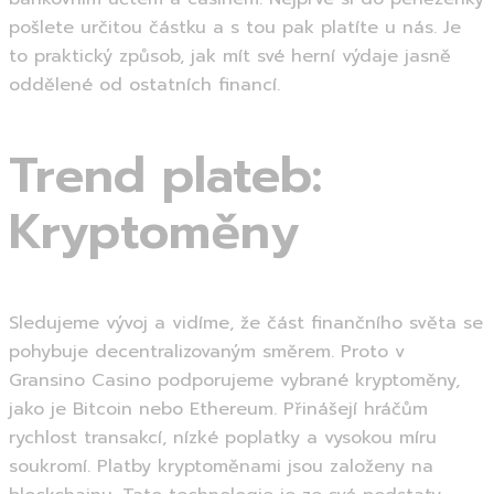
pošlete určitou částku a s tou pak platíte u nás. Je
to praktický způsob, jak mít své herní výdaje jasně
oddělené od ostatních financí.
Trend plateb:
Kryptoměny
Sledujeme vývoj a vidíme, že část finančního světa se
pohybuje decentralizovaným směrem. Proto v
Gransino Casino podporujeme vybrané kryptoměny,
jako je Bitcoin nebo Ethereum. Přinášejí hráčům
rychlost transakcí, nízké poplatky a vysokou míru
soukromí. Platby kryptoměnami jsou založeny na