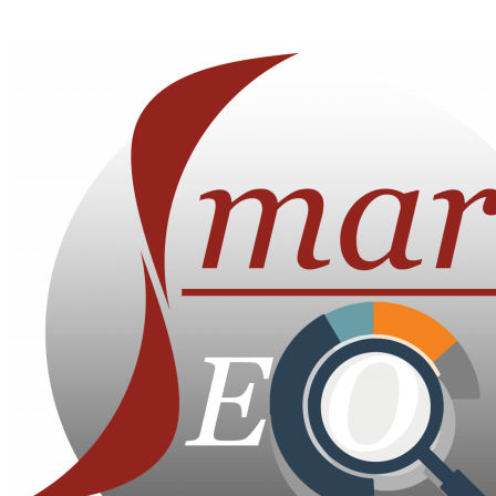
Skip to content