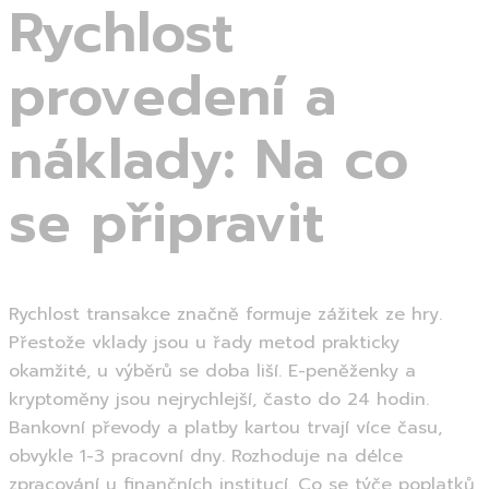
Rychlost
provedení a
náklady: Na co
se připravit
Rychlost transakce značně formuje zážitek ze hry.
Přestože vklady jsou u řady metod prakticky
okamžité, u výběrů se doba liší. E-peněženky a
kryptoměny jsou nejrychlejší, často do 24 hodin.
Bankovní převody a platby kartou trvají více času,
obvykle 1-3 pracovní dny. Rozhoduje na délce
zpracování u finančních institucí. Co se týče poplatků,