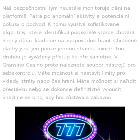
Náš bezpečnostní tým neustále monitoruje dění na
platformě. Pátrá po anomální aktivity a potenciální
pokusy o podvod. K tomu využívá sofistikované
algoritmy, které identifikují podezřelé vzorce chování.
Stejný důraz klademe na zodpovědné hraní. Chráněné
platby jsou jen pouze jednou stranou mince. Tou
druhou je vyvážený přístup ke hře samotné. V
Gransino Casino proto naleznete soubor nástrojů pro
sebekontrolu. Máte možnost si nastavit limity pro
vklady, ztráty nebo čas hraní. Máte možnost si nařídit
přestávku nebo se dokonce definitivně vyloučit.
Snažíme se o to, aby hra zůstávala zábavou.