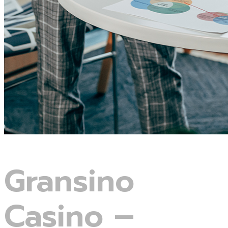
Gransino
Casino –