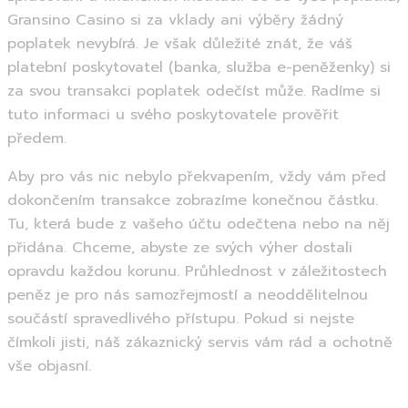
Gransino Casino si za vklady ani výběry žádný
poplatek nevybírá. Je však důležité znát, že váš
platební poskytovatel (banka, služba e-peněženky) si
za svou transakci poplatek odečíst může. Radíme si
tuto informaci u svého poskytovatele prověřit
předem.
Aby pro vás nic nebylo překvapením, vždy vám před
dokončením transakce zobrazíme konečnou částku.
Tu, která bude z vašeho účtu odečtena nebo na něj
přidána. Chceme, abyste ze svých výher dostali
opravdu každou korunu. Průhlednost v záležitostech
peněz je pro nás samozřejmostí a neoddělitelnou
součástí spravedlivého přístupu. Pokud si nejste
čímkoli jisti, náš zákaznický servis vám rád a ochotně
vše objasní.