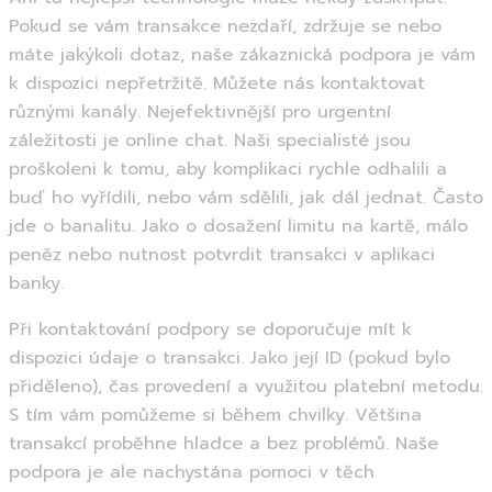
Pokud se vám transakce nezdaří, zdržuje se nebo
máte jakýkoli dotaz, naše zákaznická podpora je vám
k dispozici nepřetržitě. Můžete nás kontaktovat
různými kanály. Nejefektivnější pro urgentní
záležitosti je online chat. Naši specialisté jsou
proškoleni k tomu, aby komplikaci rychle odhalili a
buď ho vyřídili, nebo vám sdělili, jak dál jednat. Často
jde o banalitu. Jako o dosažení limitu na kartě, málo
peněz nebo nutnost potvrdit transakci v aplikaci
banky.
Při kontaktování podpory se doporučuje mít k
dispozici údaje o transakci. Jako její ID (pokud bylo
přiděleno), čas provedení a využitou platební metodu.
S tím vám pomůžeme si během chvilky. Většina
transakcí proběhne hladce a bez problémů. Naše
podpora je ale nachystána pomoci v těch