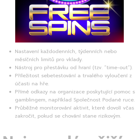
Nastavení každodenních, týdenních nebo
měsíčních limitů pro vklady.
Nástroj pro přestávku od hraní (tzv. “time-out”).
Příležitost sebetestování a trvalého vyloučení z
účasti na hře.
Přímé odkazy na organizace poskytující pomoc s
gamblingem, například Společnost Podané ruce.
Průběžné monitorování aktivit, které dovolí včas
zakročit, pokud se chování stane rizikovým.