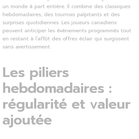
un monde à part entière. Il combine des classiques
hebdomadaires, des tournois palpitants et des
surprises quotidiennes. Les joueurs canadiens
peuvent anticiper les événements programmés tout
en restant à l’affût des offres éclair qui surgissent
sans avertissement.
Les piliers
hebdomadaires :
régularité et valeur
ajoutée