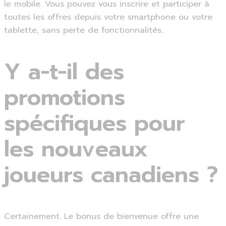
le mobile. Vous pouvez vous inscrire et participer à
toutes les offres depuis votre smartphone ou votre
tablette, sans perte de fonctionnalités.
Y a-t-il des
promotions
spécifiques pour
les nouveaux
joueurs canadiens ?
Certainement. Le bonus de bienvenue offre une