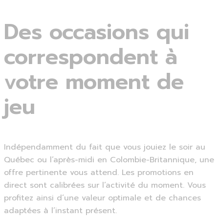
Des occasions qui
correspondent à
votre moment de
jeu
Indépendamment du fait que vous jouiez le soir au
Québec ou l’après-midi en Colombie-Britannique, une
offre pertinente vous attend. Les promotions en
direct sont calibrées sur l’activité du moment. Vous
profitez ainsi d’une valeur optimale et de chances
adaptées à l’instant présent.