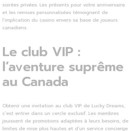
soirées privées. Les présents pour votre anniversaire
et les remises personnalisées témoignent de
l’implication du casino envers sa base de joueurs
canadiens.
Le club VIP :
l’aventure suprême
au Canada
Obtenir une invitation au club VIP de Lucky Dreams,
c’est entrer dans un cercle exclusif. Les membres
jouissent de promotions adaptées à leurs besoins, de
limites de mise plus hautes et d’un service concierge