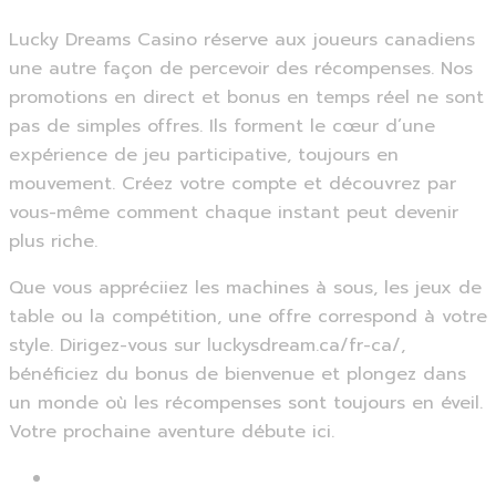
Lucky Dreams Casino réserve aux joueurs canadiens
une autre façon de percevoir des récompenses. Nos
promotions en direct et bonus en temps réel ne sont
pas de simples offres. Ils forment le cœur d’une
expérience de jeu participative, toujours en
mouvement. Créez votre compte et découvrez par
vous-même comment chaque instant peut devenir
plus riche.
Que vous appréciiez les machines à sous, les jeux de
table ou la compétition, une offre correspond à votre
style. Dirigez-vous sur luckysdream.ca/fr-ca/,
bénéficiez du bonus de bienvenue et plongez dans
un monde où les récompenses sont toujours en éveil.
Votre prochaine aventure débute ici.