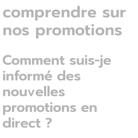
comprendre sur
nos promotions
Comment suis-je
informé des
nouvelles
promotions en
direct ?