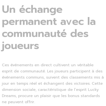
Un échange
permanent avec la
communauté des
joueurs
Ces événements en direct cultivent un véritable
esprit de communauté. Les joueurs participent à des
événements communs, suivent des classements mis à
jour en temps réel et échangent des victoires. Cette
dimension sociale, caractéristique de l’esprit Lucky
Dreams, procure un plaisir que les bonus standards
ne peuvent offrir.