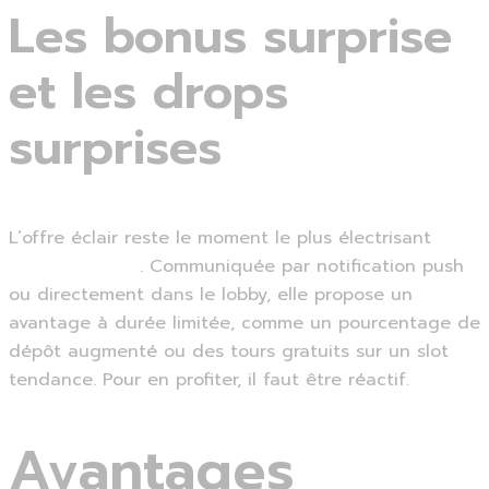
Les bonus surprise
et les drops
surprises
L’offre éclair reste le moment le plus électrisant
luckysdream.ca
. Communiquée par notification push
ou directement dans le lobby, elle propose un
avantage à durée limitée, comme un pourcentage de
dépôt augmenté ou des tours gratuits sur un slot
tendance. Pour en profiter, il faut être réactif.
Avantages