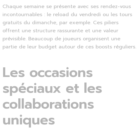
Chaque semaine se présente avec ses rendez-vous
incontournables : le reload du vendredi ou les tours
gratuits du dimanche, par exemple. Ces piliers
offrent une structure rassurante et une valeur
prévisible. Beaucoup de joueurs organisent une
partie de leur budget autour de ces boosts réguliers.
Les occasions
spéciaux et les
collaborations
uniques