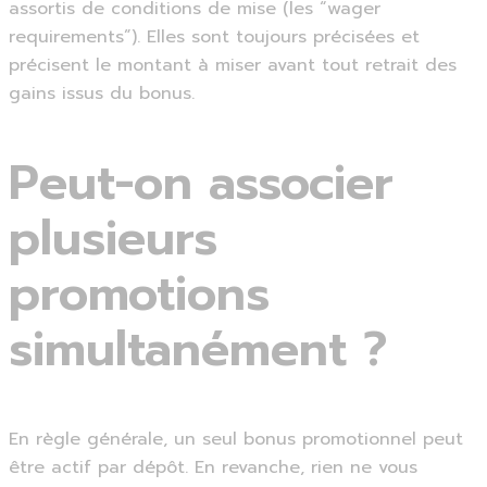
assortis de conditions de mise (les “wager
requirements”). Elles sont toujours précisées et
précisent le montant à miser avant tout retrait des
gains issus du bonus.
Peut-on associer
plusieurs
promotions
simultanément ?
En règle générale, un seul bonus promotionnel peut
être actif par dépôt. En revanche, rien ne vous