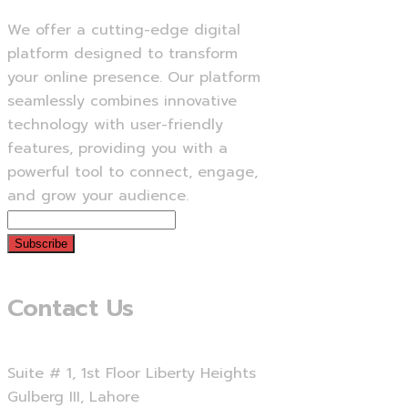
We offer a cutting-edge digital
platform designed to transform
your online presence. Our platform
seamlessly combines innovative
technology with user-friendly
features, providing you with a
powerful tool to connect, engage,
and grow your audience.
Subscribe
Contact Us
Suite # 1, 1st Floor Liberty Heights
Gulberg III, Lahore