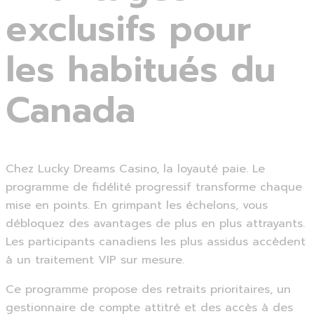
exclusifs pour
les habitués du
Canada
Chez Lucky Dreams Casino, la loyauté paie. Le
programme de fidélité progressif transforme chaque
mise en points. En grimpant les échelons, vous
débloquez des avantages de plus en plus attrayants.
Les participants canadiens les plus assidus accèdent
à un traitement VIP sur mesure.
Ce programme propose des retraits prioritaires, un
gestionnaire de compte attitré et des accès à des