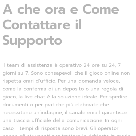
A che ora e Come
Contattare il
Supporto
Il team di assistenza è operativo 24 ore su 24, 7
giorni su 7. Sono consapevoli che il gioco online non
rispetta orari d’ufficio. Per una domanda veloce,
come la conferma di un deposito o una regola di
gioco, la live chat è la soluzione ideale. Per spedire
documenti o per pratiche più elaborate che
necessitano un’indagine, il canale email garantisce
una traccia ufficiale della comunicazione. In ogni
caso, i tempi di risposta sono brevi. Gli operatori