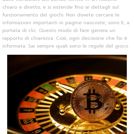
chiaro e diretto, e si estende fino ai dettagli sul
funzionamento dei giochi. Non dovete cercare le
informazioni importanti in pagine nascoste; sono lì, a
portata di clic. Questo modo di fare genera un
rapporto di chiarezza. Così, ogni decisione che fai è
informata. Sai sempre quali sono le regole del gioco.