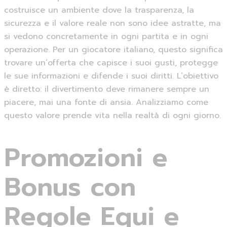
costruisce un ambiente dove la trasparenza, la
sicurezza e il valore reale non sono idee astratte, ma
si vedono concretamente in ogni partita e in ogni
operazione. Per un giocatore italiano, questo significa
trovare un’offerta che capisce i suoi gusti, protegge
le sue informazioni e difende i suoi diritti. L’obiettivo
è diretto: il divertimento deve rimanere sempre un
piacere, mai una fonte di ansia. Analizziamo come
questo valore prende vita nella realtà di ogni giorno.
Promozioni e
Bonus con
Regole Equi e