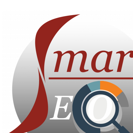
Skip to content