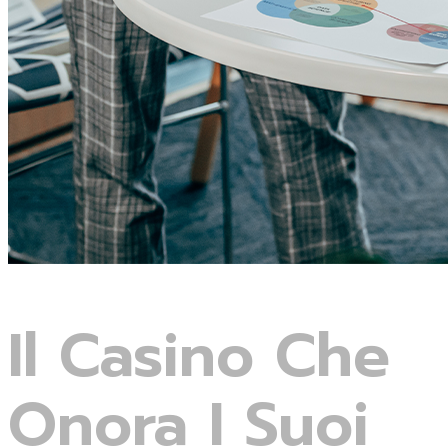
Il Casino Che
Onora I Suoi