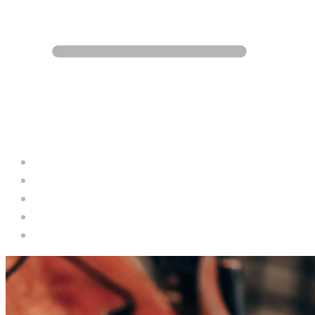
Blog
Career
Contact
Services
Projects