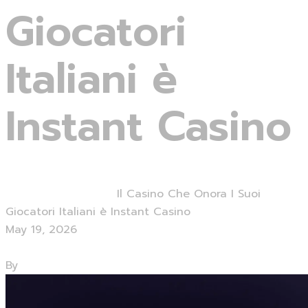
Giocatori
Italiani è
Instant Casino
Home
Uncategorized
Il Casino Che Onora I Suoi
Giocatori Italiani è Instant Casino
May 19, 2026
0 Comments
By
admin