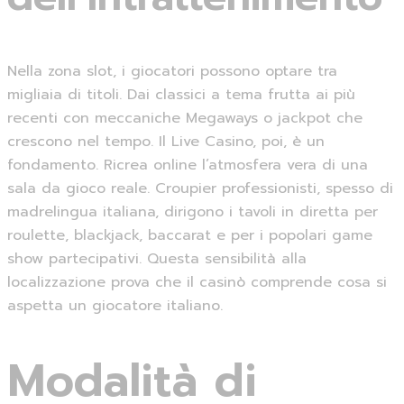
Nella zona slot, i giocatori possono optare tra
migliaia di titoli. Dai classici a tema frutta ai più
recenti con meccaniche Megaways o jackpot che
crescono nel tempo. Il Live Casino, poi, è un
fondamento. Ricrea online l’atmosfera vera di una
sala da gioco reale. Croupier professionisti, spesso di
madrelingua italiana, dirigono i tavoli in diretta per
roulette, blackjack, baccarat e per i popolari game
show partecipativi. Questa sensibilità alla
localizzazione prova che il casinò comprende cosa si
aspetta un giocatore italiano.
Modalità di