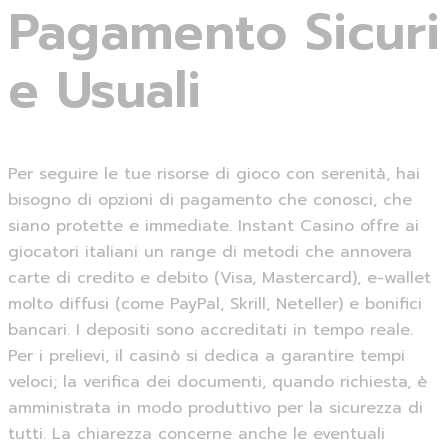
Pagamento Sicuri
e Usuali
Per seguire le tue risorse di gioco con serenità, hai
bisogno di opzioni di pagamento che conosci, che
siano protette e immediate. Instant Casino offre ai
giocatori italiani un range di metodi che annovera
carte di credito e debito (Visa, Mastercard), e-wallet
molto diffusi (come PayPal, Skrill, Neteller) e bonifici
bancari. I depositi sono accreditati in tempo reale.
Per i prelievi, il casinò si dedica a garantire tempi
veloci; la verifica dei documenti, quando richiesta, è
amministrata in modo produttivo per la sicurezza di
tutti. La chiarezza concerne anche le eventuali