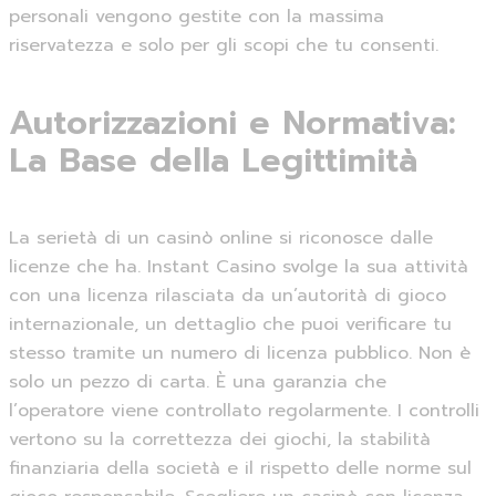
personali vengono gestite con la massima
riservatezza e solo per gli scopi che tu consenti.
Autorizzazioni e Normativa:
La Base della Legittimità
La serietà di un casinò online si riconosce dalle
licenze che ha. Instant Casino svolge la sua attività
con una licenza rilasciata da un’autorità di gioco
internazionale, un dettaglio che puoi verificare tu
stesso tramite un numero di licenza pubblico. Non è
solo un pezzo di carta. È una garanzia che
l’operatore viene controllato regolarmente. I controlli
vertono su la correttezza dei giochi, la stabilità
finanziaria della società e il rispetto delle norme sul