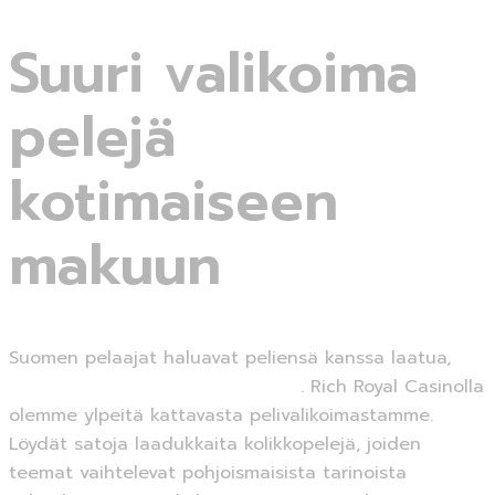
Suuri valikoima
pelejä
kotimaiseen
makuun
Suomen pelaajat haluavat peliensä kanssa laatua,
https://richroyal-casino.com/fi-fi/
. Rich Royal Casinolla
olemme ylpeitä kattavasta pelivalikoimastamme.
Löydät satoja laadukkaita kolikkopelejä, joiden
teemat vaihtelevat pohjoismaisista tarinoista