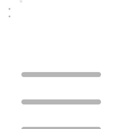
Brand Logo
Blog
Contact Us
Menu
Lets start