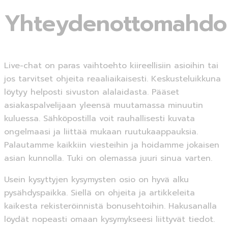
Yhteydenottomahdol
Live-chat on paras vaihtoehto kiireellisiin asioihin tai
jos tarvitset ohjeita reaaliaikaisesti. Keskusteluikkuna
löytyy helposti sivuston alalaidasta. Pääset
asiakaspalvelijaan yleensä muutamassa minuutin
kuluessa. Sähköpostilla voit rauhallisesti kuvata
ongelmaasi ja liittää mukaan ruutukaappauksia.
Palautamme kaikkiin viesteihin ja hoidamme jokaisen
asian kunnolla. Tuki on olemassa juuri sinua varten.
Usein kysyttyjen kysymysten osio on hyvä alku
pysähdyspaikka. Siellä on ohjeita ja artikkeleita
kaikesta rekisteröinnistä bonusehtoihin. Hakusanalla
löydät nopeasti omaan kysymykseesi liittyvät tiedot.