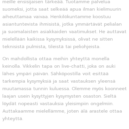
meille ensisijaisen tärkeää. Tuotamme palvelua
suomeksi, jotta saat selkeää apua ilman kielimuurin
aiheuttamaa vaivaa. Henkilökuntamme koostuu
asiantuntevista ihmisistä, jotka ymmärtävät pelialan
ja suomalaisten asiakkaiden vaatimukset. He auttavat
mielellään kaikissa kysymyksissä, olivat ne sitten
teknisistä pulmista, tileistä tai peliohjeista.
On mahdollista ottaa meihin yhteyttä monella
keinolla. Vikkelin tapa on live-chatti, joka on auki
lähes ympäri päivän. Sähköpostilla voit esittää
tarkempia kysymyksiä ja saat vastauksen yleensä
muutamassa tunnin kuluessa. Olemme myös koonneet
laajan usein kysyttyjen kysymysten osaston. Sieltä
löydät nopeasti vastauksia yleisimpiin ongelmiin.
Auttakaamme mielellämme, joten älä arastele ottaa
yhteyttä.