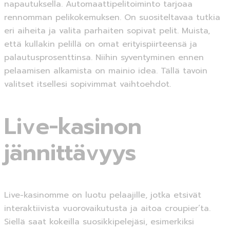
napautuksella. Automaattipelitoiminto tarjoaa
rennomman pelikokemuksen. On suositeltavaa tutkia
eri aiheita ja valita parhaiten sopivat pelit. Muista,
että kullakin pelillä on omat erityispiirteensä ja
palautusprosenttinsa. Niihin syventyminen ennen
pelaamisen alkamista on mainio idea. Tällä tavoin
valitset itsellesi sopivimmat vaihtoehdot.
Live-kasinon
jännittävyys
Live-kasinomme on luotu pelaajille, jotka etsivät
interaktiivista vuorovaikutusta ja aitoa croupier’ta.
Siellä saat kokeilla suosikkipelejäsi, esimerkiksi