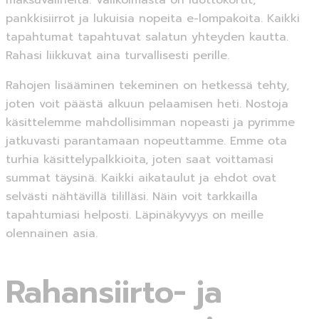
pankkisiirrot ja lukuisia nopeita e-lompakoita. Kaikki
tapahtumat tapahtuvat salatun yhteyden kautta.
Rahasi liikkuvat aina turvallisesti perille.
Rahojen lisääminen tekeminen on hetkessä tehty,
joten voit päästä alkuun pelaamisen heti. Nostoja
käsittelemme mahdollisimman nopeasti ja pyrimme
jatkuvasti parantamaan nopeuttamme. Emme ota
turhia käsittelypalkkioita, joten saat voittamasi
summat täysinä. Kaikki aikataulut ja ehdot ovat
selvästi nähtävillä tililläsi. Näin voit tarkkailla
tapahtumiasi helposti. Läpinäkyvyys on meille
olennainen asia.
Rahansiirto- ja