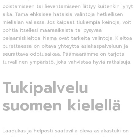
poistamiseen tai lieventämiseen liittyy kuitenkin lyhyt
aika. Tämä ehkäisee hätäisiä valintoja hetkellisen
mielialan vallassa. Jos kaipaat tiukempia keinoja, voit
pohtia itsellesi määräaikaista tai pysyvää
pelaamiskieltoa. Nämä ovat tärkeitä valintoja. Kieltoa
purettaessa on oltava yhteyttä asiakaspalveluun ja
seurattava odotusaikaa. Päämäärämme on tarjota
turvallinen ympäristö, joka vahvistaa hyviä ratkaisuja.
Tukipalvelu
suomen kielellä
Laadukas ja helposti saatavilla oleva asiakastuki on