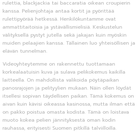
rulettia, blackjackia tai baccaratia oikean croupierin
kanssa. Pelienjohtaja antaa kortit ja pyörittää
rulettipyörää hetkessä. Henkilökuntamme ovat
ammattitaitoisia ja ystävällismielisiä. Keskustelun
välityksellä pystyt jutella sekä jakajan kuin myöskin
muiden pelaajien kanssa. Tällainen luo yhteisöllisen ja
elävän tunnelman.
Videoyhteytemme on rakennettu tuottamaan
korkealaatuisin kuva ja sulava pelikokemus kaikilla
laitteella. On mahdollista valikoida pöytäpaikan
panosrajojen ja pelityylien mukaan. Näin ollen löydät
itsellesi sopivan täydellisen paikan. Tämä kokemus on
aivan kuin kävisi oikeassa kasinossa, mutta ilman että
on pakko poistua omasta kodista. Tämä on loistava
muoto kokea pelien jännityksestä oman kodin
rauhassa, erityisesti Suomen pitkillä talviilloilla.