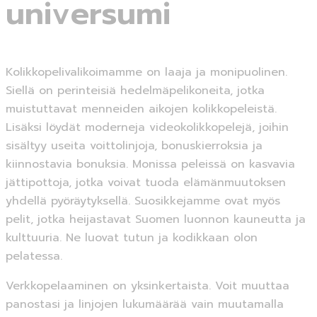
universumi
Kolikkopelivalikoimamme on laaja ja monipuolinen.
Siellä on perinteisiä hedelmäpelikoneita, jotka
muistuttavat menneiden aikojen kolikkopeleistä.
Lisäksi löydät moderneja videokolikkopelejä, joihin
sisältyy useita voittolinjoja, bonuskierroksia ja
kiinnostavia bonuksia. Monissa peleissä on kasvavia
jättipottoja, jotka voivat tuoda elämänmuutoksen
yhdellä pyöräytyksellä. Suosikkejamme ovat myös
pelit, jotka heijastavat Suomen luonnon kauneutta ja
kulttuuria. Ne luovat tutun ja kodikkaan olon
pelatessa.
Verkkopelaaminen on yksinkertaista. Voit muuttaa
panostasi ja linjojen lukumäärää vain muutamalla