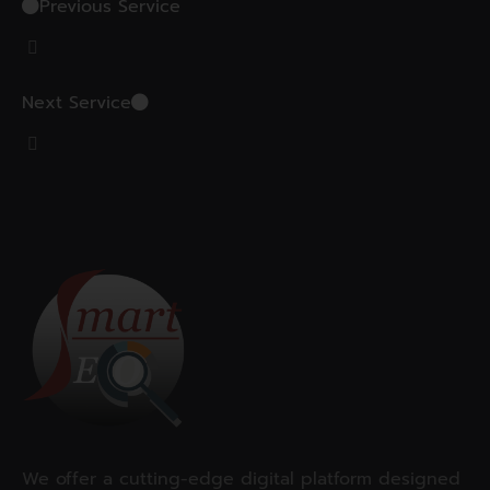
Previous Service
Next Service
We offer a cutting-edge digital platform designed