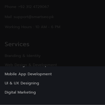
Phone :
+92 312 4729067
Mail :
support@smartseo.pk
Working Hours : 10 AM - 6 PM
Services
Branding & Identity
Web Design & Development
Mobile App Development
UI & UX Designing
Digital Marketing