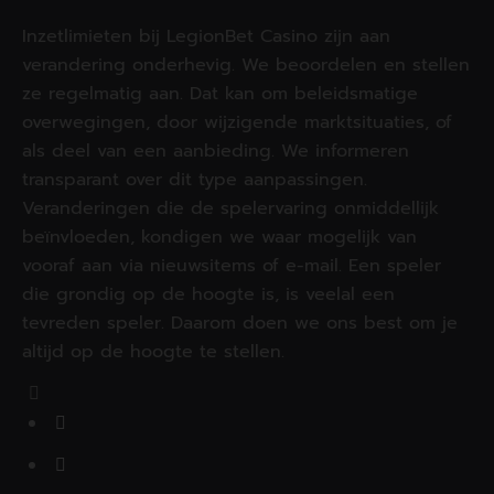
Inzetlimieten bij LegionBet Casino zijn aan
verandering onderhevig. We beoordelen en stellen
ze regelmatig aan. Dat kan om beleidsmatige
overwegingen, door wijzigende marktsituaties, of
als deel van een aanbieding. We informeren
transparant over dit type aanpassingen.
Veranderingen die de spelervaring onmiddellijk
beïnvloeden, kondigen we waar mogelijk van
vooraf aan via nieuwsitems of e-mail. Een speler
die grondig op de hoogte is, is veelal een
tevreden speler. Daarom doen we ons best om je
altijd op de hoogte te stellen.