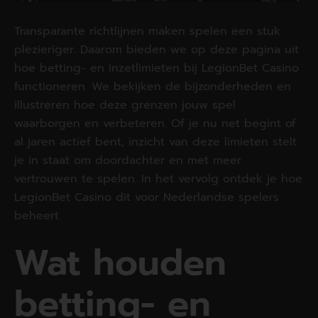
Transparante richtlijnen maken spelen een stuk
plezieriger. Daarom bieden we op deze pagina uit
hoe betting- en inzetlimieten bij LegionBet Casino
functioneren. We bekijken de bijzonderheden en
illustreren hoe deze grenzen jouw spel
waarborgen en verbeteren. Of je nu net begint of
al jaren actief bent, inzicht van deze limieten stelt
je in staat om doordachter en met meer
vertrouwen te spelen. In het vervolg ontdek je hoe
LegionBet Casino dit voor Nederlandse spelers
beheert.
Wat houden
betting- en