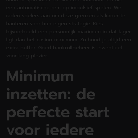
een automatische rem op impulsief spelen. We
raden spelers aan om deze grenzen als kader te
hanteren voor hun eigen strategie. Kies
bijvoorbeeld een persoonlijk maximum in dat lager
ligt dan het casino-maximum. Zo houd je altijd een
extra buffer. Goed bankrollbeheer is essentieel
voor lang plezier.
Minimum
inzetten: de
perfecte start
voor iedere