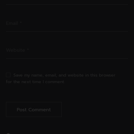
Save my name, email, and website in this browser
for the next time I comment.