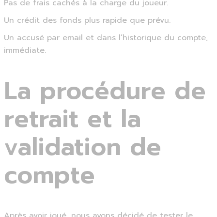
Pas de frais cachés à la charge du joueur.
Un crédit des fonds plus rapide que prévu.
Un accusé par email et dans l’historique du compte,
immédiate.
La procédure de
retrait et la
validation de
compte
Après avoir joué, nous avons décidé de tester le