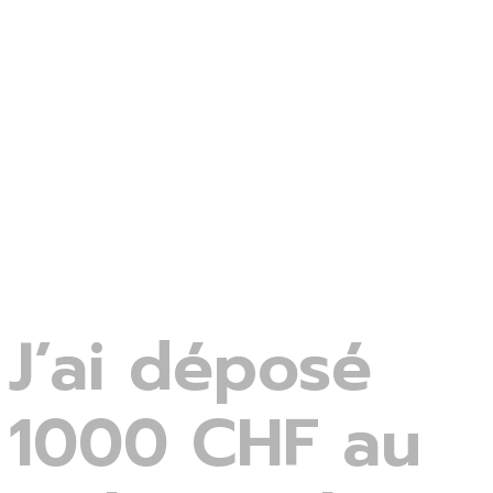
J’ai déposé
1000 CHF au