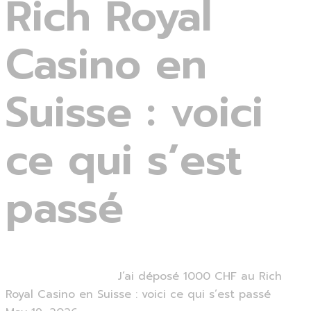
Rich Royal
Casino en
Suisse : voici
ce qui s’est
passé
Home
Uncategorized
J’ai déposé 1000 CHF au Rich
Royal Casino en Suisse : voici ce qui s’est passé