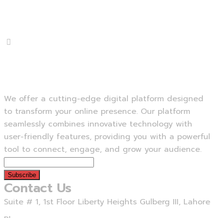
Next Service
We offer a cutting-edge digital platform designed
to transform your online presence. Our platform
seamlessly combines innovative technology with
user-friendly features, providing you with a powerful
tool to connect, engage, and grow your audience.
Subscribe
Contact Us
Suite # 1, 1st Floor Liberty Heights Gulberg III, Lahore