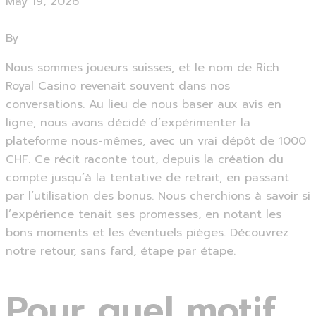
May 19, 2026
0 Comments
By
admin
Nous sommes joueurs suisses, et le nom de Rich
Royal Casino revenait souvent dans nos
conversations. Au lieu de nous baser aux avis en
ligne, nous avons décidé d’expérimenter la
plateforme nous-mêmes, avec un vrai dépôt de 1000
CHF. Ce récit raconte tout, depuis la création du
compte jusqu’à la tentative de retrait, en passant
par l’utilisation des bonus. Nous cherchions à savoir si
l’expérience tenait ses promesses, en notant les
bons moments et les éventuels pièges. Découvrez
notre retour, sans fard, étape par étape.
Pour quel motif