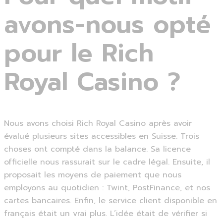
avons-nous opté
pour le Rich
Royal Casino ?
Nous avons choisi Rich Royal Casino après avoir
évalué plusieurs sites accessibles en Suisse. Trois
choses ont compté dans la balance. Sa licence
officielle nous rassurait sur le cadre légal. Ensuite, il
proposait les moyens de paiement que nous
employons au quotidien : Twint, PostFinance, et nos
cartes bancaires. Enfin, le service client disponible en
français était un vrai plus. L’idée était de vérifier si