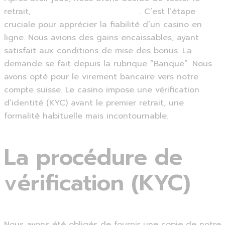
retrait,
https://richroyal.pro/fr-ch/
. C’est l’étape
cruciale pour apprécier la fiabilité d’un casino en
ligne. Nous avions des gains encaissables, ayant
satisfait aux conditions de mise des bonus. La
demande se fait depuis la rubrique “Banque”. Nous
avons opté pour le virement bancaire vers notre
compte suisse. Le casino impose une vérification
d’identité (KYC) avant le premier retrait, une
formalité habituelle mais incontournable.
La procédure de
vérification (KYC)
Nous avons été obligés de fournir une copie de notre