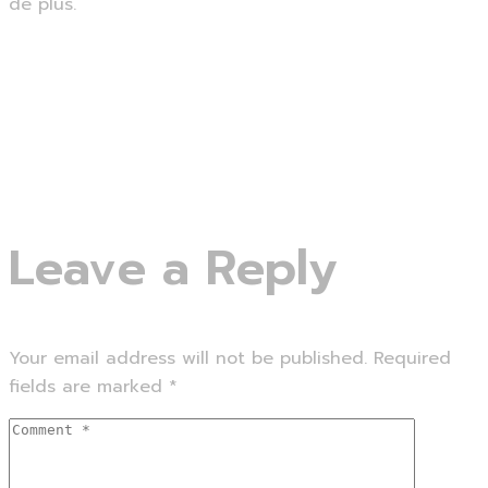
de plus.
Leave a Reply
Your email address will not be published.
Required
fields are marked
*