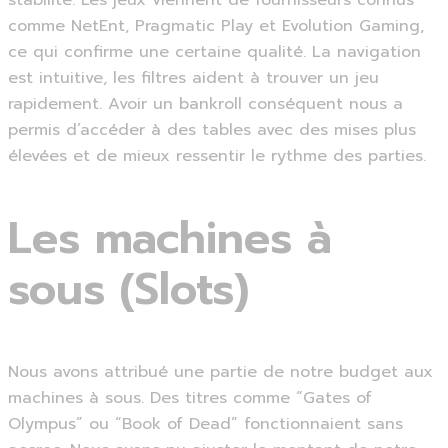
comme NetEnt, Pragmatic Play et Evolution Gaming,
ce qui confirme une certaine qualité. La navigation
est intuitive, les filtres aident à trouver un jeu
rapidement. Avoir un bankroll conséquent nous a
permis d’accéder à des tables avec des mises plus
élevées et de mieux ressentir le rythme des parties.
Les machines à
sous (Slots)
Nous avons attribué une partie de notre budget aux
machines à sous. Des titres comme “Gates of
Olympus” ou “Book of Dead” fonctionnaient sans