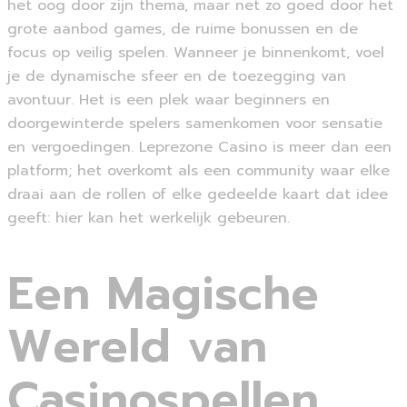
het oog door zijn thema, maar net zo goed door het
grote aanbod games, de ruime bonussen en de
focus op veilig spelen. Wanneer je binnenkomt, voel
je de dynamische sfeer en de toezegging van
avontuur. Het is een plek waar beginners en
doorgewinterde spelers samenkomen voor sensatie
en vergoedingen. Leprezone Casino is meer dan een
platform; het overkomt als een community waar elke
draai aan de rollen of elke gedeelde kaart dat idee
geeft: hier kan het werkelijk gebeuren.
Een Magische
Wereld van
Casinospellen