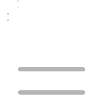
Photography
Brand Logo
Blog
Contact Us
Menu
Lets start