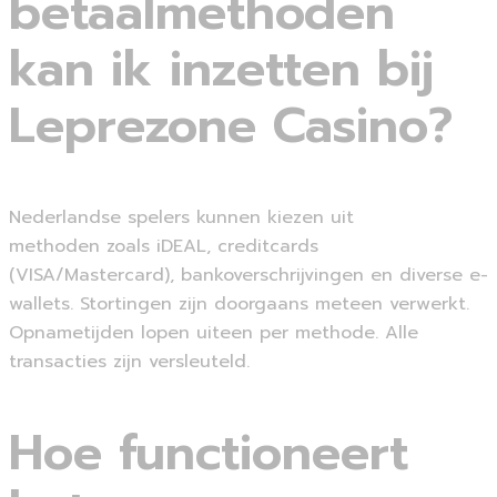
betaalmethoden
kan ik inzetten bij
Leprezone Casino?
Nederlandse spelers kunnen kiezen uit
veelgebruikte
methoden zoals iDEAL, creditcards
(VISA/Mastercard), bankoverschrijvingen en diverse e-
wallets. Stortingen zijn doorgaans meteen verwerkt.
Opnametijden lopen uiteen per methode. Alle
transacties zijn versleuteld.
Hoe functioneert