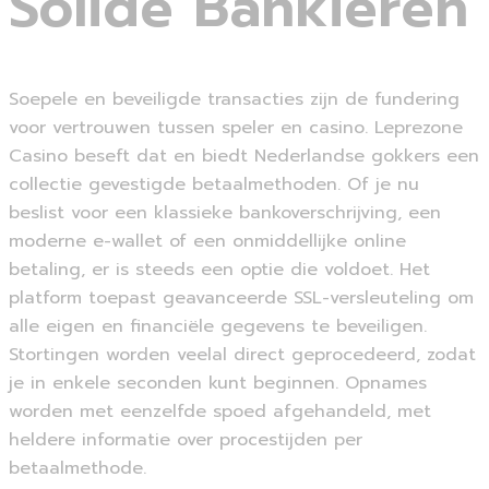
Solide Bankieren
Soepele en beveiligde transacties zijn de fundering
voor vertrouwen tussen speler en casino. Leprezone
Casino beseft dat en biedt Nederlandse gokkers een
collectie gevestigde betaalmethoden. Of je nu
beslist voor een klassieke bankoverschrijving, een
moderne e-wallet of een onmiddellijke online
betaling, er is steeds een optie die voldoet. Het
platform toepast geavanceerde SSL-versleuteling om
alle eigen en financiële gegevens te beveiligen.
Stortingen worden veelal direct geprocedeerd, zodat
je in enkele seconden kunt beginnen. Opnames
worden met eenzelfde spoed afgehandeld, met
heldere informatie over procestijden per
betaalmethode.