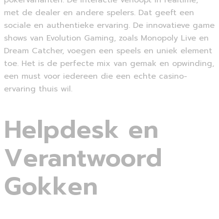
met de dealer en andere spelers. Dat geeft een
sociale en authentieke ervaring. De innovatieve game
shows van Evolution Gaming, zoals Monopoly Live en
Dream Catcher, voegen een speels en uniek element
toe. Het is de perfecte mix van gemak en opwinding,
een must voor iedereen die een echte casino-
ervaring thuis wil.
Helpdesk en
Verantwoord
Gokken