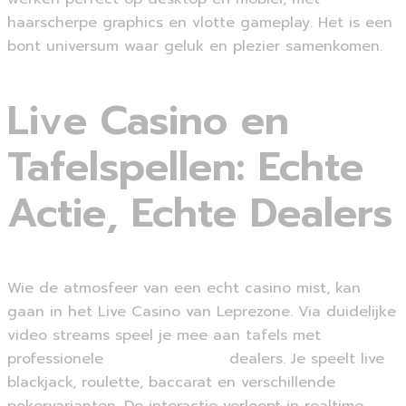
haarscherpe graphics en vlotte gameplay. Het is een
bont universum waar geluk en plezier samenkomen.
Live Casino en
Tafelspellen: Echte
Actie, Echte Dealers
Wie de atmosfeer van een echt casino mist, kan
gaan in het Live Casino van Leprezone. Via duidelijke
video streams speel je mee aan tafels met
professionele
en.wikipedia.org
dealers. Je speelt live
blackjack, roulette, baccarat en verschillende
pokervarianten. De interactie verloopt in realtime,