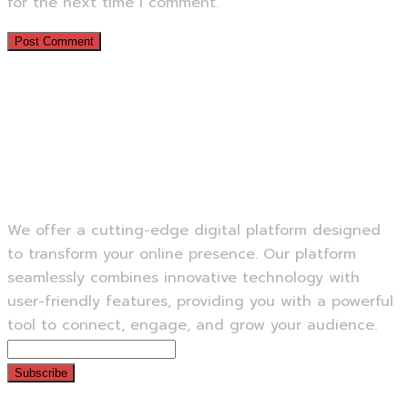
for the next time I comment.
Previous Service
Next Service
We offer a cutting-edge digital platform designed
to transform your online presence. Our platform
seamlessly combines innovative technology with
user-friendly features, providing you with a powerful
tool to connect, engage, and grow your audience.
Subscribe