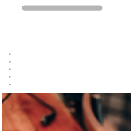
Blog
Career
Contact
Services
Projects