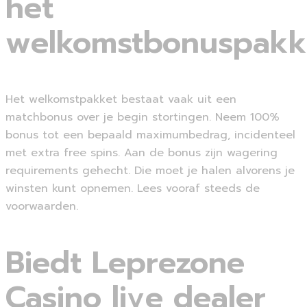
het
welkomstbonuspakk
Het welkomstpakket bestaat vaak uit een
matchbonus over je begin stortingen. Neem 100%
bonus tot een bepaald maximumbedrag, incidenteel
met extra free spins. Aan de bonus zijn wagering
requirements gehecht. Die moet je halen alvorens je
winsten kunt opnemen. Lees vooraf steeds de
voorwaarden.
Biedt Leprezone
Casino live dealer