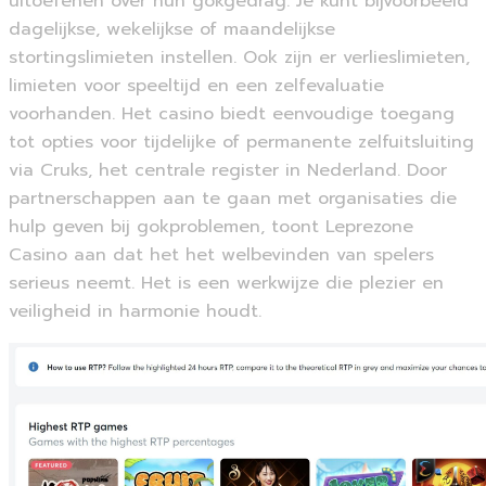
uitoefenen over hun gokgedrag. Je kunt bijvoorbeeld
dagelijkse, wekelijkse of maandelijkse
stortingslimieten instellen. Ook zijn er verlieslimieten,
limieten voor speeltijd en een zelfevaluatie
voorhanden. Het casino biedt eenvoudige toegang
tot opties voor tijdelijke of permanente zelfuitsluiting
via Cruks, het centrale register in Nederland. Door
partnerschappen aan te gaan met organisaties die
hulp geven bij gokproblemen, toont Leprezone
Casino aan dat het het welbevinden van spelers
serieus neemt. Het is een werkwijze die plezier en
veiligheid in harmonie houdt.