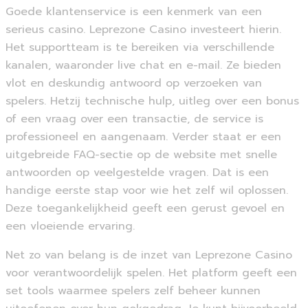
Goede klantenservice is een kenmerk van een
serieus casino. Leprezone Casino investeert hierin.
Het supportteam is te bereiken via verschillende
kanalen, waaronder live chat en e-mail. Ze bieden
vlot en deskundig antwoord op verzoeken van
spelers. Hetzij technische hulp, uitleg over een bonus
of een vraag over een transactie, de service is
professioneel en aangenaam. Verder staat er een
uitgebreide FAQ-sectie op de website met snelle
antwoorden op veelgestelde vragen. Dat is een
handige eerste stap voor wie het zelf wil oplossen.
Deze toegankelijkheid geeft een gerust gevoel en
een vloeiende ervaring.
Net zo van belang is de inzet van Leprezone Casino
voor verantwoordelijk spelen. Het platform geeft een
set tools waarmee spelers zelf beheer kunnen